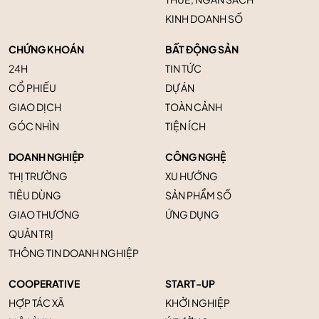
KINH DOANH SỐ
CHỨNG KHOÁN
BẤT ĐỘNG SẢN
24H
TIN TỨC
CỔ PHIẾU
DỰ ÁN
GIAO DỊCH
TOÀN CẢNH
GÓC NHÌN
TIỆN ÍCH
DOANH NGHIỆP
CÔNG NGHỆ
THỊ TRƯỜNG
XU HƯỚNG
TIÊU DÙNG
SẢN PHẨM SỐ
GIAO THƯƠNG
ỨNG DỤNG
QUẢN TRỊ
THÔNG TIN DOANH NGHIỆP
COOPERATIVE
START-UP
HỢP TÁC XÃ
KHỞI NGHIỆP