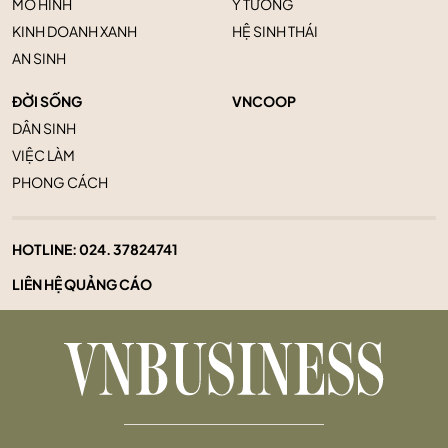
MÔ HÌNH
Ý TƯỞNG
KINH DOANH XANH
HỆ SINH THÁI
AN SINH
ĐỜI SỐNG
VNCOOP
DÂN SINH
VIỆC LÀM
PHONG CÁCH
HOTLINE:
024. 37824741
LIÊN HỆ QUẢNG CÁO