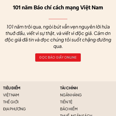
101 năm Báo chí cách mạng Việt Nam
101 năm trôi qua, ngòi bút vẫn vẹn nguyên lời hứa
thuở đầu, viết vì sự thật, và viết vì độc giả. Cảm ơn
độc giả đã tin và đọc chúng tôi suốt chặng đường
qua.
ĐỌC BÁO GIẤY ONLINE
TIÊU ĐIỂM
TÀI CHÍNH
VIỆT NAM
NGÂN HÀNG
THẾ GIỚI
TIỀN TỆ
ĐỊA PHƯƠNG
BẢO HIỂM
THUẾ, NGÂN SÁCH