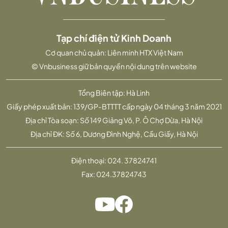
Tạp chí điện tử Kinh Doanh
Cơ quan chủ quản: Liên minh HTX Việt Nam
© Vnbusiness giữ bản quyền nội dung trên website
Tổng Biên tập: Hà Linh
Giấy phép xuất bản: 139/GP-BTTTT cấp ngày 04 tháng 3 năm 2021
Địa chỉ Tòa soạn: Số 149 Giảng Võ, P. Ô Chợ Dừa, Hà Nội
Địa chỉ ĐK: Số 6, Dương Đình Nghệ, Cầu Giấy, Hà Nội
Điện thoại:
024. 37824741
Fax:
024.37824743