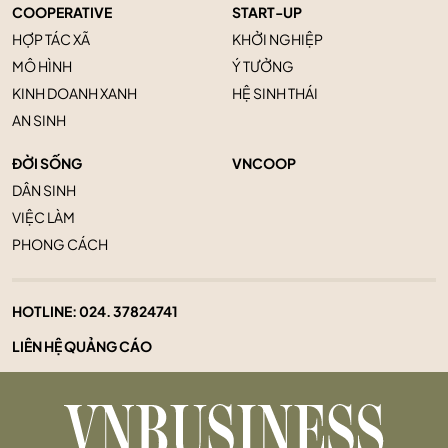
COOPERATIVE
START-UP
HỢP TÁC XÃ
KHỞI NGHIỆP
MÔ HÌNH
Ý TƯỞNG
KINH DOANH XANH
HỆ SINH THÁI
AN SINH
ĐỜI SỐNG
VNCOOP
DÂN SINH
VIỆC LÀM
PHONG CÁCH
HOTLINE:
024. 37824741
LIÊN HỆ QUẢNG CÁO