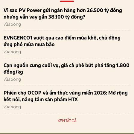
Vì sao PV Power gửi ngân hàng hơn 26.500 tỷ đồng
nhưng vẫn vay gần 38.100 tỷ đồng?
vừa xong
EVNGENCO1 vượt qua cao điểm mùa khô, chủ động
ứng phó mùa mưa bão
vừa xong
Cạn nguồn cung cuối vụ, giá cà phê bứt phá tăng 1.800
đồng/kg
vừa xong
Phiên chợ OCOP và ẩm thực vùng miền 2026: Mở rộng
kết nối, nâng tầm sản phẩm HTX
vừa xong
XEM TẤT CẢ