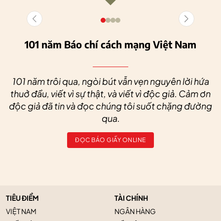
101 năm Báo chí cách mạng Việt Nam
101 năm trôi qua, ngòi bút vẫn vẹn nguyên lời hứa
thuở đầu, viết vì sự thật, và viết vì độc giả. Cảm ơn
độc giả đã tin và đọc chúng tôi suốt chặng đường
qua.
ĐỌC BÁO GIẤY ONLINE
TIÊU ĐIỂM
TÀI CHÍNH
VIỆT NAM
NGÂN HÀNG