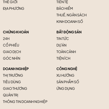
THẾ GIỚI
TIỀN TỆ
ĐỊA PHƯƠNG
BẢO HIỂM
THUẾ, NGÂN SÁCH
KINH DOANH SỐ
CHỨNG KHOÁN
BẤT ĐỘNG SẢN
24H
TIN TỨC
CỔ PHIẾU
DỰ ÁN
GIAO DỊCH
TOÀN CẢNH
GÓC NHÌN
TIỆN ÍCH
DOANH NGHIỆP
CÔNG NGHỆ
THỊ TRƯỜNG
XU HƯỚNG
TIÊU DÙNG
SẢN PHẨM SỐ
GIAO THƯƠNG
ỨNG DỤNG
QUẢN TRỊ
THÔNG TIN DOANH NGHIỆP