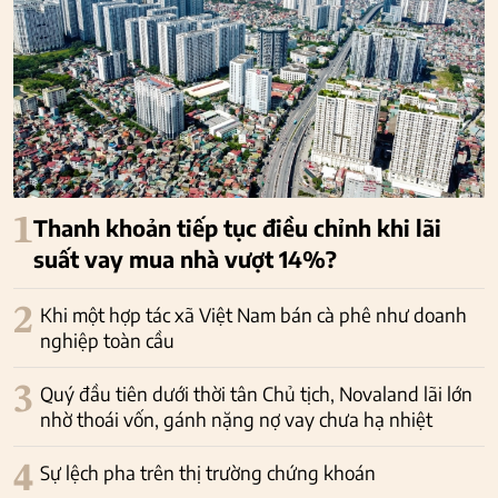
1
Thanh khoản tiếp tục điều chỉnh khi lãi
suất vay mua nhà vượt 14%?
2
Khi một hợp tác xã Việt Nam bán cà phê như doanh
nghiệp toàn cầu
3
Quý đầu tiên dưới thời tân Chủ tịch, Novaland lãi lớn
nhờ thoái vốn, gánh nặng nợ vay chưa hạ nhiệt
4
Sự lệch pha trên thị trường chứng khoán