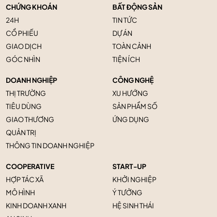
CHỨNG KHOÁN
BẤT ĐỘNG SẢN
24H
TIN TỨC
CỔ PHIẾU
DỰ ÁN
GIAO DỊCH
TOÀN CẢNH
GÓC NHÌN
TIỆN ÍCH
DOANH NGHIỆP
CÔNG NGHỆ
THỊ TRƯỜNG
XU HƯỚNG
TIÊU DÙNG
SẢN PHẨM SỐ
GIAO THƯƠNG
ỨNG DỤNG
QUẢN TRỊ
THÔNG TIN DOANH NGHIỆP
COOPERATIVE
START-UP
HỢP TÁC XÃ
KHỞI NGHIỆP
MÔ HÌNH
Ý TƯỞNG
KINH DOANH XANH
HỆ SINH THÁI