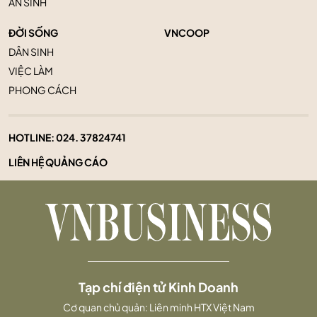
AN SINH
ĐỜI SỐNG
VNCOOP
DÂN SINH
VIỆC LÀM
PHONG CÁCH
HOTLINE:
024. 37824741
LIÊN HỆ QUẢNG CÁO
Tạp chí điện tử Kinh Doanh
Cơ quan chủ quản: Liên minh HTX Việt Nam