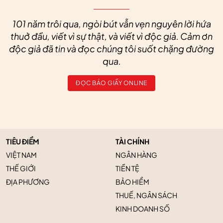
101 năm trôi qua, ngòi bút vẫn vẹn nguyên lời hứa
thuở đầu, viết vì sự thật, và viết vì độc giả. Cảm ơn
độc giả đã tin và đọc chúng tôi suốt chặng đường
qua.
ĐỌC BÁO GIẤY ONLINE
TIÊU ĐIỂM
TÀI CHÍNH
VIỆT NAM
NGÂN HÀNG
THẾ GIỚI
TIỀN TỆ
ĐỊA PHƯƠNG
BẢO HIỂM
THUẾ, NGÂN SÁCH
KINH DOANH SỐ