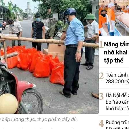
1
Nâng tầm
nhờ khai
tập thể
2
Toàn cảnh 
288.200 tỷ
3
Hà Nội đề 
bỏ "rào cả
khó tiếp c
 cấp lương thực, thực phẩm đầy đủ.
4
Ruộng trũng
80 triệu đ