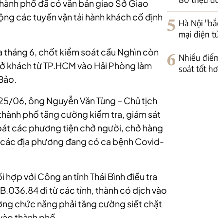
hành phố đã có văn bản giao Sở Giao
ộng các tuyến vận tải hành khách cố định
5
Hà Nội "bắ
mại điện t
ủa tháng 6, chốt kiểm soát cầu Nghìn còn
6
Nhiều điểm
hở khách từ TP.HCM vào Hải Phòng làm
soát tốt h
 Bảo.
25/06, ông Nguyễn Văn Tùng – Chủ tịch
hành phố tăng cường kiểm tra, giám sát
soát các phương tiện chở người, chở hàng
ừ các địa phương đang có ca bệnh Covid-
hợp với Công an tỉnh Thái Bình điều tra
5B.036.84 đi từ các tỉnh, thành có dịch vào
ợng chức năng phải tăng cường siết chặt
 vào thành phố.