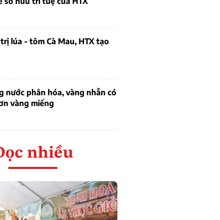
ề sở hữu trí tuệ của HTX
trị lúa - tôm Cà Mau, HTX tạo
ng nước phân hóa, vàng nhẫn có
hơn vàng miếng
Đọc nhiều