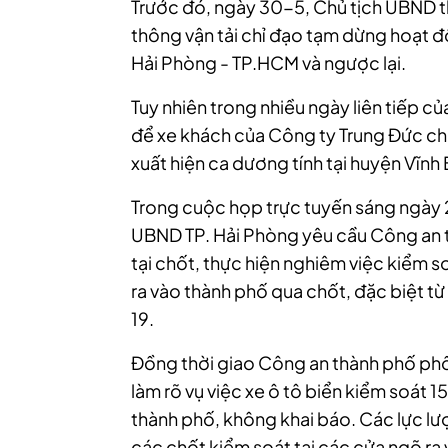
Trước đó, ngày 30-5, Chủ tịch UBND t
thông vận tải chỉ đạo tạm dừng hoạt đ
Hải Phòng - TP.HCM và ngược lại.
Tuy nhiên trong nhiều ngày liên tiếp c
để xe khách của Công ty Trung Đức c
xuất hiện ca dương tính tại huyện Vĩnh
Trong cuộc họp trực tuyến sáng ngày 
UBND TP. Hải Phòng yêu cầu Công an t
tại chốt, thực hiện nghiêm việc kiểm 
ra vào thành phố qua chốt, đ
ặc biệt t
19.
Đồng thời giao Công an thành phố phối 
làm rõ vụ việc xe ô tô biển kiểm soát 1
thành phố, không khai báo. Các lực lư
các chốt kiểm soát tại các cửa ngõ ra