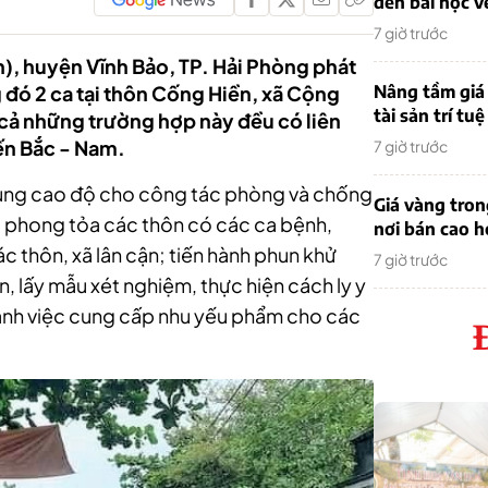
đến bài học v
7 giờ trước
h), huyện Vĩnh Bảo, TP. Hải Phòng phát
 đó 2 ca tại thôn Cống Hiền, xã Cộng
Nâng tầm giá 
tài sản trí tuệ
ất cả những trường hợp này đều có liên
ến Bắc - Nam.
7 giờ trước
rung cao độ cho công tác phòng và chống
Giá vàng tro
, phong tỏa các thôn có các ca bệnh,
nơi bán cao 
ác thôn, xã lân cận; tiến hành phun khử
7 giờ trước
n, lấy mẫu xét nghiệm, thực hiện cách ly y
hành việc cung cấp nhu yếu phẩm cho các