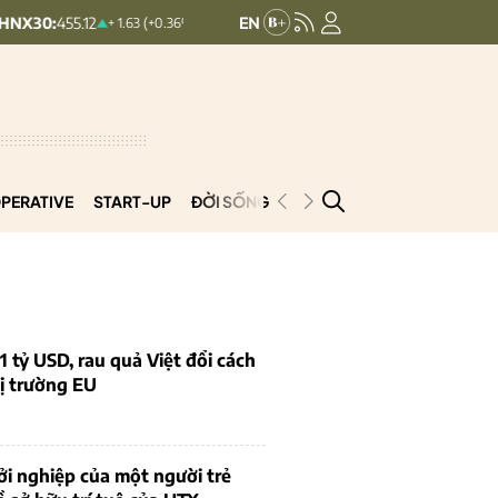
HNXINDEX:
293.44
UPCOMIN
+ 1.63 (+0.36%)
+ 0.25 (+0.09%)
PERATIVE
START-UP
ĐỜI SỐNG
PODCAST
VNCOOP
1 tỷ USD, rau quả Việt đổi cách
ị trường EU
i nghiệp của một người trẻ