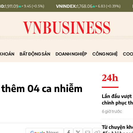
VNINDEX:
1,768.06
HNX30:
455.12
+ 9.45 (+0.5%)
+ 6.83 (+0.39%)
KHOÁN
BẤT ĐỘNG SẢN
DOANH NGHIỆP
CÔNG NGHỆ
COO
24h
 thêm 04 ca nhiễm
Lần đầu vượt 
chinh phục th
6 giờ trước
Từ chuyện khở