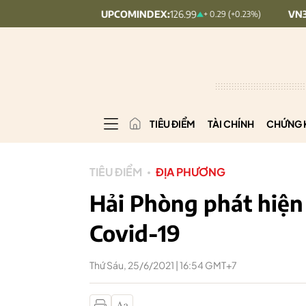
UPCOMINDEX:
126.99
VN30:
1,911.09
9%)
+ 0.29 (+0.23%)
TIÊU ĐIỂM
TÀI CHÍNH
CHỨNG 
TIÊU ĐIỂM
ĐỊA PHƯƠNG
Hải Phòng phát hiện
Covid-19
Thứ Sáu, 25/6/2021 | 16:54 GMT+7