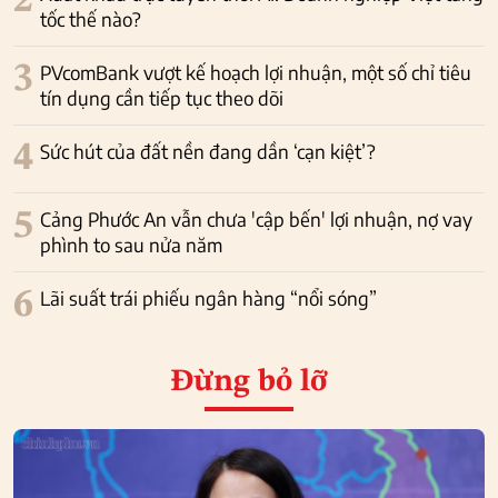
2
tốc thế nào?
3
PVcomBank vượt kế hoạch lợi nhuận, một số chỉ tiêu
tín dụng cần tiếp tục theo dõi
4
Sức hút của đất nền đang dần ‘cạn kiệt’?
5
Cảng Phước An vẫn chưa 'cập bến' lợi nhuận, nợ vay
phình to sau nửa năm
6
Lãi suất trái phiếu ngân hàng “nổi sóng”
Đừng bỏ lỡ