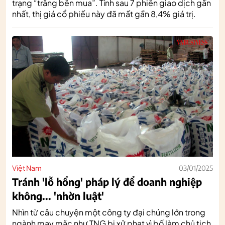
trạng “trắng bên mua”. Tính sau 7 phiên giao dịch gần
nhất, thị giá cổ phiếu này đã mất gần 8,4% giá trị.
Việt Nam
03/01/2025
Tránh 'lỗ hổng' pháp lý để doanh nghiệp
không... 'nhờn luật'
Nhìn từ câu chuyện một công ty đại chúng lớn trong
ngành may mặc như TNG bị xử phạt vì bố làm chủ tịch,