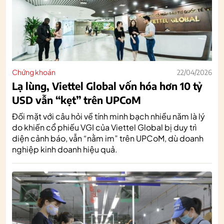
Chứng khoán
22/04/2026
Lạ lùng, Viettel Global vốn hóa hơn 10 tỷ
USD vẫn “kẹt” trên UPCoM
Đối mặt với câu hỏi về tính minh bạch nhiều năm là lý
do khiến cổ phiếu VGI của Viettel Global bị duy trì
diện cảnh báo, vẫn “nằm im” trên UPCoM, dù doanh
nghiệp kinh doanh hiệu quả.