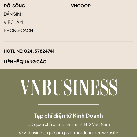
ĐỜI SỐNG
VNCOOP
DÂN SINH
VIỆC LÀM
PHONG CÁCH
HOTLINE:
024. 37824741
LIÊN HỆ QUẢNG CÁO
Tạp chí điện tử Kinh Doanh
Cơ quan chủ quản: Liên minh HTX Việt Nam
© Vnbusiness giữ bản quyền nội dung trên website