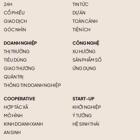
24H
TIN TỨC
CỔ PHIẾU
DỰ ÁN
GIAO DỊCH
TOÀN CẢNH
GÓC NHÌN
TIỆN ÍCH
DOANH NGHIỆP
CÔNG NGHỆ
THỊ TRƯỜNG
XU HƯỚNG
TIÊU DÙNG
SẢN PHẨM SỐ
GIAO THƯƠNG
ỨNG DỤNG
QUẢN TRỊ
THÔNG TIN DOANH NGHIỆP
COOPERATIVE
START-UP
HỢP TÁC XÃ
KHỞI NGHIỆP
MÔ HÌNH
Ý TƯỞNG
KINH DOANH XANH
HỆ SINH THÁI
AN SINH