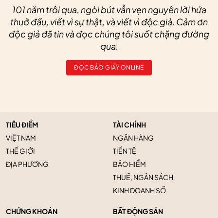
101 năm trôi qua, ngòi bút vẫn vẹn nguyên lời hứa
thuở đầu, viết vì sự thật, và viết vì độc giả. Cảm ơn
độc giả đã tin và đọc chúng tôi suốt chặng đường
qua.
ĐỌC BÁO GIẤY ONLINE
TIÊU ĐIỂM
TÀI CHÍNH
VIỆT NAM
NGÂN HÀNG
THẾ GIỚI
TIỀN TỆ
ĐỊA PHƯƠNG
BẢO HIỂM
THUẾ, NGÂN SÁCH
KINH DOANH SỐ
CHỨNG KHOÁN
BẤT ĐỘNG SẢN