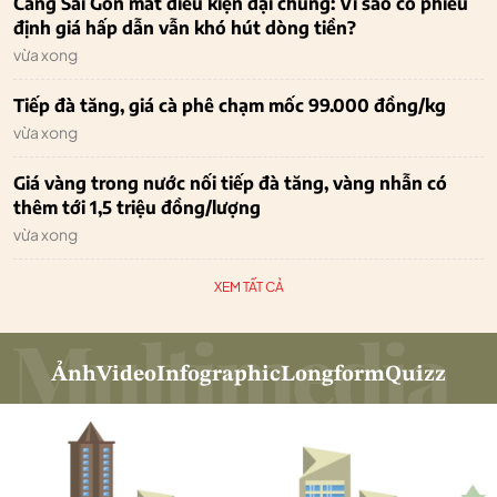
Cảng Sài Gòn mất điều kiện đại chúng: Vì sao cổ phiếu
định giá hấp dẫn vẫn khó hút dòng tiền?
vừa xong
Tiếp đà tăng, giá cà phê chạm mốc 99.000 đồng/kg
vừa xong
Giá vàng trong nước nối tiếp đà tăng, vàng nhẫn có
thêm tới 1,5 triệu đồng/lượng
vừa xong
XEM TẤT CẢ
Ảnh
Video
Infographic
Longform
Quizz