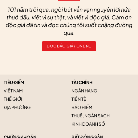
101 năm trôi qua, ngòi bút vẫn vẹn nguyên lời hứa
thuở đầu, viết vì sự thật, và viết vì độc giả. Cảm ơn
độc giả đã tin và đọc chúng tôi suốt chặng đường
qua.
ĐỌC BÁO GIẤY ONLINE
TIÊU ĐIỂM
TÀI CHÍNH
VIỆT NAM
NGÂN HÀNG
THẾ GIỚI
TIỀN TỆ
ĐỊA PHƯƠNG
BẢO HIỂM
THUẾ, NGÂN SÁCH
KINH DOANH SỐ
CHỨNG KHOÁN
BẤT ĐỘNG SẢN