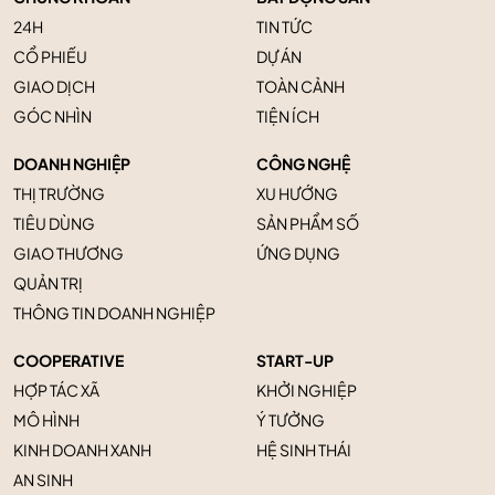
24H
TIN TỨC
CỔ PHIẾU
DỰ ÁN
GIAO DỊCH
TOÀN CẢNH
GÓC NHÌN
TIỆN ÍCH
DOANH NGHIỆP
CÔNG NGHỆ
THỊ TRƯỜNG
XU HƯỚNG
TIÊU DÙNG
SẢN PHẨM SỐ
GIAO THƯƠNG
ỨNG DỤNG
QUẢN TRỊ
THÔNG TIN DOANH NGHIỆP
COOPERATIVE
START-UP
HỢP TÁC XÃ
KHỞI NGHIỆP
MÔ HÌNH
Ý TƯỞNG
KINH DOANH XANH
HỆ SINH THÁI
AN SINH