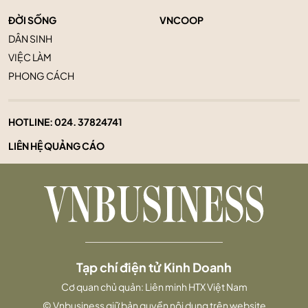
ĐỜI SỐNG
VNCOOP
DÂN SINH
VIỆC LÀM
PHONG CÁCH
HOTLINE:
024. 37824741
LIÊN HỆ QUẢNG CÁO
Tạp chí điện tử Kinh Doanh
Cơ quan chủ quản: Liên minh HTX Việt Nam
© Vnbusiness giữ bản quyền nội dung trên website