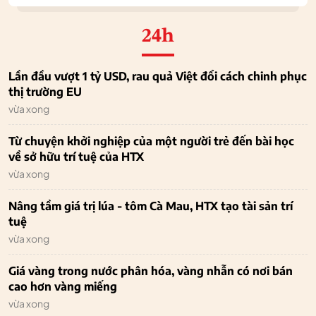
24h
Lần đầu vượt 1 tỷ USD, rau quả Việt đổi cách chinh phục
thị trường EU
vừa xong
Từ chuyện khởi nghiệp của một người trẻ đến bài học
về sở hữu trí tuệ của HTX
vừa xong
Nâng tầm giá trị lúa - tôm Cà Mau, HTX tạo tài sản trí
tuệ
vừa xong
Giá vàng trong nước phân hóa, vàng nhẫn có nơi bán
cao hơn vàng miếng
vừa xong