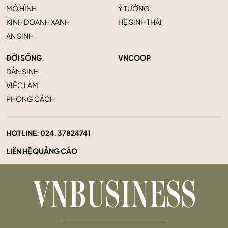
MÔ HÌNH
Ý TƯỞNG
KINH DOANH XANH
HỆ SINH THÁI
AN SINH
ĐỜI SỐNG
VNCOOP
DÂN SINH
VIỆC LÀM
PHONG CÁCH
HOTLINE:
024. 37824741
LIÊN HỆ QUẢNG CÁO