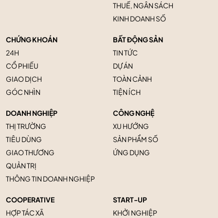
THUẾ, NGÂN SÁCH
KINH DOANH SỐ
CHỨNG KHOÁN
BẤT ĐỘNG SẢN
24H
TIN TỨC
CỔ PHIẾU
DỰ ÁN
GIAO DỊCH
TOÀN CẢNH
GÓC NHÌN
TIỆN ÍCH
DOANH NGHIỆP
CÔNG NGHỆ
THỊ TRƯỜNG
XU HƯỚNG
TIÊU DÙNG
SẢN PHẨM SỐ
GIAO THƯƠNG
ỨNG DỤNG
QUẢN TRỊ
THÔNG TIN DOANH NGHIỆP
COOPERATIVE
START-UP
HỢP TÁC XÃ
KHỞI NGHIỆP