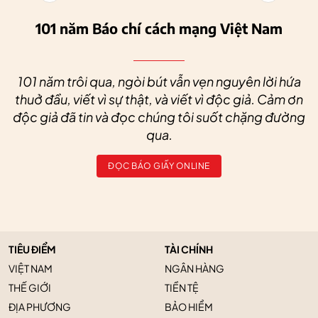
101 năm Báo chí cách mạng Việt Nam
101 năm trôi qua, ngòi bút vẫn vẹn nguyên lời hứa
thuở đầu, viết vì sự thật, và viết vì độc giả. Cảm ơn
độc giả đã tin và đọc chúng tôi suốt chặng đường
qua.
ĐỌC BÁO GIẤY ONLINE
TIÊU ĐIỂM
TÀI CHÍNH
VIỆT NAM
NGÂN HÀNG
THẾ GIỚI
TIỀN TỆ
ĐỊA PHƯƠNG
BẢO HIỂM