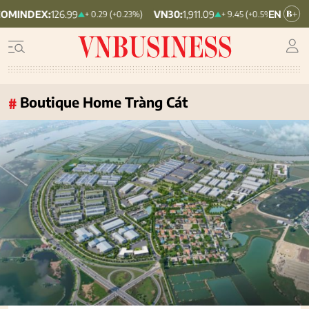
:
126.99
VN30:
1,911.09
VNINDEX:
1,768
+ 0.29 (+0.23%)
+ 9.45 (+0.5%)
Boutique Home Tràng Cát
#