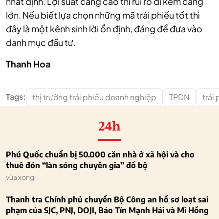
nhất định. Lợi suất càng cao thì rủi ro đi kèm càng
lớn. Nếu biết lựa chọn những mã trái phiếu tốt thì
đây là một kênh sinh lời ổn định, đáng để đưa vào
danh mục đầu tư.
Thanh Hoa
Tags:
thị trường trái phiếu doanh nghiệp
TPDN
trái
24h
Phú Quốc chuẩn bị 50.000 căn nhà ở xã hội và cho
thuê đón “làn sóng chuyên gia” đổ bộ
vừa xong
Thanh tra Chính phủ chuyển Bộ Công an hồ sơ loạt sai
phạm của SJC, PNJ, DOJI, Bảo Tín Mạnh Hải và Mi Hồng