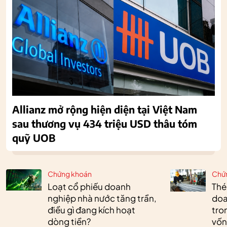
Allianz mở rộng hiện diện tại Việt Nam
sau thương vụ 434 triệu USD thâu tóm
quỹ UOB
Chứng khoán
Chứ
Loạt cổ phiếu doanh
Thé
nghiệp nhà nước tăng trần,
doa
điều gì đang kích hoạt
tro
dòng tiền?
vốn