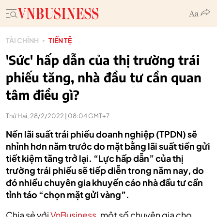
TÀI CHÍNH
TIỀN TỆ
'Sức' hấp dẫn của thị trường trái
phiếu tăng, nhà đầu tư cần quan
tâm điều gì?
Thứ Hai, 28/2/2022 | 08:04 GMT+7
Nền lãi suất trái phiếu doanh nghiệp (TPDN) sẽ
nhỉnh hơn năm trước do mặt bằng lãi suất tiền gửi
tiết kiệm tăng trở lại. “Lực hấp dẫn” của thị
trường trái phiếu sẽ tiếp diễn trong năm nay, do
đó nhiều chuyên gia khuyến cáo nhà đầu tư cần
tỉnh táo “chọn mặt gửi vàng”.
Chia sẻ với
VnBusiness,
một số chuyên gia cho