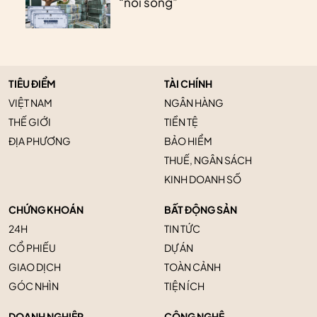
“nổi sóng”
TIÊU ĐIỂM
TÀI CHÍNH
VIỆT NAM
NGÂN HÀNG
THẾ GIỚI
TIỀN TỆ
ĐỊA PHƯƠNG
BẢO HIỂM
THUẾ, NGÂN SÁCH
KINH DOANH SỐ
CHỨNG KHOÁN
BẤT ĐỘNG SẢN
24H
TIN TỨC
CỔ PHIẾU
DỰ ÁN
GIAO DỊCH
TOÀN CẢNH
GÓC NHÌN
TIỆN ÍCH
DOANH NGHIỆP
CÔNG NGHỆ