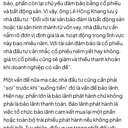
bảo, phần còn lại chủ yếu đảm bảo bằng cổ phiếu
và bất động sản. Vì vậy, ông
Lê Hồng
Khang lưu ý
nhà đầu tư: “Đối với tài sản bảo đảm là bất động sản
hoặc tài sản hình thành từ vốn vay, nhà đầu tư cần
nắm rõ đơn vị định giá là ai, hoạt động trong lĩnh vực
này bao nhiêu năm. Với tài sản đảm bảo là cổ phiếu,
nhà đầu tư cân nhắc cổ phiếu niêm yết hay không,
giá trị cổ phiếu cũng sẽ giảm và thiếu thanh khoản
khi doanh nghiệp có vấn đề”.
Một vấn đề nữa mà các nhà đầu tư cũng cần phải
“soi” trước khi “xuống tiền” đó là vấn đề bảo lãnh.
Hiện nay, phần lớn là bảo lãnh phát hành chứ không
phải là bảo lãnh thanh toán. Bảo lãnh phát hành là
việc tổ chức bảo lãnh cam kết mua lại một phần
hoặc toàn bộ trái phiếu phát hành nếu không phân
phối hết. Tuy nhiên, điều quan trọng nhất đối với