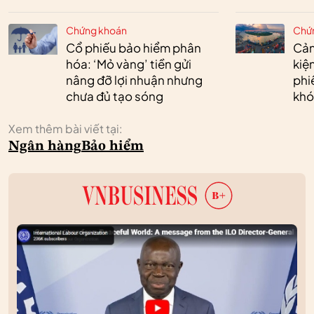
Chứng khoán
Chứ
Cổ phiếu bảo hiểm phân
Cản
hóa: ‘Mỏ vàng’ tiền gửi
kiệ
nâng đỡ lợi nhuận nhưng
phi
chưa đủ tạo sóng
khó
Xem thêm bài viết tại:
Ngân hàng
Bảo hiểm