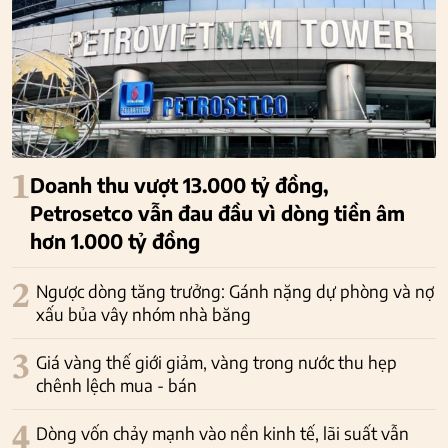
1
Doanh thu vượt 13.000 tỷ đồng,
Petrosetco vẫn đau đầu vì dòng tiền âm
hơn 1.000 tỷ đồng
2
Ngược dòng tăng trưởng: Gánh nặng dự phòng và nợ
xấu bủa vây nhóm nhà băng
3
Giá vàng thế giới giảm, vàng trong nước thu hẹp
chênh lệch mua - bán
4
Dòng vốn chảy mạnh vào nền kinh tế, lãi suất vẫn