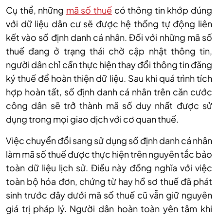
Cụ thể, những
mã số thuế
có thông tin khớp đúng
với dữ liệu dân cư sẽ được hệ thống tự động liên
kết vào số định danh cá nhân. Đối với những mã số
thuế đang ở trạng thái chờ cập nhật thông tin,
người dân chỉ cần thực hiện thay đổi thông tin đăng
ký thuế để hoàn thiện dữ liệu. Sau khi quá trình tích
hợp hoàn tất, số định danh cá nhân trên căn cước
công dân sẽ trở thành mã số duy nhất được sử
dụng trong mọi giao dịch với cơ quan thuế.
Việc chuyển đổi sang sử dụng số định danh cá nhân
làm mã số thuế được thực hiện trên nguyên tắc bảo
toàn dữ liệu lịch sử. Điều này đồng nghĩa với việc
toàn bộ hóa đơn, chứng từ hay hồ sơ thuế đã phát
sinh trước đây dưới mã số thuế cũ vẫn giữ nguyên
giá trị pháp lý. Người dân hoàn toàn yên tâm khi