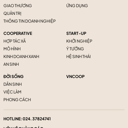
GIAO THƯƠNG
ỨNG DỤNG
QUẢN TRỊ
THÔNG TIN DOANH NGHIỆP
COOPERATIVE
START-UP
HỢP TÁC XÃ
KHỞI NGHIỆP
MÔ HÌNH
Ý TƯỞNG
KINH DOANH XANH
HỆ SINH THÁI
AN SINH
ĐỜI SỐNG
VNCOOP
DÂN SINH
VIỆC LÀM
PHONG CÁCH
HOTLINE:
024. 37824741