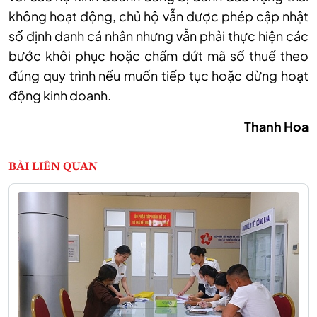
không hoạt động, chủ hộ vẫn được phép cập nhật
số định danh cá nhân nhưng vẫn phải thực hiện các
bước khôi phục hoặc chấm dứt mã số thuế theo
đúng quy trình nếu muốn tiếp tục hoặc dừng hoạt
động kinh doanh.
Thanh Hoa
BÀI LIÊN QUAN