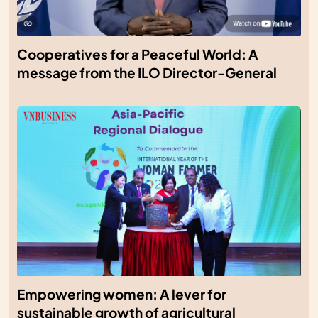
Cooperatives for a Peaceful World: A
message from the ILO Director-General
Empowering women: A lever for
sustainable growth of agricultural