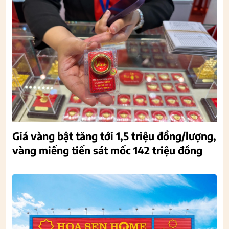
Giá vàng bật tăng tới 1,5 triệu đồng/lượng,
vàng miếng tiến sát mốc 142 triệu đồng