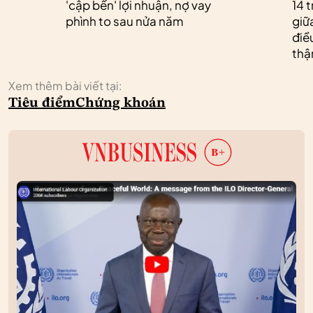
'cập bến' lợi nhuận, nợ vay
14 t
phình to sau nửa năm
giữ
điề
thậ
Xem thêm bài viết tại:
Tiêu điểm
Chứng khoán