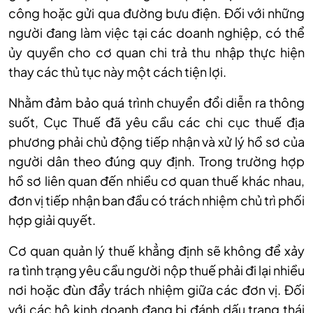
công hoặc gửi qua đường bưu điện. Đối với những
người đang làm việc tại các doanh nghiệp, có thể
ủy quyền cho cơ quan chi trả thu nhập thực hiện
thay các thủ tục này một cách tiện lợi.
Nhằm đảm bảo quá trình chuyển đổi diễn ra thông
suốt, Cục Thuế đã yêu cầu các chi cục thuế địa
phương phải chủ động tiếp nhận và xử lý hồ sơ của
người dân theo đúng quy định. Trong trường hợp
hồ sơ liên quan đến nhiều cơ quan thuế khác nhau,
đơn vị tiếp nhận ban đầu có trách nhiệm chủ trì phối
hợp giải quyết.
Cơ quan quản lý thuế khẳng định sẽ không để xảy
ra tình trạng yêu cầu người nộp thuế phải đi lại nhiều
nơi hoặc đùn đẩy trách nhiệm giữa các đơn vị. Đối
với các hộ kinh doanh đang bị đánh dấu trạng thái