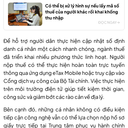
Có thể bị xử lý hình sự nếu lấy mã số
thuế của người khác rồi khai khống
thu nhập
ĐỌC NGAY
Để hỗ trợ người dân thực hiện cập nhật số định
danh cá nhân một cách nhanh chóng, ngành thuế
đã triển khai nhiều phương thức linh hoạt. Người
nộp thuế có thể thực hiện hoàn toàn trực tuyến
thông qua ứng dụng eTax Mobile hoặc truy cập vào
Cổng dịch vụ công của Bộ Tài chính. Việc thực hiện
trên môi trường điện tử giúp tiết kiệm thời gian,
công sức và giảm bớt các rào cản về địa lý.
Bên cạnh đó, những cá nhân không có điều kiện
tiếp cận công nghệ vẫn có thể lựa chọn nộp hồ sơ
giấy trực tiếp tại Trung tâm phục vụ hành chính