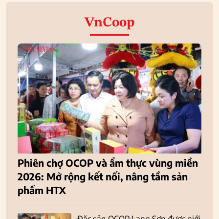
VnCoop
Phiên chợ OCOP và ẩm thực vùng miền
2026: Mở rộng kết nối, nâng tầm sản
phẩm HTX
Đặc sản OCOP Lạng Sơn được giới