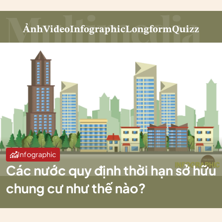
Ảnh
Video
Infographic
Longform
Quizz
Infographic
Các nước quy định thời hạn sở hữu
chung cư như thế nào?