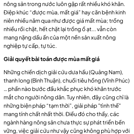
nông sản trong nước luôn gặp rất nhiều khó khăn.
Điệp khúc “được mùa, mất giá” hay căn bệnh kinh
niên nhiều năm qua như được giá mất mùa; trồng
nhiều rồi chặt, hết chặt lại trồng ồ ạt... vẫn còn
mang nặng dấu ấn của một nền sản xuất nông
nghiệp tự cấp, tự túc.
Giải quyết bài toán được mùa mất giá
Những chiến dịch giải cứu dưa hấu (Quảng Nam),
thanh long (Bình Thuận), chuối tiêu hồng (Vĩnh Phúc)
… phần nào bước đầu khắc phục khó khăn trước
mắt cho người nông dân. Tuy nhiên, đây cũng chỉ là
những biện pháp “tạm thời”, giải pháp "tình thế"
mang tính chất nhất thời. Điều đó cho thấy, các
ngành hàng nông sản chưa thực sự phát triển bền
vững, việc giải cứu như vậy cũng không phù hợp với