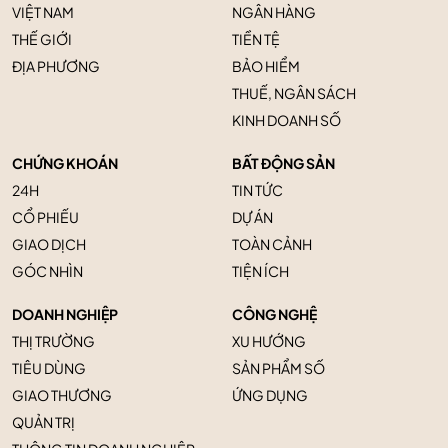
VIỆT NAM
NGÂN HÀNG
THẾ GIỚI
TIỀN TỆ
ĐỊA PHƯƠNG
BẢO HIỂM
THUẾ, NGÂN SÁCH
KINH DOANH SỐ
CHỨNG KHOÁN
BẤT ĐỘNG SẢN
24H
TIN TỨC
CỔ PHIẾU
DỰ ÁN
GIAO DỊCH
TOÀN CẢNH
GÓC NHÌN
TIỆN ÍCH
DOANH NGHIỆP
CÔNG NGHỆ
THỊ TRƯỜNG
XU HƯỚNG
TIÊU DÙNG
SẢN PHẨM SỐ
GIAO THƯƠNG
ỨNG DỤNG
QUẢN TRỊ