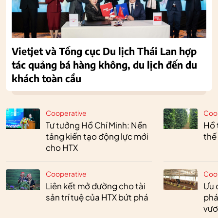
Vietjet và Tổng cục Du lịch Thái Lan hợp
tác quảng bá hàng không, du lịch đến du
khách toàn cầu
Cooperative
Coo
Tư tưởng Hồ Chí Minh: Nền
Hồ 
tảng kiến tạo động lực mới
thế
cho HTX
Cooperative
Coo
Liên kết mở đường cho tài
Ưu 
sản trí tuệ của HTX bứt phá
phá
vươ