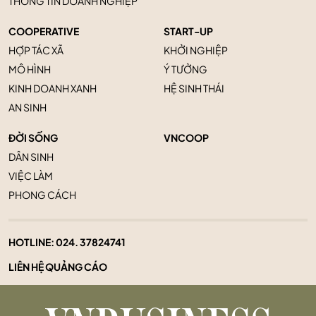
THÔNG TIN DOANH NGHIỆP
COOPERATIVE
START-UP
HỢP TÁC XÃ
KHỞI NGHIỆP
MÔ HÌNH
Ý TƯỞNG
KINH DOANH XANH
HỆ SINH THÁI
AN SINH
ĐỜI SỐNG
VNCOOP
DÂN SINH
VIỆC LÀM
PHONG CÁCH
HOTLINE:
024. 37824741
LIÊN HỆ QUẢNG CÁO