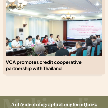
VCA promotes credit cooperative
partnership with Thailand
Ảnh
Video
Infographic
Longform
Quizz