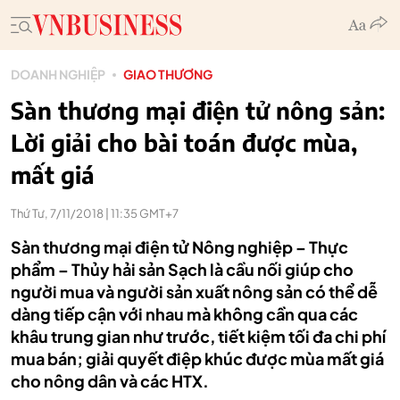
DOANH NGHIỆP
GIAO THƯƠNG
Sàn thương mại điện tử nông sản:
Lời giải cho bài toán được mùa,
mất giá
Thứ Tư, 7/11/2018 | 11:35 GMT+7
Sàn thương mại điện tử Nông nghiệp – Thực
phẩm – Thủy hải sản Sạch là cầu nối giúp cho
người mua và người sản xuất nông sản có thể dễ
dàng tiếp cận với nhau mà không cần qua các
khâu trung gian như trước, tiết kiệm tối đa chi phí
mua bán; giải quyết điệp khúc được mùa mất giá
cho nông dân và các HTX.