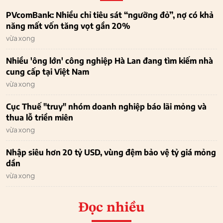
PVcomBank: Nhiều chỉ tiêu sát “ngưỡng đỏ”, nợ có khả
năng mất vốn tăng vọt gần 20%
vừa xong
Nhiều 'ông lớn' công nghiệp Hà Lan đang tìm kiếm nhà
cung cấp tại Việt Nam
vừa xong
Cục Thuế "truy" nhóm doanh nghiệp báo lãi mỏng và
thua lỗ triền miên
vừa xong
Nhập siêu hơn 20 tỷ USD, vùng đệm bảo vệ tỷ giá mỏng
dần
vừa xong
Đọc nhiều