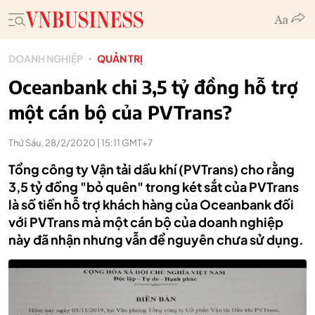
DOANH NGHIỆP
QUẢN TRỊ
Oceanbank chi 3,5 tỷ đồng hỗ trợ
một cán bộ của PVTrans?
Thứ Sáu, 28/2/2020 | 15:11 GMT+7
Tổng công ty Vận tải dầu khí (PVTrans) cho rằng
3,5 tỷ đồng "bỏ quên" trong két sắt của PVTrans
là số tiền hỗ trợ khách hàng của Oceanbank đối
với PVTrans mà một cán bộ của doanh nghiệp
này đã nhận nhưng vẫn để nguyên chưa sử dụng.