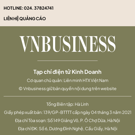
HOTLINE:
024. 37824741
LIÊN HỆ QUẢNG CÁO
Tạp chí điện tử Kinh Doanh
Cơ quan chủ quản: Liên minh HTX Việt Nam
© Vnbusiness giữ bản quyền nội dung trên website
Tổng Biên tập: Hà Linh
Giấy phép xuất bản: 139/GP-BTTTT cấp ngày 04 tháng 3 năm 2021
Địa chỉ Tòa soạn: Số 149 Giảng Võ, P. Ô Chợ Dừa, Hà Nội
Địa chỉ ĐK: Số 6, Dương Đình Nghệ, Cầu Giấy, Hà Nội