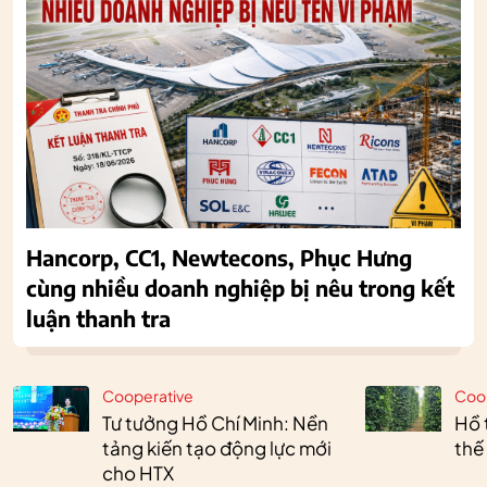
Hancorp, CC1, Newtecons, Phục Hưng
cùng nhiều doanh nghiệp bị nêu trong kết
luận thanh tra
Cooperative
Coo
Tư tưởng Hồ Chí Minh: Nền
Hồ 
tảng kiến tạo động lực mới
thế
cho HTX