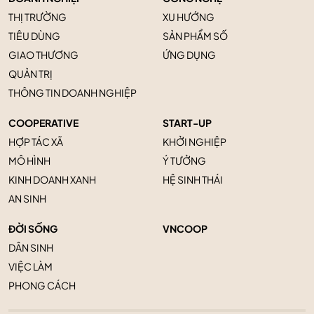
THỊ TRƯỜNG
XU HƯỚNG
TIÊU DÙNG
SẢN PHẨM SỐ
GIAO THƯƠNG
ỨNG DỤNG
QUẢN TRỊ
THÔNG TIN DOANH NGHIỆP
COOPERATIVE
START-UP
HỢP TÁC XÃ
KHỞI NGHIỆP
MÔ HÌNH
Ý TƯỞNG
KINH DOANH XANH
HỆ SINH THÁI
AN SINH
ĐỜI SỐNG
VNCOOP
DÂN SINH
VIỆC LÀM
PHONG CÁCH