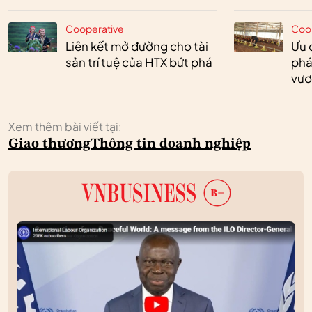
Cooperative
Coo
Liên kết mở đường cho tài
Ưu 
sản trí tuệ của HTX bứt phá
phá
vươ
Xem thêm bài viết tại:
Giao thương
Thông tin doanh nghiệp