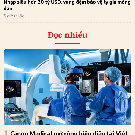
Nhập siêu hơn 20 tỷ USD, vùng đệm bảo vệ tỷ giá mỏng
dần
5 giờ trước
Đọc nhiều
1
Canon Medical mở rộng hiện diện tại Việt