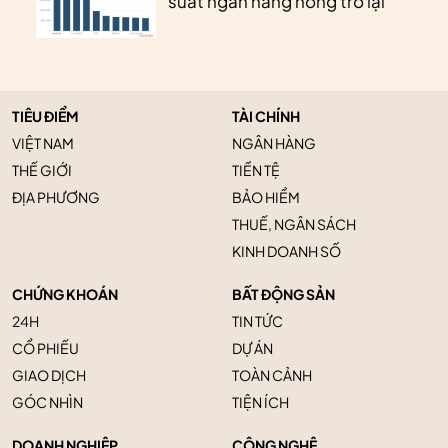
suất ngân hàng nóng trở lại
TIÊU ĐIỂM
TÀI CHÍNH
VIỆT NAM
NGÂN HÀNG
THẾ GIỚI
TIỀN TỆ
ĐỊA PHƯƠNG
BẢO HIỂM
THUẾ, NGÂN SÁCH
KINH DOANH SỐ
CHỨNG KHOÁN
BẤT ĐỘNG SẢN
24H
TIN TỨC
CỔ PHIẾU
DỰ ÁN
GIAO DỊCH
TOÀN CẢNH
GÓC NHÌN
TIỆN ÍCH
DOANH NGHIỆP
CÔNG NGHỆ