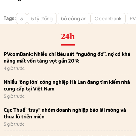
Tags:
3
5 tỷ đồng
bộ công an
Oceanbank
P
24h
PVcomBank: Nhiều chỉ tiêu sát “ngưỡng đỏ”, nợ có khả
năng mất vốn tăng vọt gần 20%
4 giờ trước
Nhiều 'ông lớn' công nghiệp Hà Lan đang tìm kiếm nhà
cung cấp tại Việt Nam
5 giờ trước
Cục Thuế "truy" nhóm doanh nghiệp báo lãi mỏng và
thua lỗ triền miên
5 giờ trước