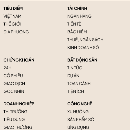
TIÊU ĐIỂM
TÀI CHÍNH
VIỆT NAM
NGÂN HÀNG
THẾ GIỚI
TIỀN TỆ
ĐỊA PHƯƠNG
BẢO HIỂM
THUẾ, NGÂN SÁCH
KINH DOANH SỐ
CHỨNG KHOÁN
BẤT ĐỘNG SẢN
24H
TIN TỨC
CỔ PHIẾU
DỰ ÁN
GIAO DỊCH
TOÀN CẢNH
GÓC NHÌN
TIỆN ÍCH
DOANH NGHIỆP
CÔNG NGHỆ
THỊ TRƯỜNG
XU HƯỚNG
TIÊU DÙNG
SẢN PHẨM SỐ
GIAO THƯƠNG
ỨNG DỤNG