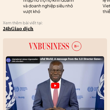
nhập hỗ trợ hộ kinh doanh
lệ 
và doanh nghiệp siêu nhỏ
Vie
vượt khó
thi
Xem thêm bài viết tại:
24h
Giao dịch