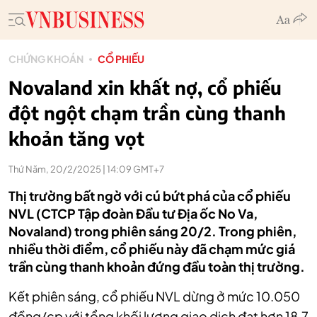
CHỨNG KHOÁN
CỔ PHIẾU
Novaland xin khất nợ, cổ phiếu
đột ngột chạm trần cùng thanh
khoản tăng vọt
Thứ Năm, 20/2/2025 | 14:09 GMT+7
Thị trường bất ngờ với cú bứt phá của cổ phiếu
NVL (CTCP Tập đoàn Đầu tư Địa ốc No Va,
Novaland) trong phiên sáng 20/2. Trong phiên,
nhiều thời điểm, cổ phiếu này đã chạm mức giá
trần cùng thanh khoản đứng đầu toàn thị trường.
Kết phiên sáng, cổ phiếu NVL dừng ở mức 10.050
đồng/cp với tổng khối lượng giao dịch đạt hơn 18,7