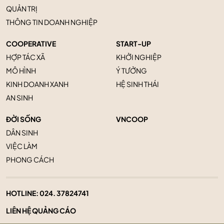
QUẢN TRỊ
THÔNG TIN DOANH NGHIỆP
COOPERATIVE
START-UP
HỢP TÁC XÃ
KHỞI NGHIỆP
MÔ HÌNH
Ý TƯỞNG
KINH DOANH XANH
HỆ SINH THÁI
AN SINH
ĐỜI SỐNG
VNCOOP
DÂN SINH
VIỆC LÀM
PHONG CÁCH
HOTLINE:
024. 37824741
LIÊN HỆ QUẢNG CÁO