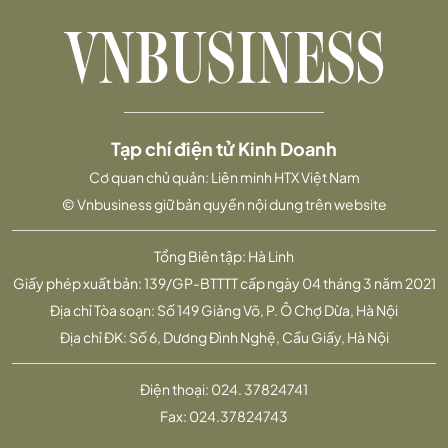
Tạp chí điện tử Kinh Doanh
Cơ quan chủ quản: Liên minh HTX Việt Nam
© Vnbusiness giữ bản quyền nội dung trên website
Tổng Biên tập: Hà Linh
Giấy phép xuất bản: 139/GP-BTTTT cấp ngày 04 tháng 3 năm 2021
Địa chỉ Tòa soạn: Số 149 Giảng Võ, P. Ô Chợ Dừa, Hà Nội
Địa chỉ ĐK: Số 6, Dương Đình Nghệ, Cầu Giấy, Hà Nội
Điện thoại:
024. 37824741
Fax:
024.37824743