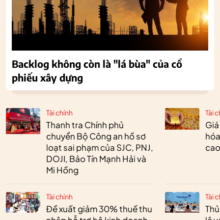
Backlog không còn là "lá bùa" của cổ
phiếu xây dựng
Tài chính
Tài c
Thanh tra Chính phủ
Giá
chuyển Bộ Công an hồ sơ
hóa
loạt sai phạm của SJC, PNJ,
cao
DOJI, Bảo Tín Mạnh Hải và
Mi Hồng
Tài chính
Tài c
Đề xuất giảm 30% thuế thu
Thủ