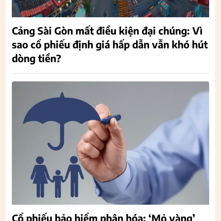
Cảng Sài Gòn mất điều kiện đại chúng: Vì
sao cổ phiếu định giá hấp dẫn vẫn khó hút
dòng tiền?
Cổ phiếu bảo hiểm phân hóa: ‘Mỏ vàng’