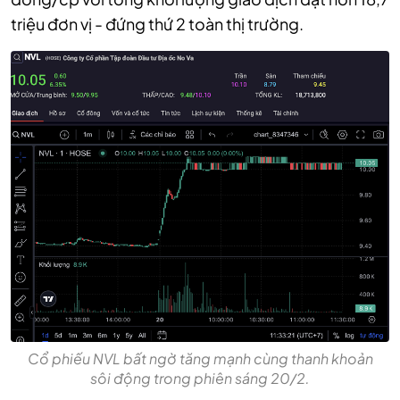
triệu đơn vị - đứng thứ 2 toàn thị trường.
Cổ phiếu NVL bất ngờ tăng mạnh cùng thanh khoản
sôi động trong phiên sáng 20/2.