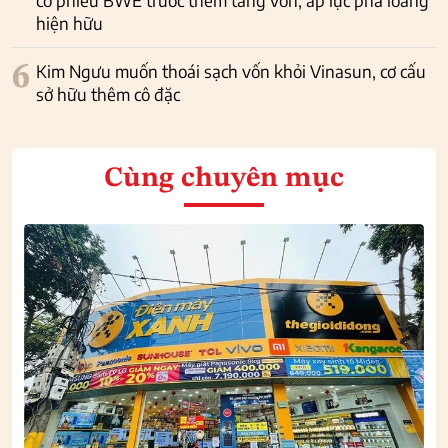
cổ phiếu BWE trước thềm tăng vốn, áp lực pha loãng
hiện hữu
6
Kim Ngưu muốn thoái sạch vốn khỏi Vinasun, cơ cấu
sở hữu thêm cô đặc
Cùng chuyên mục