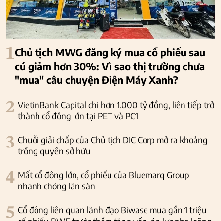
1
Chủ tịch MWG đăng ký mua cổ phiếu sau
cú giảm hơn 30%: Vì sao thị trường chưa
"mua" câu chuyện Điện Máy Xanh?
2
VietinBank Capital chi hơn 1.000 tỷ đồng, liên tiếp trở
thành cổ đông lớn tại PET và PC1
3
Chuỗi giải chấp của Chủ tịch DIC Corp mở ra khoảng
trống quyền sở hữu
4
Mất cổ đông lớn, cổ phiếu của Bluemarq Group
nhanh chóng lăn sàn
5
Cổ đông liên quan lãnh đạo Biwase mua gần 1 triệu