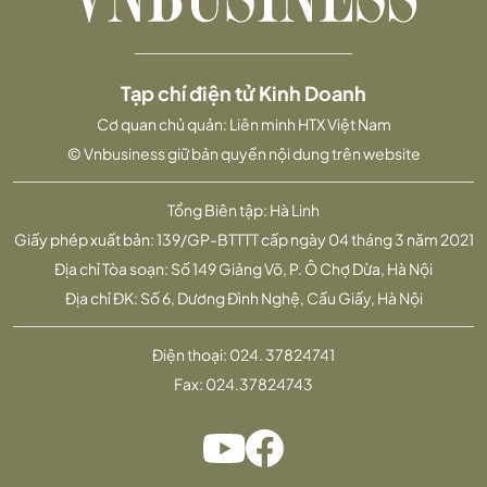
Tạp chí điện tử Kinh Doanh
Cơ quan chủ quản: Liên minh HTX Việt Nam
© Vnbusiness giữ bản quyền nội dung trên website
Tổng Biên tập: Hà Linh
Giấy phép xuất bản: 139/GP-BTTTT cấp ngày 04 tháng 3 năm 2021
Địa chỉ Tòa soạn: Số 149 Giảng Võ, P. Ô Chợ Dừa, Hà Nội
Địa chỉ ĐK: Số 6, Dương Đình Nghệ, Cầu Giấy, Hà Nội
Điện thoại:
024. 37824741
Fax:
024.37824743