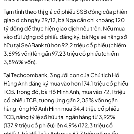
Tạm tính theo thị giá cổ phiếu SSB đóng cửa phiên
giao dịch ngày 29/12, bà Nga cần chi khoảng
120
tỷ đồng
để thực hiện giao dịch nêu trên. Nếu mua
vào đủ lượng cổ phiếu đăng ký, bà Nga sẽ nâng sở
hữu tại SeABank từ hơn 92,2 triệu cổ phiếu (chiếm
3,69% vốn) lên gần 97,23 triệu cổ phiếu (chiếm
3,896% vốn).
Tại Techcombank, 3 người con của Chủ tịch Hồ
Hùng Anh đăng ký mua vào hơn 174,1 triệu cổ phiếu
TCB. Trong đó, bà Hồ Minh Anh, mua vào 72,1 triệu
cổ phiếu TCB, tương ứng gần 2,05% vốn ngân
hàng; ông Hồ Anh Minh mua 34,4 triệu cổ phiếu
TCB, nâng tỷ lệ sở hữu tại ngân hàng từ 3,92%
(137,9 triệu cổ phiếu) lên 4,9% (172,3 triệu cổ
phiếu); bà Hồ Thủy Anh mua 67,7 triệu cổ phiếu.