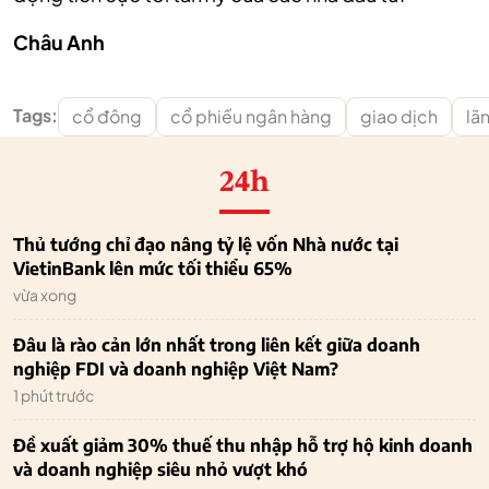
Châu Anh
Tags:
cổ đông
cổ phiếu ngân hàng
giao dịch
lã
24h
Thủ tướng chỉ đạo nâng tỷ lệ vốn Nhà nước tại
VietinBank lên mức tối thiểu 65%
vừa xong
Đâu là rào cản lớn nhất trong liên kết giữa doanh
nghiệp FDI và doanh nghiệp Việt Nam?
1 phút trước
Đề xuất giảm 30% thuế thu nhập hỗ trợ hộ kinh doanh
và doanh nghiệp siêu nhỏ vượt khó