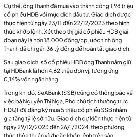
Cụ thể, ông Thanh đã mua vào thành công 1,98 triệu
cổ phiếu HDB với mục đích đầu tư. Giao dịch được
thực hiện từ ngày 23/11 đến 22/12/2023 theo hình
thức khớp lệnh. Xét theo thị giá cổ phiếu HDB giai
đoạn này là hơn 18.000 đồng/cp, ước tính ông
Thanh đã chi gần
36 tỷ đồng
để hoàn tất giao dịch.
Sau giao dịch, số cổ phiếu HDB ông Thanh nắm giữ
tại HDBank là hơn 4,62 triệu đơn vị, tương ứng
0,16% vốn ngân hàng.
Trong khi đó, SeABank (SSB) cũng có thông báo về
việc bà Nguyễn Thị Nga, Phó chủ tịch thường trực
HĐQT đã đăng ký mua 5 triệu cổ phiếu SSB nhằm
gia tăng tỷ lệ sở hữu. Giao dịch dự kiến thực hiện từ
ngày 29/12/2023 đến 26/1/2024, theo phương
thức thỏa thuận và/hoặc khớp lệnh trên sàn.