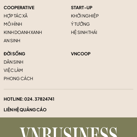
COOPERATIVE
START-UP
HỢP TÁC XÃ
KHỞI NGHIỆP
MÔ HÌNH
Ý TƯỞNG
KINH DOANH XANH
HỆ SINH THÁI
AN SINH
ĐỜI SỐNG
VNCOOP
DÂN SINH
VIỆC LÀM
PHONG CÁCH
HOTLINE:
024. 37824741
LIÊN HỆ QUẢNG CÁO