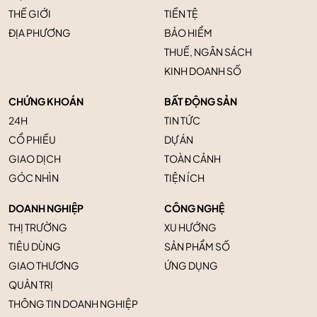
THẾ GIỚI
TIỀN TỆ
ĐỊA PHƯƠNG
BẢO HIỂM
THUẾ, NGÂN SÁCH
KINH DOANH SỐ
CHỨNG KHOÁN
BẤT ĐỘNG SẢN
24H
TIN TỨC
CỔ PHIẾU
DỰ ÁN
GIAO DỊCH
TOÀN CẢNH
GÓC NHÌN
TIỆN ÍCH
DOANH NGHIỆP
CÔNG NGHỆ
THỊ TRƯỜNG
XU HƯỚNG
TIÊU DÙNG
SẢN PHẨM SỐ
GIAO THƯƠNG
ỨNG DỤNG
QUẢN TRỊ
THÔNG TIN DOANH NGHIỆP