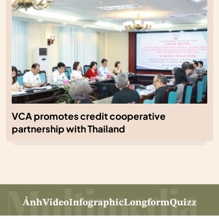
VCA promotes credit cooperative
partnership with Thailand
Ảnh
Video
Infographic
Longform
Quizz