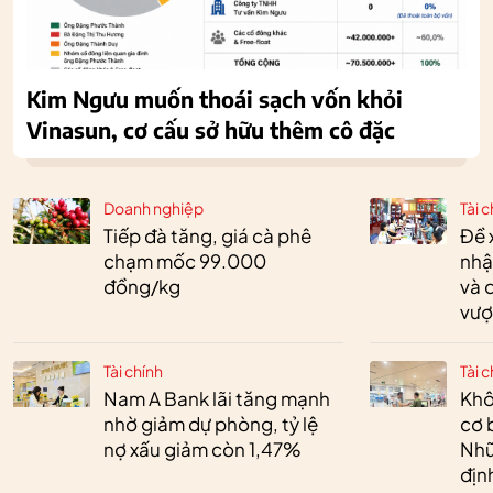
Kim Ngưu muốn thoái sạch vốn khỏi
Vinasun, cơ cấu sở hữu thêm cô đặc
Doanh nghiệp
Tài c
Tiếp đà tăng, giá cà phê
Đề 
chạm mốc 99.000
nhậ
đồng/kg
và 
vượ
Tài chính
Tài c
Nam A Bank lãi tăng mạnh
Khô
nhờ giảm dự phòng, tỷ lệ
cơ 
nợ xấu giảm còn 1,47%
Nhữ
địn