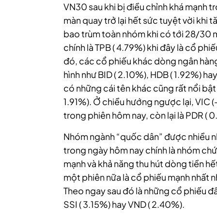
VN30 sau khi bị điều chỉnh khá mạnh t
màn quay trở lại hết sức tuyệt vời khi 
bao trùm toàn nhóm khi có tới 28/30 
chính là TPB ( 4.79%) khi đây là cổ ph
đó, các cổ phiếu khác dòng ngân hàng
hình như BID ( 2.10%), HDB ( 1.92%) h
có những cái tên khác cũng rất nổi bật
1.91%). Ở chiều hướng ngược lại, VIC 
trong phiên hôm nay, còn lại là PDR (
Nhóm ngành “quốc dân” được nhiều nhà
trong ngày hôm nay chính là nhóm chứn
mạnh và khả năng thu hút dòng tiền hế
một phiên nữa là cổ phiếu mạnh nhất 
Theo ngay sau đó là những cổ phiếu đ
SSI ( 3.15%) hay VND ( 2.40%).