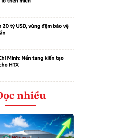
lỗ triền miên
n 20 tỷ USD, vùng đệm bảo vệ
dần
hí Minh: Nền tảng kiến tạo
 cho HTX
Đọc nhiều