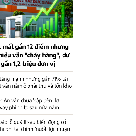
 mất gần 12 điểm nhưng
hiếu vẫn "cháy hàng", dư
gần 1,2 triệu đơn vị
 tăng mạnh nhưng gần 71% tài
 vẫn nằm ở phải thu và tồn kho
 An vẫn chưa 'cập bến' lợi
vay phình to sau nửa năm
báo lỗ quý II sau biến động cổ
hi phí tài chính ‘nuốt’ lợi nhuận