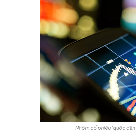
Nhóm cổ phiếu 'quốc dân' 