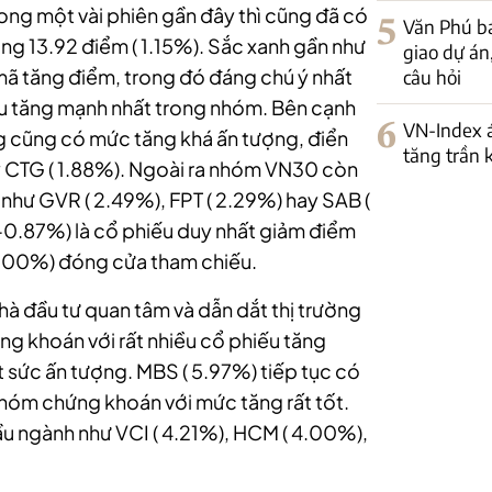
rong một vài phiên gần đây thì cũng đã có
5
Văn Phú bá
tăng 13.92 điểm ( 1.15%). Sắc xanh gần như
giao dự án
mã tăng điểm, trong đó đáng chú ý nhất
câu hỏi
iếu tăng mạnh nhất trong nhóm. Bên cạnh
6
VN-Index á
 cũng có mức tăng khá ấn tượng, điển
tăng trần 
ay CTG ( 1.88%). Ngoài ra nhóm VN30 còn
 như GVR ( 2.49%), FPT ( 2.29%) hay SAB (
(-0.87%) là cổ phiếu duy nhất giảm điểm
 0.00%) đóng cửa tham chiếu.
 đầu tư quan tâm và dẫn dắt thị trường
g khoán với rất nhiều cổ phiếu tăng
t sức ấn tượng. MBS ( 5.97%) tiếp tục có
nhóm chứng khoán với mức tăng rất tốt.
ầu ngành như VCI ( 4.21%), HCM ( 4.00%),