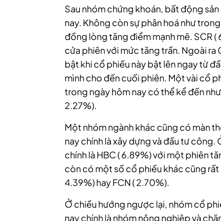
Sau nhóm chứng khoán, bất động sản 
nay. Không còn sự phân hoá như trong
đồng lòng tăng điểm mạnh mẽ. SCR ( 6
cửa phiên với mức tăng trần. Ngoài ra 
bật khi cổ phiếu này bật lên ngay từ đầ
mình cho đến cuối phiên. Một vài cổ 
trong ngày hôm nay có thể kể đến như 
2.27%).
Một nhóm ngành khác cũng có màn thể
nay chính là xây dựng và đầu tư công.
chính là HBC ( 6.89%) với một phiên tă
còn có một số cổ phiếu khác cũng rất 
4.39%) hay FCN ( 2.70%).
Ở chiều hướng ngược lại, nhóm cổ phiế
nay chính là nhóm nông nghiệp và chăn 