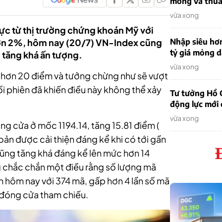
mỏng và thua 
vừa xong
 cực từ thị trường chứng khoán Mỹ với
ơn 2%, hôm nay (20/7) VN-Index cũng
Nhập siêu hơ
tỷ giá mỏng 
 tăng khá ấn tượng.
vừa xong
n hơn 20 điểm và tưởng chừng như sẽ vượt
 phiên đã khiến điều này không thể xảy
Tư tưởng Hồ C
động lực mới
vừa xong
ng cửa ở mốc 1194.14, tăng 15.81 điểm (
oản được cải thiện đáng kể khi có tới gần
cũng tăng khá đáng kể lên mức hơn 14
hì chắc chắn một điều rằng số lượng mã
n hôm nay với 374 mã, gấp hơn 4 lần số mã
mã đóng cửa tham chiếu.