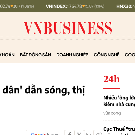
VNINDEX:
1,764.78
HNX30:
453.19
7 (1.08%)
19.87 (1.11%)
5.87 
KHOÁN
BẤT ĐỘNG SẢN
DOANH NGHIỆP
CÔNG NGHỆ
COO
24h
dân' dẫn sóng, thị
Nhiều 'ông lớ
kiếm nhà cung
vừa xong
Cục Thuế "tr