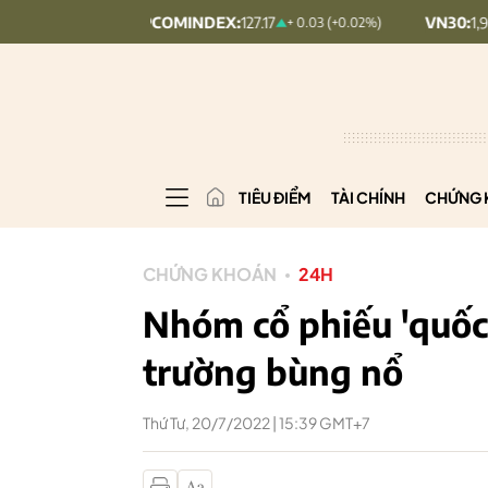
UPCOMINDEX:
127.17
VN30:
1,902.79
+ 0.03 (+0.02%)
20.
TIÊU ĐIỂM
TÀI CHÍNH
CHỨNG 
CHỨNG KHOÁN
24H
Nhóm cổ phiếu 'quốc 
trường bùng nổ
Thứ Tư, 20/7/2022 | 15:39 GMT+7