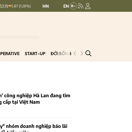
HNXINDEX:
292.64
UPCOMINDEX:
127.17
(1.28%)
8.56 (2.84%)
PERATIVE
START-UP
ĐỜI SỐNG
PODCAST
VNCOOP
n' công nghiệp Hà Lan đang tìm
 cấp tại Việt Nam
uy" nhóm doanh nghiệp báo lãi