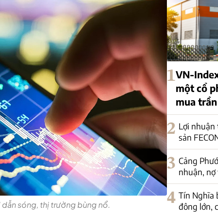
1
VN-Index
một cổ p
mua trần 
2
Lợi nhuận
sản FECON
3
Cảng Phước
nhuận, nợ 
4
Tín Nghĩa 
dẫn sóng, thị trường bùng nổ.
đông lớn, c