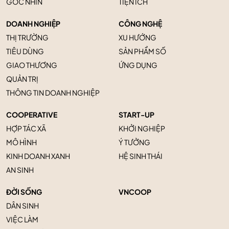
GÓC NHÌN
TIỆN ÍCH
DOANH NGHIỆP
CÔNG NGHỆ
THỊ TRƯỜNG
XU HƯỚNG
TIÊU DÙNG
SẢN PHẨM SỐ
GIAO THƯƠNG
ỨNG DỤNG
QUẢN TRỊ
THÔNG TIN DOANH NGHIỆP
COOPERATIVE
START-UP
HỢP TÁC XÃ
KHỞI NGHIỆP
MÔ HÌNH
Ý TƯỞNG
KINH DOANH XANH
HỆ SINH THÁI
AN SINH
ĐỜI SỐNG
VNCOOP
DÂN SINH
VIỆC LÀM