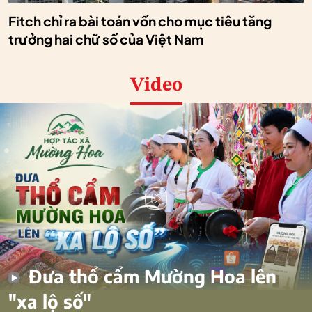
Fitch chỉ ra bài toán vốn cho mục tiêu tăng
trưởng hai chữ số của Việt Nam
Video
Đưa thổ cẩm Mường Hoa lên
"xa lộ số"