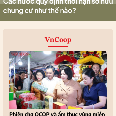
Các nước quy định thời hạn sở hữu
chung cư như thế nào?
VnCoop
Phiên chợ OCOP và ẩm thực vùng miền