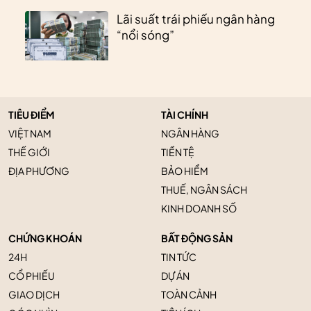
Lãi suất trái phiếu ngân hàng
“nổi sóng”
TIÊU ĐIỂM
TÀI CHÍNH
VIỆT NAM
NGÂN HÀNG
THẾ GIỚI
TIỀN TỆ
ĐỊA PHƯƠNG
BẢO HIỂM
THUẾ, NGÂN SÁCH
KINH DOANH SỐ
CHỨNG KHOÁN
BẤT ĐỘNG SẢN
24H
TIN TỨC
CỔ PHIẾU
DỰ ÁN
GIAO DỊCH
TOÀN CẢNH