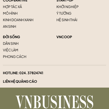
COOPERATIVE
START-UP
HỢP TÁC XÃ
KHỞI NGHIỆP
MÔ HÌNH
Ý TƯỞNG
KINH DOANH XANH
HỆ SINH THÁI
AN SINH
ĐỜI SỐNG
VNCOOP
DÂN SINH
VIỆC LÀM
PHONG CÁCH
HOTLINE:
024. 37824741
LIÊN HỆ QUẢNG CÁO