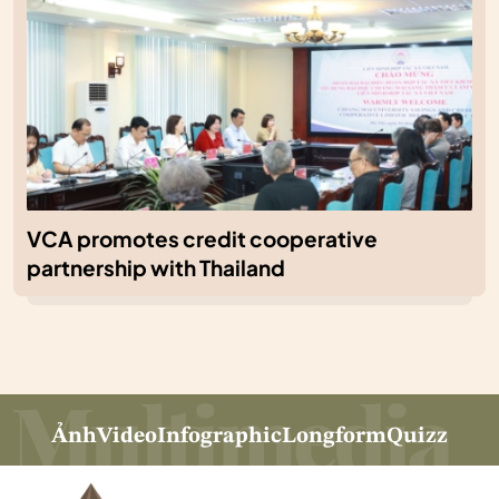
VCA promotes credit cooperative
partnership with Thailand
Ảnh
Video
Infographic
Longform
Quizz