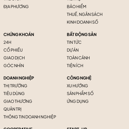
ĐỊA PHƯƠNG
BẢO HIỂM
THUẾ, NGÂN SÁCH
KINH DOANH SỐ
CHỨNG KHOÁN
BẤT ĐỘNG SẢN
24H
TIN TỨC
CỔ PHIẾU
DỰ ÁN
GIAO DỊCH
TOÀN CẢNH
GÓC NHÌN
TIỆN ÍCH
DOANH NGHIỆP
CÔNG NGHỆ
THỊ TRƯỜNG
XU HƯỚNG
TIÊU DÙNG
SẢN PHẨM SỐ
GIAO THƯƠNG
ỨNG DỤNG
QUẢN TRỊ
THÔNG TIN DOANH NGHIỆP