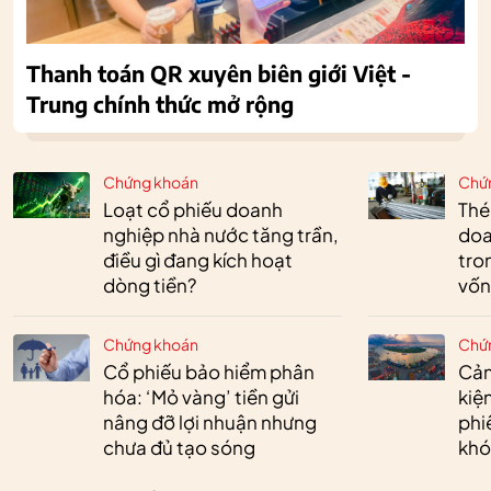
Thanh toán QR xuyên biên giới Việt -
Trung chính thức mở rộng
Chứng khoán
Chứ
Loạt cổ phiếu doanh
Thé
nghiệp nhà nước tăng trần,
doa
điều gì đang kích hoạt
tro
dòng tiền?
vốn
Chứng khoán
Chứ
Cổ phiếu bảo hiểm phân
Cản
hóa: ‘Mỏ vàng’ tiền gửi
kiệ
nâng đỡ lợi nhuận nhưng
phi
chưa đủ tạo sóng
khó