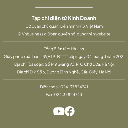
Tạp chí điện tử Kinh Doanh
Cơ quan chủ quản: Liên minh HTX Việt Nam
© Vnbusiness giữ bản quyền nội dung trên website
Tổng Biên tập: Hà Linh
Giấy phép xuất bản: 139/GP-BTTTT cấp ngày 04 tháng 3 năm 2021
Địa chỉ Tòa soạn: Số 149 Giảng Võ, P. Ô Chợ Dừa, Hà Nội
Địa chỉ ĐK: Số 6, Dương Đình Nghệ, Cầu Giấy, Hà Nội
Điện thoại:
024. 37824741
Fax:
024.37824743