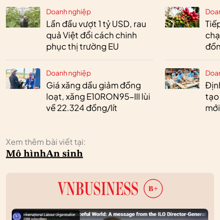
Doanh nghiệp
Doa
Lần đầu vượt 1 tỷ USD, rau
Tiế
quả Việt đổi cách chinh
chạ
phục thị trường EU
đồn
Doanh nghiệp
Doa
Giá xăng dầu giảm đồng
Định
loạt, xăng E10RON95-III lùi
tạo
về 22.324 đồng/lít
mới
Xem thêm bài viết tại:
Mô hình
An sinh