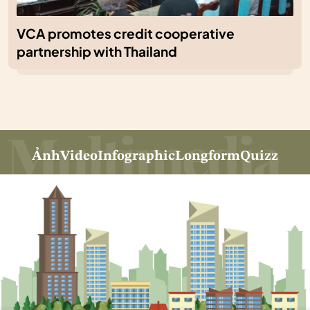
VCA promotes credit cooperative
partnership with Thailand
Ảnh
Video
Infographic
Longform
Quizz