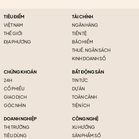
TIÊU ĐIỂM
TÀI CHÍNH
VIỆT NAM
NGÂN HÀNG
THẾ GIỚI
TIỀN TỆ
ĐỊA PHƯƠNG
BẢO HIỂM
THUẾ, NGÂN SÁCH
KINH DOANH SỐ
CHỨNG KHOÁN
BẤT ĐỘNG SẢN
24H
TIN TỨC
CỔ PHIẾU
DỰ ÁN
GIAO DỊCH
TOÀN CẢNH
GÓC NHÌN
TIỆN ÍCH
DOANH NGHIỆP
CÔNG NGHỆ
THỊ TRƯỜNG
XU HƯỚNG
TIÊU DÙNG
SẢN PHẨM SỐ