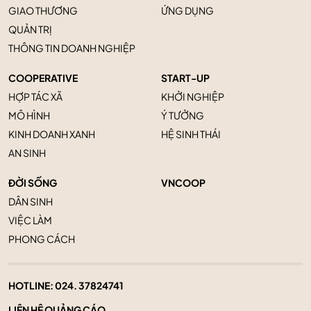
GIAO THƯƠNG
ỨNG DỤNG
QUẢN TRỊ
THÔNG TIN DOANH NGHIỆP
COOPERATIVE
START-UP
HỢP TÁC XÃ
KHỞI NGHIỆP
MÔ HÌNH
Ý TƯỞNG
KINH DOANH XANH
HỆ SINH THÁI
AN SINH
ĐỜI SỐNG
VNCOOP
DÂN SINH
VIỆC LÀM
PHONG CÁCH
HOTLINE:
024. 37824741
LIÊN HỆ QUẢNG CÁO