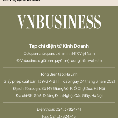
Tạp chí điện tử Kinh Doanh
Cơ quan chủ quản: Liên minh HTX Việt Nam
© Vnbusiness giữ bản quyền nội dung trên website
Tổng Biên tập: Hà Linh
Giấy phép xuất bản: 139/GP-BTTTT cấp ngày 04 tháng 3 năm 2021
Địa chỉ Tòa soạn: Số 149 Giảng Võ, P. Ô Chợ Dừa, Hà Nội
Địa chỉ ĐK: Số 6, Dương Đình Nghệ, Cầu Giấy, Hà Nội
Điện thoại:
024. 37824741
Fax:
024.37824743