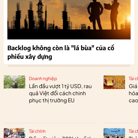
Backlog không còn là "lá bùa" của cổ
phiếu xây dựng
Doanh nghiệp
Tài c
Lần đầu vượt 1 tỷ USD, rau
Giá
quả Việt đổi cách chinh
hóa
phục thị trường EU
cao
Tài chính
Tài c