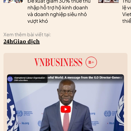
Đề xuất giảm 30% thuế thu
Thủ
nhập hỗ trợ hộ kinh doanh
lệ 
và doanh nghiệp siêu nhỏ
Vie
vượt khó
thi
Xem thêm bài viết tại:
24h
Giao dịch