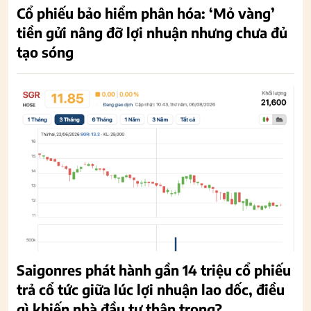
Cổ phiếu bảo hiểm phân hóa: ‘Mỏ vàng’
tiền gửi nâng đỡ lợi nhuận nhưng chưa đủ
tạo sóng
Saigonres phát hành gần 14 triệu cổ phiếu
trả cổ tức giữa lúc lợi nhuận lao dốc, điều
gì khiến nhà đầu tư thận trọng?