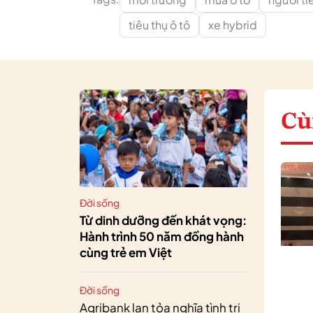
tiêu thụ ô tô
xe hybrid
Cù
Đời sống
Từ dinh dưỡng đến khát vọng:
Hành trình 50 năm đồng hành
cùng trẻ em Việt
Đời sống
Agribank lan tỏa nghĩa tình tri