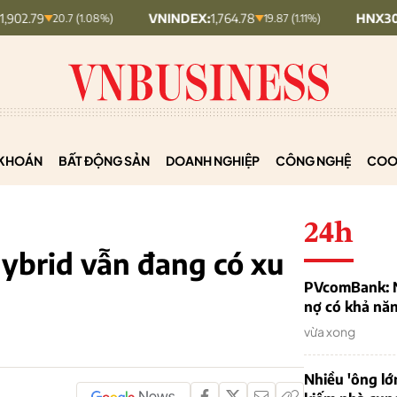
VNINDEX:
1,764.78
HNX30:
453.19
20.7 (1.08%)
19.87 (1.11%)
KHOÁN
BẤT ĐỘNG SẢN
DOANH NGHIỆP
CÔNG NGHỆ
COO
24h
hybrid vẫn đang có xu
PVcomBank: Nh
nợ có khả nă
vừa xong
Nhiều 'ông lớ