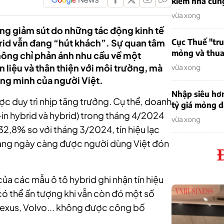
kiếm nhà cung
vừa xong
ng giảm sút do những tác động kinh tế
brid vẫn đang “hút khách”. Sự quan tâm
Cục Thuế "tr
mỏng và thua 
không chỉ phản ánh nhu cầu về một
 liệu và thân thiện với môi trường, mà
vừa xong
ng minh của người Việt.
Nhập siêu hơ
ợc duy trì nhịp tăng trưởng. Cụ thể, doanh
tỷ giá mỏng 
-in hybrid và hybrid) trong tháng 4/2024
vừa xong
32,8% so với tháng 3/2024, tín hiệu lạc
đang ngày càng được người dùng Việt đón
của các mẫu ô tô hybrid ghi nhận tín hiệu
 có thể ấn tượng khi vẫn còn đó một số
exus, Volvo... không được công bố