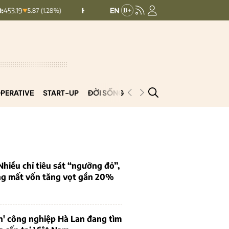
HNXINDEX:
292.64
UPCOMINDEX:
127
5.87 (1.28%)
8.56 (2.84%)
PERATIVE
START-UP
ĐỜI SỐNG
PODCAST
VNCOOP
iều chỉ tiêu sát “ngưỡng đỏ”,
ng mất vốn tăng vọt gần 20%
n' công nghiệp Hà Lan đang tìm