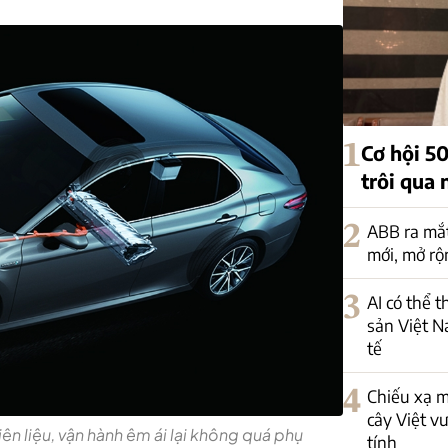
1
Cơ hội 5
trôi qua 
2
ABB ra mắt
mới, mở rộ
3
AI có thể 
sản Việt N
tế
4
Chiếu xạ m
cây Việt v
iên liệu, vận hành êm ái lại không quá phụ
tính