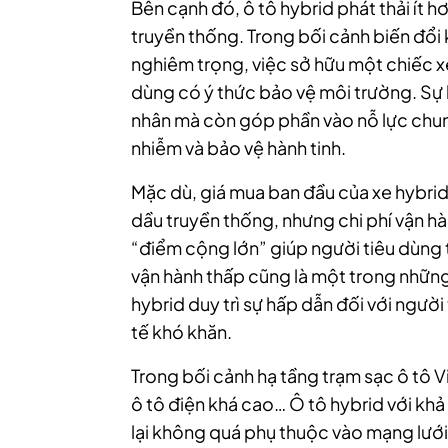
Bên cạnh đó, ô tô hybrid phát thải ít h
truyền thống. Trong bối cảnh biến đổi
nghiêm trọng, việc sở hữu một chiếc xe
dùng có ý thức bảo vệ môi trường. Sự l
nhân mà còn góp phần vào nỗ lực chun
nhiễm và bảo vệ hành tinh.
Mặc dù, giá mua ban đầu của xe hybrid
dầu truyền thống, nhưng chi phí vận hà
“điểm cộng lớn” giúp người tiêu dùng ti
vận hành thấp cũng là một trong nhữn
hybrid duy trì sự hấp dẫn đối với người 
tế khó khăn.
Trong bối cảnh hạ tầng trạm sạc ô tô 
ô tô điện khá cao… Ô tô hybrid với khả 
lại không quá phụ thuộc vào mạng lướ