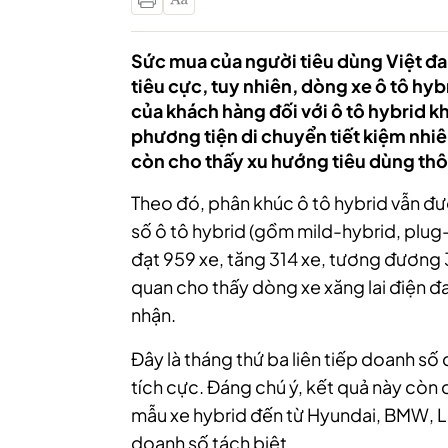
Sức mua của người tiêu dùng Việt đa
tiêu cực, tuy nhiên, dòng xe ô tô hy
của khách hàng đối với ô tô hybrid 
phương tiện di chuyển tiết kiệm nhiên
còn cho thấy xu hướng tiêu dùng thô
Theo
đ
ó, p
hân khúc ô tô hybrid vẫn đư
số ô tô hybrid (gồm mild-hybrid, plug
đạt 959 xe, tăng 314 xe, tương đương 
quan cho thấy dòng xe xăng lai điện 
nhận.
Đây là tháng thứ ba liên tiếp doanh số 
tích cực. Đáng chú ý, kết quả này còn
mẫu xe hybrid đến từ Hyundai, BMW, L
doanh số tách biệt.