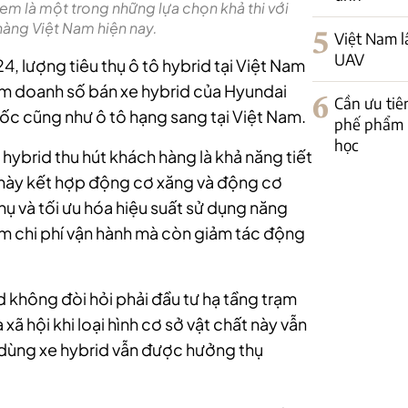
m là một trong những lựa chọn khả thi với
hàng Việt Nam hiện nay.
5
Việt Nam l
UAV
 lượng tiêu thụ ô tô hybrid tại Việt Nam
m doanh số bán xe hybrid của Hyundai
6
Cần ưu tiê
ốc cũng như ô tô hạng sang tại Việt Nam.
phế phẩm 
học
 hybrid thu hút khách hàng là khả năng tiết
e này kết hợp động cơ xăng và động cơ
hụ và tối ưu hóa hiệu suất sử dụng năng
iệm chi phí vận hành mà còn giảm tác động
 không đòi hỏi phải đầu tư hạ tầng trạm
xã hội khi loại hình cơ sở vật chất này vẫn
 dùng xe hybrid vẫn được hưởng thụ