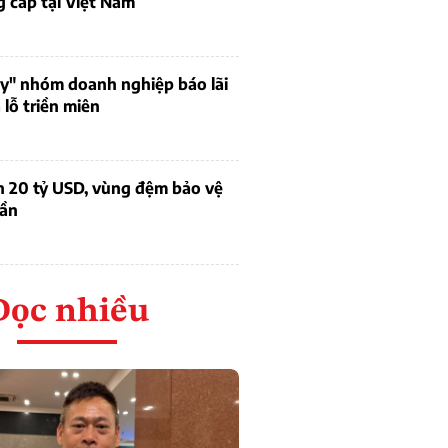
 cấp tại Việt Nam
uy" nhóm doanh nghiệp báo lãi
lỗ triền miên
n 20 tỷ USD, vùng đệm bảo vệ
dần
Đọc nhiều