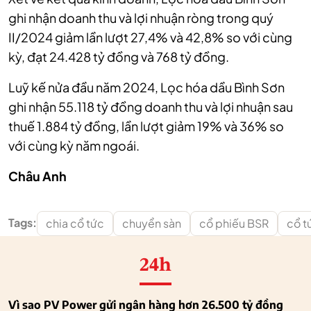
ghi nhận doanh thu và lợi nhuận ròng trong quý
II/2024 giảm lần lượt 27,4% và 42,8% so với cùng
kỳ, đạt 24.428 tỷ đồng và 768 tỷ đồng.
Luỹ kế nửa đầu năm 2024, Lọc hóa dầu Bình Sơn
ghi nhận 55.118 tỷ đồng doanh thu và lợi nhuận sau
thuế 1.884 tỷ đồng, lần lượt giảm 19% và 36% so
với cùng kỳ năm ngoái.
Châu Anh
Tags:
chia cổ tức
chuyển sàn
cổ phiếu BSR
cổ t
24h
Vì sao PV Power gửi ngân hàng hơn 26.500 tỷ đồng