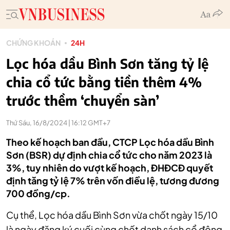
CHỨNG KHOÁN
24H
Lọc hóa dầu Bình Sơn tăng tỷ lệ
chia cổ tức bằng tiền thêm 4%
trước thềm ‘chuyển sàn’
Thứ Sáu, 16/8/2024 | 16:12 GMT+7
Theo kế hoạch ban đầu, CTCP Lọc hóa dầu Bình
Sơn (BSR) dự định chia cổ tức cho năm 2023 là
3%, tuy nhiên do vượt kế hoạch, ĐHĐCĐ quyết
định tăng tỷ lệ 7% trên vốn điều lệ, tương đương
700 đồng/cp.
Cụ thể, Lọc hóa dầu Bình Sơn vừa chốt ngày 15/10
là ngày đăng ký cuối cùng chốt danh sách cổ đông