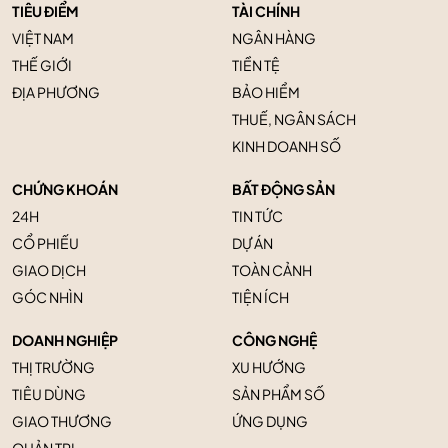
TIÊU ĐIỂM
TÀI CHÍNH
VIỆT NAM
NGÂN HÀNG
THẾ GIỚI
TIỀN TỆ
ĐỊA PHƯƠNG
BẢO HIỂM
THUẾ, NGÂN SÁCH
KINH DOANH SỐ
CHỨNG KHOÁN
BẤT ĐỘNG SẢN
24H
TIN TỨC
CỔ PHIẾU
DỰ ÁN
GIAO DỊCH
TOÀN CẢNH
GÓC NHÌN
TIỆN ÍCH
DOANH NGHIỆP
CÔNG NGHỆ
THỊ TRƯỜNG
XU HƯỚNG
TIÊU DÙNG
SẢN PHẨM SỐ
GIAO THƯƠNG
ỨNG DỤNG