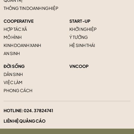
QUẢN TRỊ
THÔNG TIN DOANH NGHIỆP
COOPERATIVE
START-UP
HỢP TÁC XÃ
KHỞI NGHIỆP
MÔ HÌNH
Ý TƯỞNG
KINH DOANH XANH
HỆ SINH THÁI
AN SINH
ĐỜI SỐNG
VNCOOP
DÂN SINH
VIỆC LÀM
PHONG CÁCH
HOTLINE:
024. 37824741
LIÊN HỆ QUẢNG CÁO