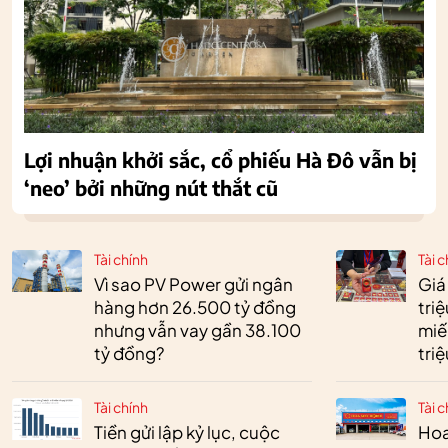
Lợi nhuận khởi sắc, cổ phiếu Hà Đô vẫn bị
‘neo’ bởi những nút thắt cũ
Tài chính
Tài c
Vì sao PV Power gửi ngân
Giá
hàng hơn 26.500 tỷ đồng
tri
nhưng vẫn vay gần 38.100
miế
tỷ đồng?
tri
Tài chính
Tài c
Tiền gửi lập kỷ lục, cuộc
Hoa 