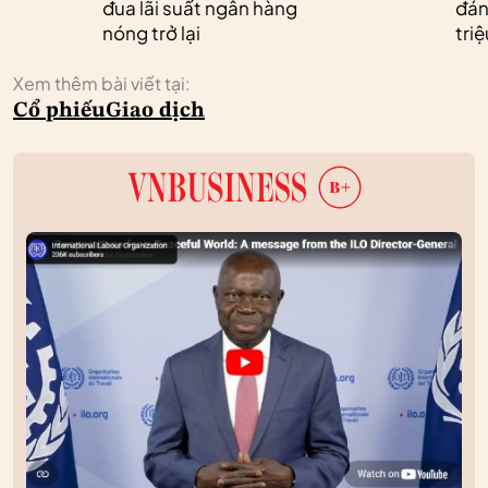
đua lãi suất ngân hàng
đán
nóng trở lại
tri
Xem thêm bài viết tại:
Cổ phiếu
Giao dịch