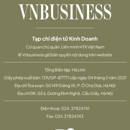
Tạp chí điện tử Kinh Doanh
Cơ quan chủ quản: Liên minh HTX Việt Nam
© Vnbusiness giữ bản quyền nội dung trên website
Tổng Biên tập: Hà Linh
Giấy phép xuất bản: 139/GP-BTTTT cấp ngày 04 tháng 3 năm 2021
Địa chỉ Tòa soạn: Số 149 Giảng Võ, P. Ô Chợ Dừa, Hà Nội
Địa chỉ ĐK: Số 6, Dương Đình Nghệ, Cầu Giấy, Hà Nội
Điện thoại:
024. 37824741
Fax:
024.37824743