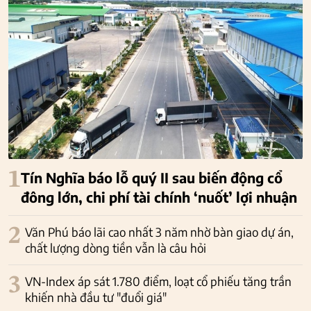
1
Tín Nghĩa báo lỗ quý II sau biến động cổ
đông lớn, chi phí tài chính ‘nuốt’ lợi nhuận
2
Văn Phú báo lãi cao nhất 3 năm nhờ bàn giao dự án,
chất lượng dòng tiền vẫn là câu hỏi
3
VN-Index áp sát 1.780 điểm, loạt cổ phiếu tăng trần
khiến nhà đầu tư "đuổi giá"