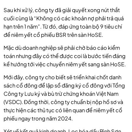
Sau khi xử lý, công ty đã giải quyết xong nút thắt
cuối cùng là “Không có các khoản nợ phải trả quá
hạn trên 1 năm”. Từ đó, đáp ứng toàn bộ 9 tiêu chí
để niêm yết cổ phiếu BSR trên sàn HoSE.
Mặc dù doanh nghiệp sẽ phải chờ báo cáo kiểm
toán nhưng đây có thể được coi là bước tiến đáng
kể hướng tới việc chuyển niêm yết sang sàn HoSE.
Mới đây, công ty cho biết sẽ triển khai chốt danh
sách cổ đông để lập sổ đăng ký cổ đông với Tổng
Công ty Lưu ký và bù trừ chứng khoán Việt Nam
(VSDC). Đồng thời, công ty chuẩn bị nộp hồ sơ và
thực hiện các thủ tục có liên quan để niêm yết cổ
phiếu ngay trong năm 2024.
Xét về kết quả kinh doanh, Lọc hóa dầu Bình Sơn