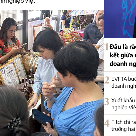
nh nghiệp Việt
1
Đâu là rà
kết giữa
doanh ng
2
EVFTA bướ
doanh nghi
3
Xuất khẩu 
nghiệp Việ
4
Fitch chỉ r
trưởng hai