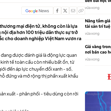
đến bài học v
vừa xong
Nâng tầm giá 
ừ thương mại điện tử, không còn là lựa
tài sản trí tuệ
 nội địa hơn 100 triệu dân thực sự trở
vừa xong
ắc cho doanh nghiệp Việt Nam vươn ra
Giá vàng tro
nơi bán cao 
ân đang được đánh giá là động lực quan
vừa xong
kinh tế toàn cầu còn nhiều bất ổn, từ
giới đến áp lực chuyển đổi xanh - số,
hỗ đứng và mở rộng thị phần xuất khẩu
sản xuất - phân phối - tiêu dùng còn rời