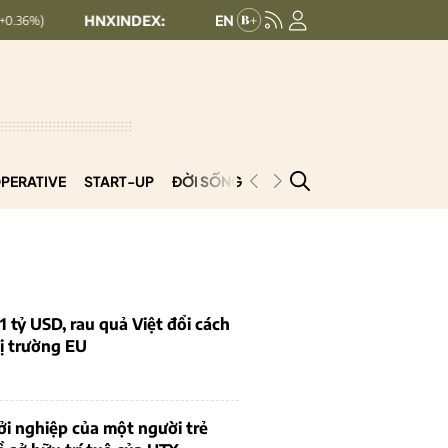
HNXINDEX:
293.44
UPCOMINDEX:
126.99
+ 0.25 (+0.09%)
PERATIVE
START-UP
ĐỜI SỐNG
PODCAST
VNCOOP
1 tỷ USD, rau quả Việt đổi cách
ị trường EU
i nghiệp của một người trẻ