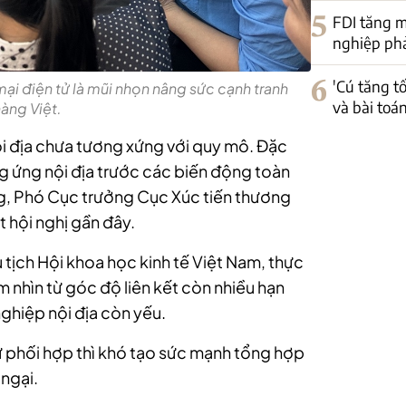
5
FDI tăng m
nghiệp phải
6
'Cú tăng t
 mại điện tử là mũi nhọn nâng sức cạnh tranh
và bài toá
àng Việt.
ội địa chưa tương xứng với quy mô. Đặc
g ứng nội địa trước các biến động toàn
g, Phó Cục trưởng Cục Xúc tiến thương
 hội nghị gần đây.
tịch Hội khoa học kinh tế Việt Nam, thực
am nhìn từ góc độ liên kết còn nhiều hạn
nghiệp nội địa còn yếu.
sự phối hợp thì khó tạo sức mạnh tổng hợp
 ngại.