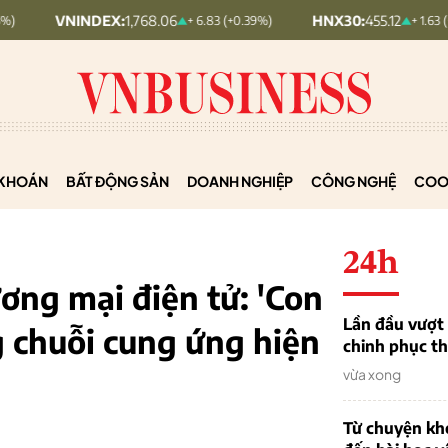
NINDEX:
1,768.06
HNX30:
455.12
+ 6.83 (+0.39%)
+ 1.63 (+0.36%)
KHOÁN
BẤT ĐỘNG SẢN
DOANH NGHIỆP
CÔNG NGHỆ
COO
24h
ương mại điện tử: 'Con
Lần đầu vượt 
 chuỗi cung ứng hiện
chinh phục th
vừa xong
Từ chuyện khở