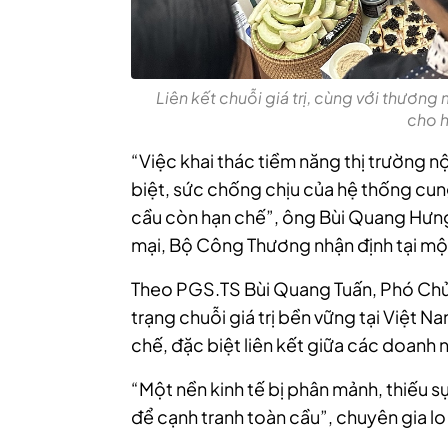
Liên kết chuỗi giá trị, cùng với thương
cho h
“Việc khai thác tiềm năng thị trường n
biệt, sức chống chịu của hệ thống cun
cầu còn hạn chế”, ông Bùi Quang Hưn
mại, Bộ Công Thương nhận định tại một
Theo PGS.TS Bùi Quang Tuấn, Phó Chủ 
trạng chuỗi giá trị bền vững tại Việt N
chế, đặc biệt liên kết giữa các doanh 
“Một nền kinh tế bị phân mảnh, thiếu 
để cạnh tranh toàn cầu”, chuyên gia lo