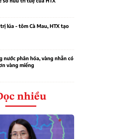
ề sở hữu trí tuệ của HTX
trị lúa - tôm Cà Mau, HTX tạo
ng nước phân hóa, vàng nhẫn có
hơn vàng miếng
Đọc nhiều