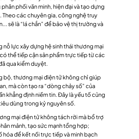
 phân phối văn minh, hiện đại và tạo dựng
. T
heo các chuyên gia, công nghệ truy
... sẽ là “lá chắn” để bảo vệ thị trường và
 nỗ lực xây dựng hệ sinh thái thương mại
 có thể tiếp cận sản phẩm trực tiếp từ các
 đã qua kiểm duyệt.
g bộ, thương mại điện tử không chỉ giúp
ian, mà còn tạo ra “dòng chảy số” của
ần khẳng định niềm tin. Đây là yếu tố củng
 tiêu dùng trong kỷ nguyên số.
thương mại điện tử không tách rời mà bổ trợ
 phân mảnh, tạo sức mạnh tổng hợp;
 hóa để kết nối trực tiếp và minh bạch