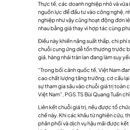
Thực tế, các doanh nghiệp nhỏ và vừa
nguồn lực để đầu tư vào công nghệ, n
nghiệp như vậy cũng hoạt động đơn lẻ,
nhau bằng giá thay vì hợp tác cùng phá
Điều này khiến năng suất thấp, chi phí 
chuỗi cung ứng dễ tổn thương trước b
giả, hàng nhái tràn lan đang làm suy yế
“Trong bối cảnh quốc tế, Việt Nam đan
cao chất lượng tăng trưởng, cơ cấu lại 
sự tham gia sâu vào chuỗi giá trị toàn 
Việt Nam”, PGS.TS Bùi Quang Tuấn chỉ 
Liên kết chuỗi giá trị, nếu được tổ ch
chế này. Khi các khâu từ nghiên cứu, thi
phân phối và dịch vụ hậu mãi được kết