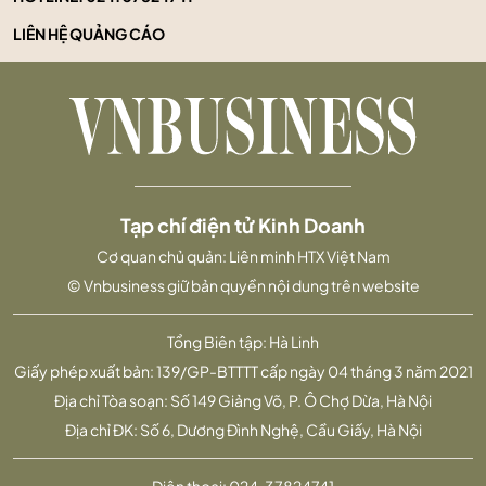
LIÊN HỆ QUẢNG CÁO
Tạp chí điện tử Kinh Doanh
Cơ quan chủ quản: Liên minh HTX Việt Nam
© Vnbusiness giữ bản quyền nội dung trên website
Tổng Biên tập: Hà Linh
Giấy phép xuất bản: 139/GP-BTTTT cấp ngày 04 tháng 3 năm 2021
Địa chỉ Tòa soạn: Số 149 Giảng Võ, P. Ô Chợ Dừa, Hà Nội
Địa chỉ ĐK: Số 6, Dương Đình Nghệ, Cầu Giấy, Hà Nội
Điện thoại:
024. 37824741