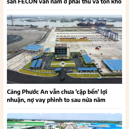
sản FECON vẫn nằm ở phải thu và tồn kho
Cảng Phước An vẫn chưa 'cập bến' lợi
nhuận, nợ vay phình to sau nửa năm