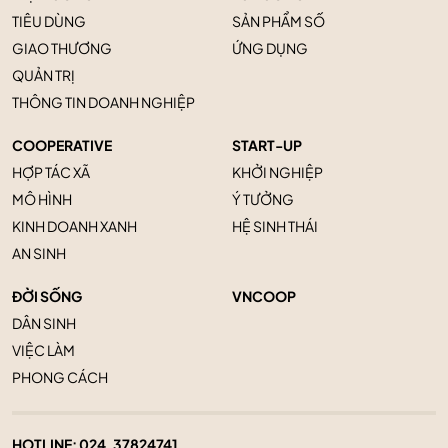
TIÊU DÙNG
SẢN PHẨM SỐ
GIAO THƯƠNG
ỨNG DỤNG
QUẢN TRỊ
THÔNG TIN DOANH NGHIỆP
COOPERATIVE
START-UP
HỢP TÁC XÃ
KHỞI NGHIỆP
MÔ HÌNH
Ý TƯỞNG
KINH DOANH XANH
HỆ SINH THÁI
AN SINH
ĐỜI SỐNG
VNCOOP
DÂN SINH
VIỆC LÀM
PHONG CÁCH
HOTLINE:
024. 37824741