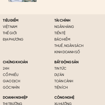
TIÊU ĐIỂM
TÀI CHÍNH
VIỆT NAM
NGÂN HÀNG
THẾ GIỚI
TIỀN TỆ
ĐỊA PHƯƠNG
BẢO HIỂM
THUẾ, NGÂN SÁCH
KINH DOANH SỐ
CHỨNG KHOÁN
BẤT ĐỘNG SẢN
24H
TIN TỨC
CỔ PHIẾU
DỰ ÁN
GIAO DỊCH
TOÀN CẢNH
GÓC NHÌN
TIỆN ÍCH
DOANH NGHIỆP
CÔNG NGHỆ
THỊ TRƯỜNG
XU HƯỚNG