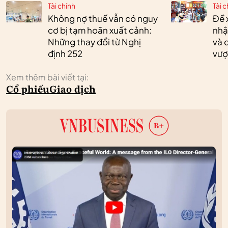
Tài chính
Tài c
Không nợ thuế vẫn có nguy
Đề 
cơ bị tạm hoãn xuất cảnh:
nhậ
Những thay đổi từ Nghị
và 
định 252
vượ
Xem thêm bài viết tại:
Cổ phiếu
Giao dịch