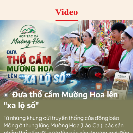
Video
Đưa thổ cẩm Mường Hoa lên
"xa lộ số"
Từ những khung cửi truyền thống của đồng bào
Mông ở thung lũng Mường Hoa (Lào Cai), các sản
phẩm thổ cẩm đã vươn lên các sàn thương mại điện