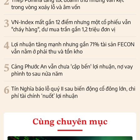
2
trong vòng xoáy lỗ và âm vốn
3
VN-Index mất gần 12 điểm nhưng một cổ phiếu vẫn
"cháy hàng", dư mua trần gần 1,2 triệu đơn vị
4
Lợi nhuận tăng mạnh nhưng gần 71% tài sản FECON
vẫn nằm ở phải thu và tồn kho
5
Cảng Phước An vẫn chưa 'cập bến' lợi nhuận, nợ vay
phình to sau nửa năm
6
Tín Nghĩa báo lỗ quý II sau biến động cổ đông lớn, chi
phí tài chính ‘nuốt’ lợi nhuận
Cùng chuyên mục