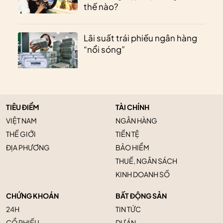
thế nào?
Lãi suất trái phiếu ngân hàng
“nổi sóng”
TIÊU ĐIỂM
TÀI CHÍNH
VIỆT NAM
NGÂN HÀNG
THẾ GIỚI
TIỀN TỆ
ĐỊA PHƯƠNG
BẢO HIỂM
THUẾ, NGÂN SÁCH
KINH DOANH SỐ
CHỨNG KHOÁN
BẤT ĐỘNG SẢN
24H
TIN TỨC
CỔ PHIẾU
DỰ ÁN