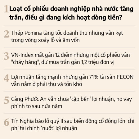
1
Loạt cổ phiếu doanh nghiệp nhà nước tăng
trần, điều gì đang kích hoạt dòng tiền?
2
Thép Pomina tăng tốc doanh thu nhưng vẫn kẹt
trong vòng xoáy lỗ và âm vốn
3
VN-Index mất gần 12 điểm nhưng một cổ phiếu vẫn
"cháy hàng", dư mua trần gần 1,2 triệu đơn vị
4
Lợi nhuận tăng mạnh nhưng gần 71% tài sản FECON
vẫn nằm ở phải thu và tồn kho
5
Cảng Phước An vẫn chưa 'cập bến' lợi nhuận, nợ vay
phình to sau nửa năm
6
Tín Nghĩa báo lỗ quý II sau biến động cổ đông lớn, chi
phí tài chính ‘nuốt’ lợi nhuận