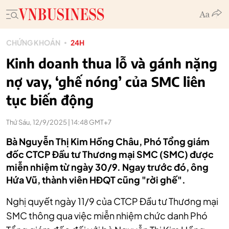
CHỨNG KHOÁN
24H
Kinh doanh thua lỗ và gánh nặng
nợ vay, ‘ghế nóng’ của SMC liên
tục biến động
Thứ Sáu, 12/9/2025 | 14:48 GMT+7
Bà Nguyễn Thị Kim Hồng Châu, Phó Tổng giám
đốc CTCP Đầu tư Thương mại SMC (SMC) được
miễn nhiệm từ ngày 30/9. Ngay trước đó, ông
Hứa Vũ, thành viên HĐQT cũng "rời ghế".
Nghị quyết ngày 11/9 của CTCP Đầu tư Thương mại
SMC thông qua việc miễn nhiệm chức danh Phó