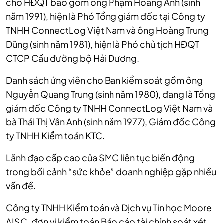
cho HĐQT bao gồm ông Phạm Hoàng Anh (sinh
năm 1991), hiện là Phó Tổng giám đốc tại Công ty
TNHH ConnectLog Việt Nam và ông Hoàng Trung
Dũng (sinh năm 1981), hiện là Phó chủ tịch HĐQT
CTCP Cầu đường bộ Hải Dương.
Danh sách ứng viên cho Ban kiểm soát gồm ông
Nguyễn Quang Trung (sinh năm 1980), đang là Tổng
giám đốc Công ty TNHH ConnectLog Việt Nam và
bà Thái Thị Vân Anh (sinh năm 1977), Giám đốc Công
ty TNHH Kiểm toán KTC.
Lãnh đạo cấp cao của SMC liên tục biến động
trong bối cảnh “sức khỏe” doanh nghiệp gặp nhiều
vấn đề.
Công ty TNHH Kiểm toán và Dịch vụ Tin học Moore
AISC, đơn vị kiểm toán Báo cáo tài chính soát xét