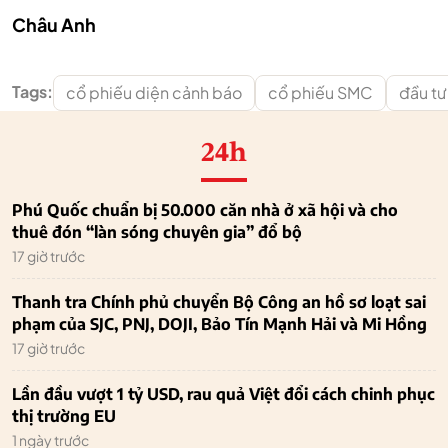
Châu Anh
Tags:
cổ phiếu diện cảnh báo
cổ phiếu SMC
đầu t
24h
Phú Quốc chuẩn bị 50.000 căn nhà ở xã hội và cho
thuê đón “làn sóng chuyên gia” đổ bộ
17 giờ trước
Thanh tra Chính phủ chuyển Bộ Công an hồ sơ loạt sai
phạm của SJC, PNJ, DOJI, Bảo Tín Mạnh Hải và Mi Hồng
17 giờ trước
Lần đầu vượt 1 tỷ USD, rau quả Việt đổi cách chinh phục
thị trường EU
1 ngày trước