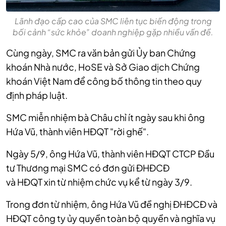
Lãnh đạo cấp cao của SMC liên tục biến động trong
bối cảnh “sức khỏe” doanh nghiệp gặp nhiều vấn đề.
Cùng ngày, SMC ra văn bản gửi Ủy ban Chứng
khoán Nhà nước, HoSE và Sở Giao dịch Chứng
khoán Việt Nam để công bố thông tin theo quy
định pháp luật.
SMC miễn nhiệm bà Châu chỉ ít ngày sau khi ông
Hứa Vũ, thành viên
HĐQT
"rời ghế".
Ngày 5/9, ông Hứa Vũ, thành viên HĐQT CTCP Đầu
tư Thương mại SMC có đơn gửi ĐHĐCĐ
và
HĐQT
xin từ nhiệm chức vụ kể từ ngày 3/9.
Trong đơn từ nhiệm, ông Hứa Vũ đề nghị ĐHĐCĐ và
HĐQT công ty ủy quyền toàn bộ quyền và nghĩa vụ