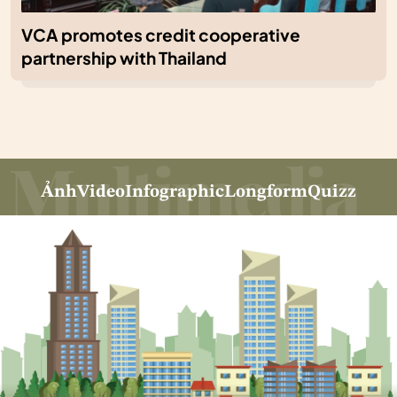
VCA promotes credit cooperative
partnership with Thailand
Ảnh
Video
Infographic
Longform
Quizz