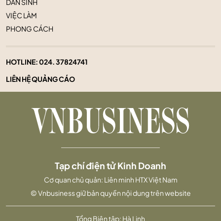
DÂN SINH
VIỆC LÀM
PHONG CÁCH
HOTLINE:
024. 37824741
LIÊN HỆ QUẢNG CÁO
Tạp chí điện tử Kinh Doanh
Cơ quan chủ quản: Liên minh HTX Việt Nam
© Vnbusiness giữ bản quyền nội dung trên website
Tổng Biên tập: Hà Linh