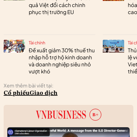
quả Việt đổi cách chinh
hóa
phục thị trường EU
cao
Tài chính
Tài c
Đề xuất giảm 30% thuế thu
Thủ
nhập hỗ trợ hộ kinh doanh
lệ 
và doanh nghiệp siêu nhỏ
Vie
vượt khó
thi
Xem thêm bài viết tại:
Cổ phiếu
Giao dịch