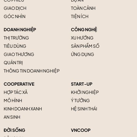
GIAO DỊCH
TOÀN CẢNH
GÓC NHÌN
TIỆN ÍCH
DOANH NGHIỆP
CÔNG NGHỆ
THỊ TRƯỜNG
XU HƯỚNG
TIÊU DÙNG
SẢN PHẨM SỐ
GIAO THƯƠNG
ỨNG DỤNG
QUẢN TRỊ
THÔNG TIN DOANH NGHIỆP
COOPERATIVE
START-UP
HỢP TÁC XÃ
KHỞI NGHIỆP
MÔ HÌNH
Ý TƯỞNG
KINH DOANH XANH
HỆ SINH THÁI
AN SINH
ĐỜI SỐNG
VNCOOP