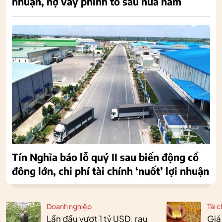
nhuận, nợ vay phình to sau nửa năm
Tín Nghĩa báo lỗ quý II sau biến động cổ
đông lớn, chi phí tài chính ‘nuốt’ lợi nhuận
Doanh nghiệp
Tài c
Lần đầu vượt 1 tỷ USD, rau
Giá