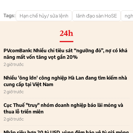
Tags:
Hạn chế hủy/ sửa lệnh
lãnh đạo sàn HoSE
ngh
24h
PVcomBank: Nhiều chỉ tiêu sát “ngưỡng đỏ”, nợ có khả
năng mất vốn tăng vọt gần 20%
2 giờ trước
Nhiều 'ông lớn' công nghiệp Hà Lan đang tìm kiếm nhà
cung cấp tại Việt Nam
2 giờ trước
Cục Thuế "truy" nhóm doanh nghiệp báo lãi mỏng và
thua lỗ triền miên
2 giờ trước
Nhập siêu hơn 20 tỷ USD, vùng đệm bảo vệ tỷ giá mỏng