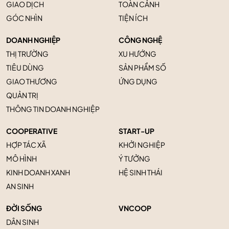
GIAO DỊCH
TOÀN CẢNH
GÓC NHÌN
TIỆN ÍCH
DOANH NGHIỆP
CÔNG NGHỆ
THỊ TRƯỜNG
XU HƯỚNG
TIÊU DÙNG
SẢN PHẨM SỐ
GIAO THƯƠNG
ỨNG DỤNG
QUẢN TRỊ
THÔNG TIN DOANH NGHIỆP
COOPERATIVE
START-UP
HỢP TÁC XÃ
KHỞI NGHIỆP
MÔ HÌNH
Ý TƯỞNG
KINH DOANH XANH
HỆ SINH THÁI
AN SINH
ĐỜI SỐNG
VNCOOP
DÂN SINH