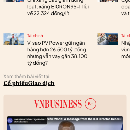
loạt, xăng E10RON95-III lùi
doa
về 22.324 đồng/lít
và 
Tài chính
Tài c
Vì sao PV Power gửi ngân
Nhậ
hàng hơn 26.500 tỷ đồng
vùn
nhưng vẫn vay gần 38.100
mỏ
tỷ đồng?
Xem thêm bài viết tại:
Cổ phiếu
Giao dịch