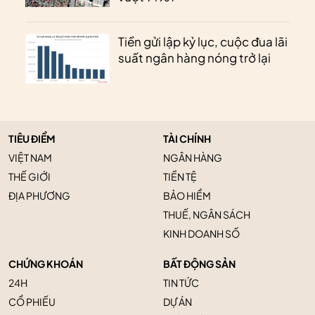
Tiền gửi lập kỷ lục, cuộc đua lãi
suất ngân hàng nóng trở lại
TIÊU ĐIỂM
TÀI CHÍNH
VIỆT NAM
NGÂN HÀNG
THẾ GIỚI
TIỀN TỆ
ĐỊA PHƯƠNG
BẢO HIỂM
THUẾ, NGÂN SÁCH
KINH DOANH SỐ
CHỨNG KHOÁN
BẤT ĐỘNG SẢN
24H
TIN TỨC
CỔ PHIẾU
DỰ ÁN