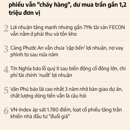
phiếu vẫn "cháy hàng", dư mua trần gần 1,2
triệu đơn vị
2
Lợi nhuận tăng mạnh nhưng gần 71% tài sản FECON
vẫn nằm ở phải thu và tồn kho
3
Cảng Phước An vẫn chưa 'cập bến' lợi nhuận, nợ vay
phình to sau nửa năm
4
Tín Nghĩa báo lỗ quý II sau biến động cổ đông lớn, chi
phí tài chính ‘nuốt’ lợi nhuận
5
Văn Phú báo lãi cao nhất 3 năm nhờ bàn giao dự án,
chất lượng dòng tiền vẫn là câu hỏi
6
VN-Index áp sát 1.780 điểm, loạt cổ phiếu tăng trần
khiến nhà đầu tư "đuổi giá"