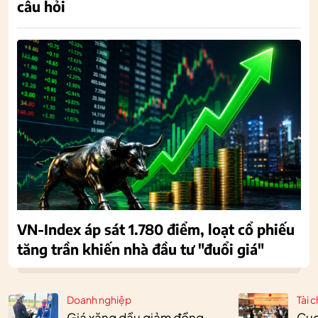
câu hỏi
VN-Index áp sát 1.780 điểm, loạt cổ phiếu
tăng trần khiến nhà đầu tư "đuổi giá"
Doanh nghiệp
Tài c
Giá xăng dầu giảm đồng
Cục