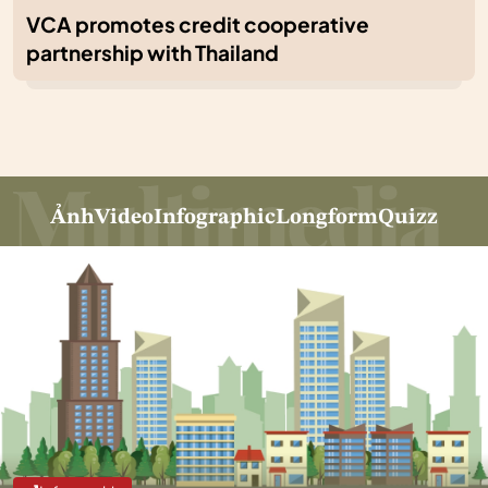
VCA promotes credit cooperative
partnership with Thailand
Ảnh
Video
Infographic
Longform
Quizz