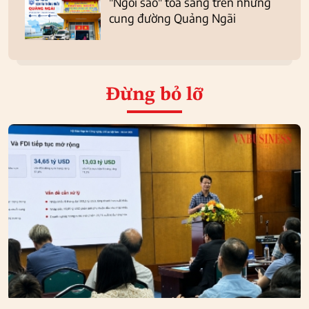
"Ngôi sao" tỏa sáng trên những
cung đường Quảng Ngãi
Đừng bỏ lỡ