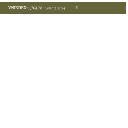
VNINDEX:
HNX30:
1,764.78
453.19
19.87 (1.11%)
5.87 (1.28%)