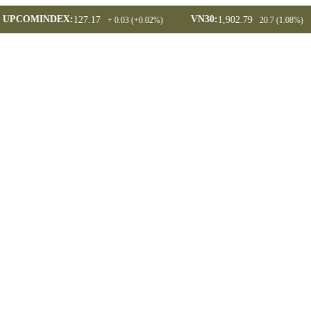
PCOMINDEX:
VN30:
127.17
1,902.79
+ 0.03 (+0.02%)
20.7 (1.08%)