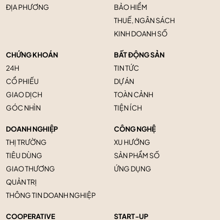
ĐỊA PHƯƠNG
BẢO HIỂM
THUẾ, NGÂN SÁCH
KINH DOANH SỐ
CHỨNG KHOÁN
BẤT ĐỘNG SẢN
24H
TIN TỨC
CỔ PHIẾU
DỰ ÁN
GIAO DỊCH
TOÀN CẢNH
GÓC NHÌN
TIỆN ÍCH
DOANH NGHIỆP
CÔNG NGHỆ
THỊ TRƯỜNG
XU HƯỚNG
TIÊU DÙNG
SẢN PHẨM SỐ
GIAO THƯƠNG
ỨNG DỤNG
QUẢN TRỊ
THÔNG TIN DOANH NGHIỆP
COOPERATIVE
START-UP