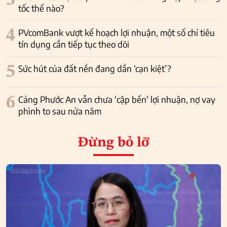
3
tốc thế nào?
4
PVcomBank vượt kế hoạch lợi nhuận, một số chỉ tiêu
tín dụng cần tiếp tục theo dõi
5
Sức hút của đất nền đang dần ‘cạn kiệt’?
6
Cảng Phước An vẫn chưa 'cập bến' lợi nhuận, nợ vay
phình to sau nửa năm
Đừng bỏ lỡ