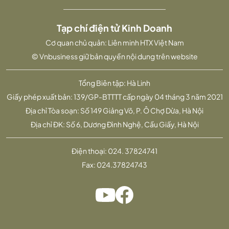
Tạp chí điện tử Kinh Doanh
Cơ quan chủ quản: Liên minh HTX Việt Nam
© Vnbusiness giữ bản quyền nội dung trên website
Tổng Biên tập: Hà Linh
Giấy phép xuất bản: 139/GP-BTTTT cấp ngày 04 tháng 3 năm 2021
Địa chỉ Tòa soạn: Số 149 Giảng Võ, P. Ô Chợ Dừa, Hà Nội
Địa chỉ ĐK: Số 6, Dương Đình Nghệ, Cầu Giấy, Hà Nội
Điện thoại:
024. 37824741
Fax:
024.37824743