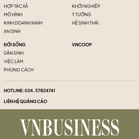
HỢP TÁC XÃ
KHỞI NGHIỆP
MÔ HÌNH
Ý TƯỞNG
KINH DOANH XANH
HỆ SINH THÁI
AN SINH
ĐỜI SỐNG
VNCOOP
DÂN SINH
VIỆC LÀM
PHONG CÁCH
HOTLINE:
024. 37824741
LIÊN HỆ QUẢNG CÁO