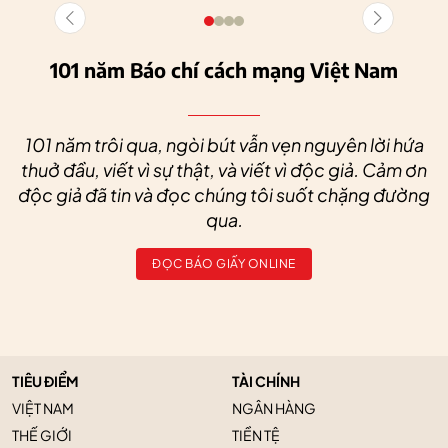
101 năm Báo chí cách mạng Việt Nam
101 năm trôi qua, ngòi bút vẫn vẹn nguyên lời hứa
thuở đầu, viết vì sự thật, và viết vì độc giả. Cảm ơn
độc giả đã tin và đọc chúng tôi suốt chặng đường
qua.
ĐỌC BÁO GIẤY ONLINE
TIÊU ĐIỂM
TÀI CHÍNH
VIỆT NAM
NGÂN HÀNG
THẾ GIỚI
TIỀN TỆ