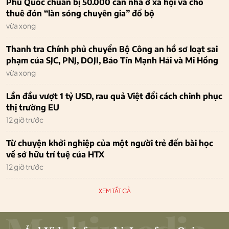
Phú Quốc chuẩn bị 50.000 căn nhà ở xã hội và cho
thuê đón “làn sóng chuyên gia” đổ bộ
vừa xong
Thanh tra Chính phủ chuyển Bộ Công an hồ sơ loạt sai
phạm của SJC, PNJ, DOJI, Bảo Tín Mạnh Hải và Mi Hồng
vừa xong
Lần đầu vượt 1 tỷ USD, rau quả Việt đổi cách chinh phục
thị trường EU
12 giờ trước
Từ chuyện khởi nghiệp của một người trẻ đến bài học
về sở hữu trí tuệ của HTX
12 giờ trước
XEM TẤT CẢ