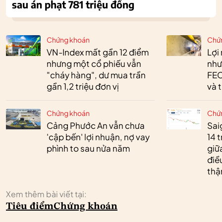
sau án phạt 781 triệu đồng
Chứng khoán
Chứ
VN-Index mất gần 12 điểm
Lợi
nhưng một cổ phiếu vẫn
như
"cháy hàng", dư mua trần
FEC
gần 1,2 triệu đơn vị
và 
Chứng khoán
Chứ
Cảng Phước An vẫn chưa
Sai
'cập bến' lợi nhuận, nợ vay
14 t
phình to sau nửa năm
giữ
điề
thậ
Xem thêm bài viết tại:
Tiêu điểm
Chứng khoán