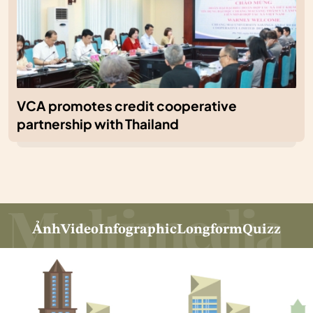
VCA promotes credit cooperative
partnership with Thailand
Ảnh
Video
Infographic
Longform
Quizz