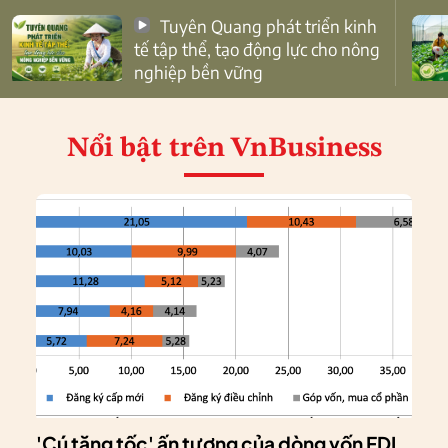
Tuyên Quang phát triển kinh
tế tập thể, tạo động lực cho nông
nghiệp bền vững
Nổi bật
trên VnBusiness
'Cú tăng tốc' ấn tượng của dòng vốn FDI