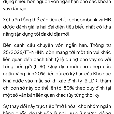
dụng nhiều hơn nguồn vốn ngắn hạn cho các khoản
vay dài hạn.
Xét trên tổng thể các tiêu chí,
Techcombank và MB
được đánh giá là hai đại diện tiêu biểu nhất có khả
năng tận dụng tối đa dư địa mới.
Bên cạnh câu chuyện vốn ngắn hạn, Thông tư
25/2026/TT-NHNN còn mang tới một tin vui khác
liên quan đến cách tính tỷ lệ dư nợ cho vay so với
tổng tiền gửi (LDR). Quy định mới cho phép các
ngân hàng tính 20% tiền gửi có kỳ hạn của Kho bạc
Nhà nước vào mẫu số khi xác định tỷ lệ LDR, thậm
chí con số này có thể lên tới 80% theo quy định tại
một số văn bản liên quan khác tùy từng thời kỳ.
Sự thay đổi này trực tiếp "mở khóa" cho nhóm ngân
hàng quốc doanh vốn là nơi lưu giữ những dòng