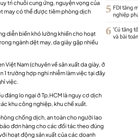
uy trì chuỗi cung ứng, nguyện vọng của
5
FDI tăng m
dệt may có thể được tiêm phòng dịch
nghiệp phải
6
'Cú tăng t
ng diễn biến khó lường khiến cho hoạt
và bài toá
rong ngành dệt may, da giày gặp nhiều
 Việt Nam (chuyên về sản xuất da giày, ở
ận 1 trường hợp nghi nhiễm làm việc tại đây
hỉ việc.
ều đáng lo ngại ở Tp.HCM là nguy cơ dịch
ác khu công nghiệp, khu chế xuất.
phòng chống dịch, an toàn cho người lao
 bảo đơn hàng cho các đối tác theo đúng
i với hoạt động sản xuất của các
doanh