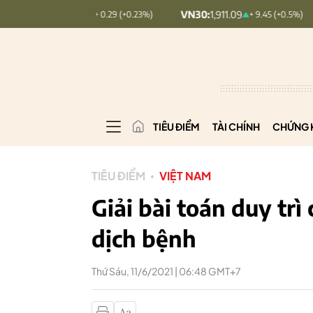
:
126.99
VN30:
1,911.09
VNINDE
+ 0.29 (+0.23%)
+ 9.45 (+0.5%)
TIÊU ĐIỂM
TÀI CHÍNH
CHỨNG 
TIÊU ĐIỂM
VIỆT NAM
Giải bài toán duy trì
dịch bệnh
Thứ Sáu, 11/6/2021 | 06:48 GMT+7