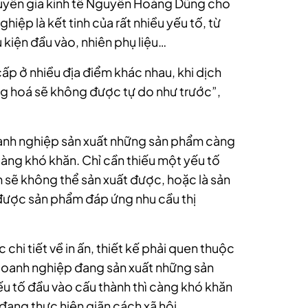
huyên gia kinh tế Nguyễn Hoàng Dũng cho
nghiệp
là kết tinh của rất nhiều yếu tố, từ
ụ kiện đầu vào, nhiên phụ liệu…
ấp ở nhiều địa điểm khác nhau, khi dịch
àng hoá sẽ không được tự do như trước”,
nh nghiệp
sản xuất những sản phẩm càng
càng khó khăn. Chỉ cần thiếu một yếu tố
m sẽ không thể sản xuất được, hoặc là sản
a được sản phẩm đáp ứng nhu cầu thị
 chi tiết về in ấn, thiết kế phải quen thuộc
oanh nghiệp
đang sản xuất những sản
u tố đầu vào cấu thành thì càng khó khăn
 đang thực hiện giãn cách xã hội.