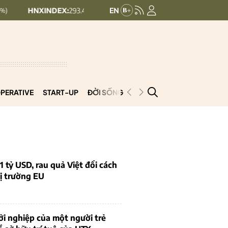
XINDEX:
293.44
UPCOMINDEX:
126.99
+ 0.25 (+0.09%)
+ 0.29 (+
PERATIVE
START-UP
ĐỜI SỐNG
PODCAST
VNCOOP
1 tỷ USD, rau quả Việt đổi cách
ị trường EU
i nghiệp của một người trẻ