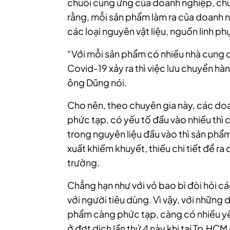
chuỗi cung ứng của
doanh nghiệp
, c
rằng, mỗi sản phẩm làm ra của
doanh 
các loại nguyên vật liệu, nguồn linh ph
“Với mỗi sản phẩm có nhiều nhà cung c
Covid-19 xảy ra thì việc lưu chuyển h
ông Dũng nói.
Cho nên, theo chuyên gia này, các
doa
phức tạp, có yếu tố đầu vào nhiều thì 
trong nguyên liệu đầu vào thì sản phẩ
xuất khiếm khuyết, thiếu chi tiết để r
trường.
Chẳng hạn như với vỏ bao bì đòi hỏi các
với người tiêu dùng. Vì vậy, với những
d
phẩm càng phức tạp, càng có nhiều yế
ở đợt dịch lần thứ 4 này khi tại Tp.HCM