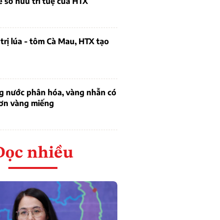
ề sở hữu trí tuệ của HTX
trị lúa - tôm Cà Mau, HTX tạo
ng nước phân hóa, vàng nhẫn có
hơn vàng miếng
Đọc nhiều