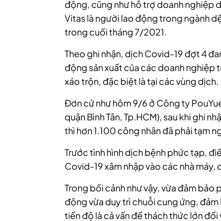
động, cũng như hỗ trợ doanh nghiệp d
Vitas là người lao động trong ngành 
trong cuối tháng 7/2021.
Theo ghi nhận, dịch Covid-19 đợt 4 đa
động sản xuất của các
doanh nghiệp
t
xáo trộn, đặc biệt là tại các vùng dịch.
Đơn cử như hôm 9/6 ở Công ty PouYuen
quận Bình Tân, Tp.HCM), sau khi ghi nh
thì hơn 1.100 công nhân đã phải tạm ng
Trước tình hình dịch bệnh phức tạp, đi
Covid-19 xâm nhập vào các nhà máy, c
Trong bối cảnh như vậy, vừa đảm bảo 
động vừa duy trì chuỗi cung ứng, đảm
tiến độ là cả vấn đề thách thức lớn đố