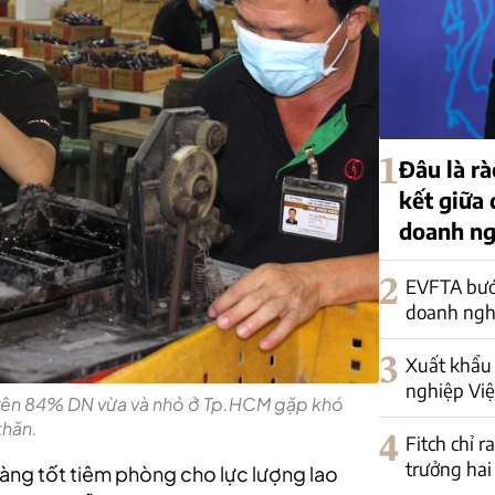
1
Đâu là rà
kết giữa
doanh ng
2
EVFTA bướ
doanh nghi
3
Xuất khẩu 
nghiệp Việ
 trên 84% DN vừa và nhỏ ở Tp.HCM gặp khó
khăn.
4
Fitch chỉ r
trưởng hai
ng tốt tiêm phòng cho lực lượng lao