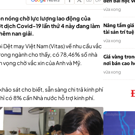
đến bài học v
vừa xong
ôn nóng chờ lực lượng lao động của
t dịch Covid-19 lần thứ 4 này đang làm
Nâng tầm giá 
tài sản trí tuệ
thêm nan giải.
vừa xong
i Dệt may Việt Nam (Vitas) về nhu cầu vắc
rong ngành cho thấy, có 78,46% số nhà
Giá vàng tro
 vọng chờ vắc xin của Anh và Mỹ.
nơi bán cao 
vừa xong
o sát cho biết, sẵn sàng chi trả kinh phí
ỉ có 8% cần Nhà nước hỗ trợ kinh phí.