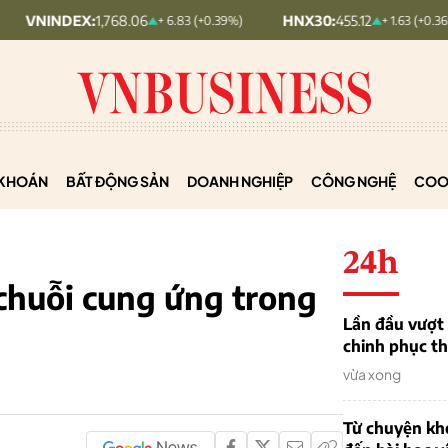
X:
1,768.06
HNX30:
455.12
HN
+ 6.83 (+0.39%)
+ 1.63 (+0.36%)
KHOÁN
BẤT ĐỘNG SẢN
DOANH NGHIỆP
CÔNG NGHỆ
COO
24h
 chuỗi cung ứng trong
Lần đầu vượt 
chinh phục th
vừa xong
Từ chuyện khở