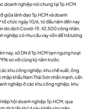
các
doanh nghiệp
nói chung tại Tp.HCM.
 gỡ giữa lãnh đạo Tp.HCM và
doanh
9 tổ chức ngày 10/6, từ đầu năm đến nay
n do dịch Covid-19, 42.500 công nhân,
h nghiệp
có nhu cầu vay vốn để trả lương
năm nay, số DN ở Tp.HCM tạm ngưng hoạt
,79% so với cùng kỳ năm trước.
 các khu công nghiệp, khu chế xuất, ông
ất nhập khẩu Nam Thái Sơn nhấn mạnh, cần
anh nghiệp
ở các khu công nghiệp, khu
 Hiệp hội
doanh nghiệp
Tp.HCM, qua
đợt dịch lần thứ 4 này khiến cho trên