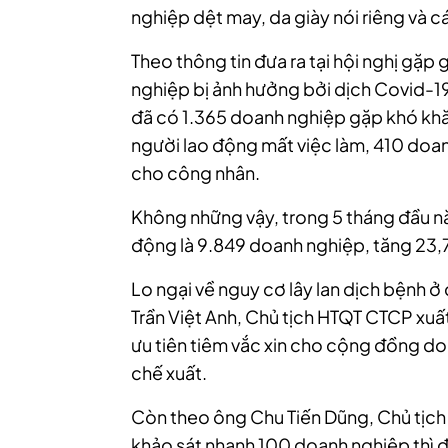
nghiệp
dệt may, da giày nói riêng và 
Theo thông tin đưa ra tại hội nghị gặp
nghiệp
bị ảnh hưởng bởi dịch Covid-1
đã có 1.365
doanh nghiệp
gặp khó khă
người lao động mất việc làm, 410
doan
cho công nhân.
Không những vậy, trong 5 tháng đầu 
động là 9.849
doanh nghiệp
, tăng 23
Lo ngại về nguy cơ lây lan dịch bệnh ở
Trần Việt Anh, Chủ tịch HTQT CTCP xu
ưu tiên tiêm vắc xin cho cộng đồng
do
chế xuất.
Còn theo ông Chu Tiến Dũng, Chủ tịch
khảo sát nhanh 100
doanh nghiệp
thì 