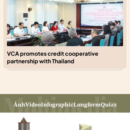
VCA promotes credit cooperative
partnership with Thailand
Ảnh
Video
Infographic
Longform
Quizz