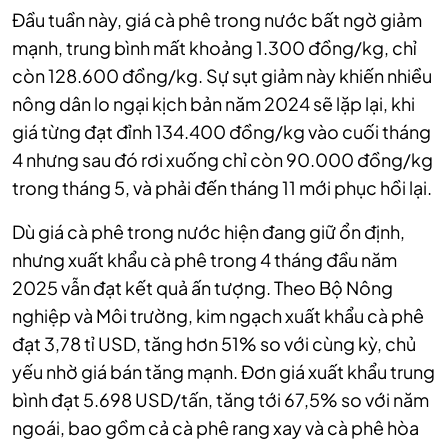
Đầu tuần này, giá cà phê trong nước bất ngờ giảm
mạnh, trung bình mất khoảng 1.300 đồng/kg, chỉ
còn 128.600 đồng/kg. Sự sụt giảm này khiến nhiều
nông dân lo ngại kịch bản năm 2024 sẽ lặp lại, khi
giá từng đạt đỉnh 134.400 đồng/kg vào cuối tháng
4 nhưng sau đó rơi xuống chỉ còn 90.000 đồng/kg
trong tháng 5, và phải đến tháng 11 mới phục hồi lại.
Dù giá cà phê trong nước hiện đang giữ ổn định,
nhưng xuất khẩu cà phê trong 4 tháng đầu năm
2025 vẫn đạt kết quả ấn tượng. Theo Bộ Nông
nghiệp và Môi trường, kim ngạch xuất khẩu cà phê
đạt 3,78 tỉ USD, tăng hơn 51% so với cùng kỳ, chủ
yếu nhờ giá bán tăng mạnh. Đơn giá xuất khẩu trung
bình đạt 5.698 USD/tấn, tăng tới 67,5% so với năm
ngoái, bao gồm cả cà phê rang xay và cà phê hòa