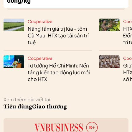
đồng/kg
Cooperative
Coo
Nâng tầm giá trị lúa - tôm
HTX
Cà Mau, HTX tạo tài sản trí
Đồn
tuệ
trí 
Cooperative
Coo
Tư tưởng Hồ Chí Minh: Nền
Giữ
tảng kiến tạo động lực mới
HTX
cho HTX
sở h
Xem thêm bài viết tại:
Tiêu dùng
Giao thương