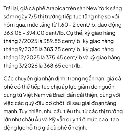
Trái lại, giá cà phê Arabica trên sàn New York sáng
sớm ngày 7/5 thị trường tiếp tục tăng nhẹ so với
hôm qua, mức tăng từ 1,60 - 2 cent/lb, dao động
363.05 - 394.00 cent/lb. Cụ thể, kỳ giao hàng
tháng 7/2025 là 389.85 cent/lb; kỳ giao hàng
tháng 9/2025 là 383.75 cent/lb; kỳ giao hàng
tháng 12/2025 là 375.45 cent/lb và kỳ giao hàng
tháng 3/2026 là 368.65 cent/lb.
Các chuyên gia nhận định, trong ngắn hạn, giá cà
phê có thể tiếp tục chịu áp lực giảm do nguồn
cung từ Việt Nam và Brazil dần cải thiện, cùng với
việc các quỹ đầu cơ chốt lời sau giai đoạn tăng
mạnh. Tuy nhiên, nhu cầu tiêu thụ từ các thị trường
lớn như châu Âu và Mỹ vẫn duy trì ở mức cao, tạo
động lực hỗ trợ giá cà phê ổn định.