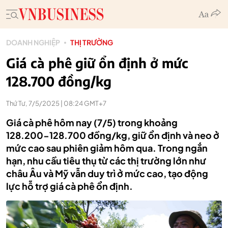
DOANH NGHIỆP
THỊ TRƯỜNG
Giá cà phê giữ ổn định ở mức
128.700 đồng/kg
Thứ Tư, 7/5/2025 | 08:24 GMT+7
Giá cà phê hôm nay (7/5) trong khoảng
128.200-128.700 đồng/kg, giữ ổn định và neo ở
mức cao sau phiên giảm hôm qua. Trong ngắn
hạn, nhu cầu tiêu thụ từ các thị trường lớn như
châu Âu và Mỹ vẫn duy trì ở mức cao, tạo động
lực hỗ trợ giá cà phê ổn định.