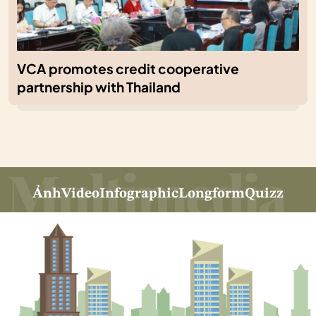
VCA promotes credit cooperative
partnership with Thailand
Ảnh
Video
Infographic
Longform
Quizz