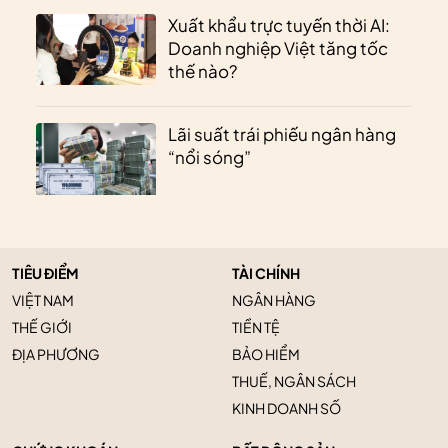
Xuất khẩu trực tuyến thời AI:
Doanh nghiệp Việt tăng tốc
thế nào?
Lãi suất trái phiếu ngân hàng
“nổi sóng”
TIÊU ĐIỂM
TÀI CHÍNH
VIỆT NAM
NGÂN HÀNG
THẾ GIỚI
TIỀN TỆ
ĐỊA PHƯƠNG
BẢO HIỂM
THUẾ, NGÂN SÁCH
KINH DOANH SỐ