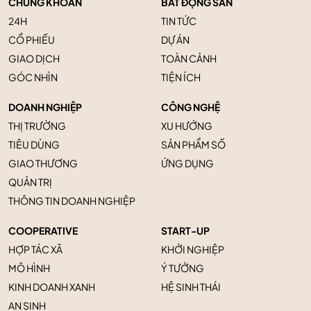
CHỨNG KHOÁN
BẤT ĐỘNG SẢN
24H
TIN TỨC
CỔ PHIẾU
DỰ ÁN
GIAO DỊCH
TOÀN CẢNH
GÓC NHÌN
TIỆN ÍCH
DOANH NGHIỆP
CÔNG NGHỆ
THỊ TRƯỜNG
XU HƯỚNG
TIÊU DÙNG
SẢN PHẨM SỐ
GIAO THƯƠNG
ỨNG DỤNG
QUẢN TRỊ
THÔNG TIN DOANH NGHIỆP
COOPERATIVE
START-UP
HỢP TÁC XÃ
KHỞI NGHIỆP
MÔ HÌNH
Ý TƯỞNG
KINH DOANH XANH
HỆ SINH THÁI
AN SINH