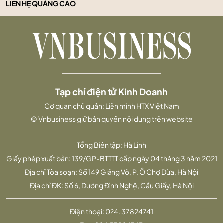
LIÊN HỆ QUẢNG CÁO
Tạp chí điện tử Kinh Doanh
Cơ quan chủ quản: Liên minh HTX Việt Nam
© Vnbusiness giữ bản quyền nội dung trên website
Tổng Biên tập: Hà Linh
Giấy phép xuất bản: 139/GP-BTTTT cấp ngày 04 tháng 3 năm 2021
Địa chỉ Tòa soạn: Số 149 Giảng Võ, P. Ô Chợ Dừa, Hà Nội
Địa chỉ ĐK: Số 6, Dương Đình Nghệ, Cầu Giấy, Hà Nội
Điện thoại:
024. 37824741