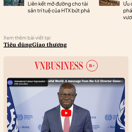
Liên kết mở đường cho tài
Ưu 
sản trí tuệ của HTX bứt phá
phá
vươ
Xem thêm bài viết tại:
Tiêu dùng
Giao thương