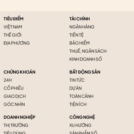
TIÊU ĐIỂM
TÀI CHÍNH
VIỆT NAM
NGÂN HÀNG
THẾ GIỚI
TIỀN TỆ
ĐỊA PHƯƠNG
BẢO HIỂM
THUẾ, NGÂN SÁCH
KINH DOANH SỐ
CHỨNG KHOÁN
BẤT ĐỘNG SẢN
24H
TIN TỨC
CỔ PHIẾU
DỰ ÁN
GIAO DỊCH
TOÀN CẢNH
GÓC NHÌN
TIỆN ÍCH
DOANH NGHIỆP
CÔNG NGHỆ
THỊ TRƯỜNG
XU HƯỚNG
TIÊU DÙNG
SẢN PHẨM SỐ