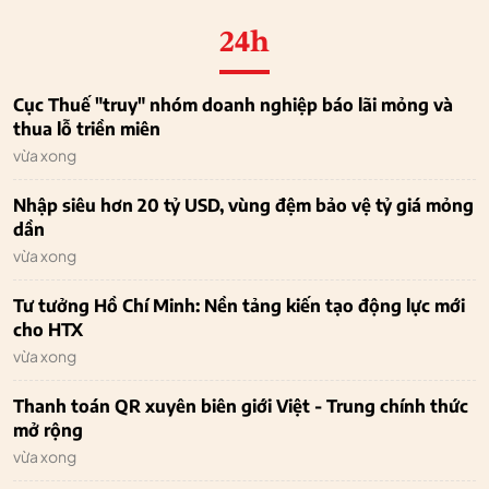
24h
Cục Thuế "truy" nhóm doanh nghiệp báo lãi mỏng và
thua lỗ triền miên
vừa xong
Nhập siêu hơn 20 tỷ USD, vùng đệm bảo vệ tỷ giá mỏng
dần
vừa xong
Tư tưởng Hồ Chí Minh: Nền tảng kiến tạo động lực mới
cho HTX
vừa xong
Thanh toán QR xuyên biên giới Việt - Trung chính thức
mở rộng
vừa xong