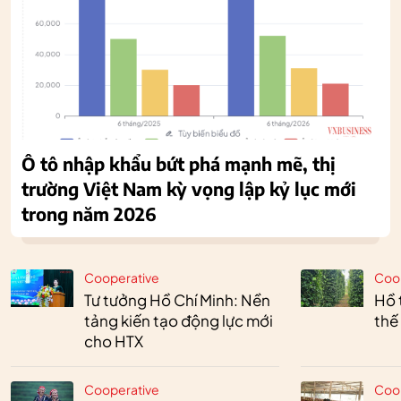
Ô tô nhập khẩu bứt phá mạnh mẽ, thị
trường Việt Nam kỳ vọng lập kỷ lục mới
trong năm 2026
Cooperative
Coo
Tư tưởng Hồ Chí Minh: Nền
Hồ 
tảng kiến tạo động lực mới
thế
cho HTX
Cooperative
Coo