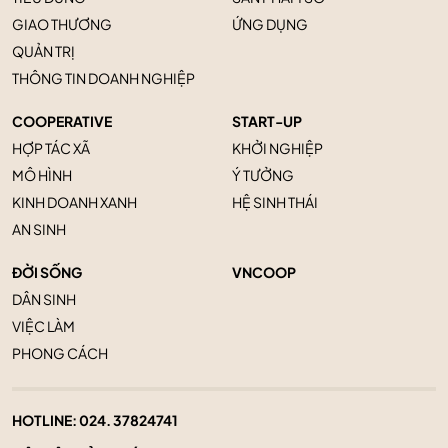
GIAO THƯƠNG
ỨNG DỤNG
QUẢN TRỊ
THÔNG TIN DOANH NGHIỆP
COOPERATIVE
START-UP
HỢP TÁC XÃ
KHỞI NGHIỆP
MÔ HÌNH
Ý TƯỞNG
KINH DOANH XANH
HỆ SINH THÁI
AN SINH
ĐỜI SỐNG
VNCOOP
DÂN SINH
VIỆC LÀM
PHONG CÁCH
HOTLINE:
024. 37824741