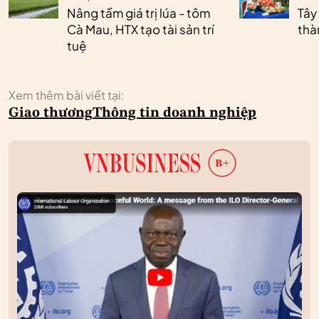
Nâng tầm giá trị lúa - tôm
Tây
Cà Mau, HTX tạo tài sản trí
thà
tuệ
Xem thêm bài viết tại:
Giao thương
Thông tin doanh nghiệp