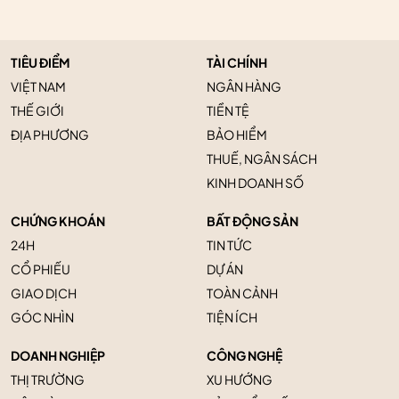
TIÊU ĐIỂM
TÀI CHÍNH
VIỆT NAM
NGÂN HÀNG
THẾ GIỚI
TIỀN TỆ
ĐỊA PHƯƠNG
BẢO HIỂM
THUẾ, NGÂN SÁCH
KINH DOANH SỐ
CHỨNG KHOÁN
BẤT ĐỘNG SẢN
24H
TIN TỨC
CỔ PHIẾU
DỰ ÁN
GIAO DỊCH
TOÀN CẢNH
GÓC NHÌN
TIỆN ÍCH
DOANH NGHIỆP
CÔNG NGHỆ
THỊ TRƯỜNG
XU HƯỚNG