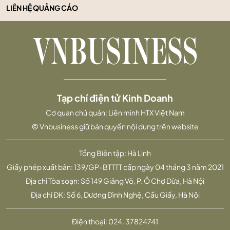
LIÊN HỆ QUẢNG CÁO
Tạp chí điện tử Kinh Doanh
Cơ quan chủ quản: Liên minh HTX Việt Nam
© Vnbusiness giữ bản quyền nội dung trên website
Tổng Biên tập: Hà Linh
Giấy phép xuất bản: 139/GP-BTTTT cấp ngày 04 tháng 3 năm 2021
Địa chỉ Tòa soạn: Số 149 Giảng Võ, P. Ô Chợ Dừa, Hà Nội
Địa chỉ ĐK: Số 6, Dương Đình Nghệ, Cầu Giấy, Hà Nội
Điện thoại:
024. 37824741