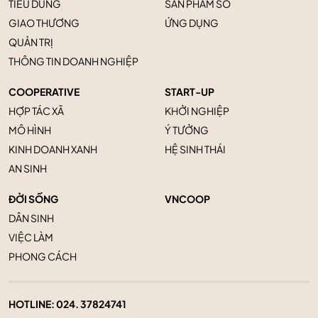
TIÊU DÙNG
SẢN PHẨM SỐ
GIAO THƯƠNG
ỨNG DỤNG
QUẢN TRỊ
THÔNG TIN DOANH NGHIỆP
COOPERATIVE
START-UP
HỢP TÁC XÃ
KHỞI NGHIỆP
MÔ HÌNH
Ý TƯỞNG
KINH DOANH XANH
HỆ SINH THÁI
AN SINH
ĐỜI SỐNG
VNCOOP
DÂN SINH
VIỆC LÀM
PHONG CÁCH
HOTLINE:
024. 37824741