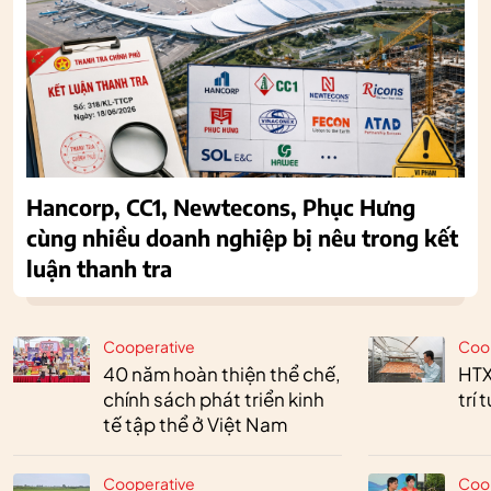
Hancorp, CC1, Newtecons, Phục Hưng
cùng nhiều doanh nghiệp bị nêu trong kết
luận thanh tra
Cooperative
Coo
40 năm hoàn thiện thể chế,
HTX
chính sách phát triển kinh
trí 
tế tập thể ở Việt Nam
Cooperative
Coo