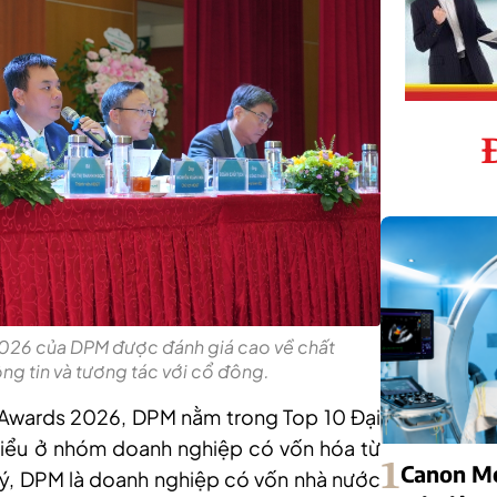
2026 của DPM được đánh giá cao về chất
ông tin và tương tác với cổ đông.
Awards 2026, DPM nằm trong Top 10 Đại
biểu ở nhóm doanh nghiệp có vốn hóa từ
1
Canon Me
ý, DPM là doanh nghiệp có vốn nhà nước