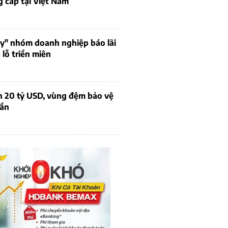
 cấp tại Việt Nam
uy" nhóm doanh nghiệp báo lãi
lỗ triền miên
n 20 tỷ USD, vùng đệm bảo vệ
dần