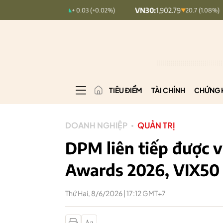
X:
127.17
VN30:
1,902.79
VNINDE
+ 0.03 (+0.02%)
20.7 (1.08%)
TIÊU ĐIỂM
TÀI CHÍNH
CHỨNG 
DOANH NGHIỆP
QUẢN TRỊ
DPM liên tiếp được 
Awards 2026, VIX50
Thứ Hai, 8/6/2026 | 17:12 GMT+7