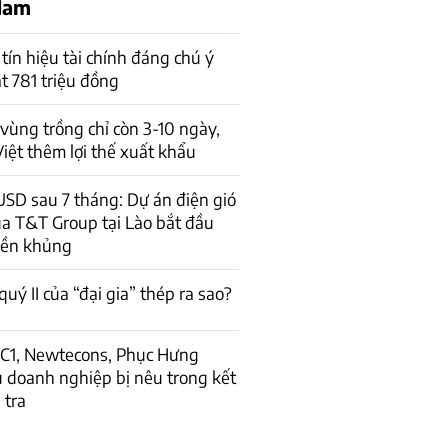
 Nam
 tín hiệu tài chính đáng chú ý
t 781 triệu đồng
vùng trồng chỉ còn 3-10 ngày,
iệt thêm lợi thế xuất khẩu
 USD sau 7 tháng: Dự án điện gió
ủa T&T Group tại Lào bắt đầu
iền khủng
uý II của “đại gia” thép ra sao?
CC1, Newtecons, Phục Hưng
 doanh nghiệp bị nêu trong kết
 tra