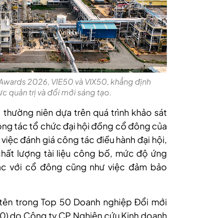
 Awards 2026, VIE50 và VIX50, khẳng định
c quản trị và đổi mới sáng tạo.
thường niên dựa trên quá trình khảo sát
công tác tổ chức đại hội đồng cổ đông của
việc đánh giá công tác điều hành đại hội,
ất lượng tài liệu công bố, mức độ ứng
ác với cổ đông cũng như việc đảm bảo
tên trong Top 50 Doanh nghiệp Đổi mới
50) do Công ty CP Nghiên cứu Kinh doanh