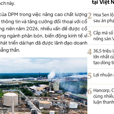
tại Việt
ách này.
của DPM trong việc nâng cao chất lượng
2
Hoa Sen lộ
sau án phạ
 thông tin và tăng cường đối thoại với cổ
ng niên năm 2026, nhiều vấn đề được cổ
3
Cấp mã số 
ng ngành phân bón, biến động kinh tế vĩ
nông sản V
phát triển dài hạn đã được lãnh đạo doanh
hẳng thắn.
4
36,5 triệu
lớn nhất c
tạo dòng t
5
Lợi nhuận q
6
Hancorp, 
cùng nhiều
luận thanh