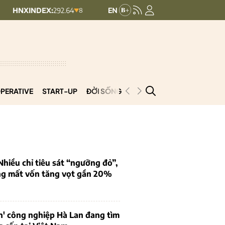
X:
292.64
UPCOMINDEX:
127.17
8.56 (2.84%)
+ 0.03 (+0.02%)
PERATIVE
START-UP
ĐỜI SỐNG
PODCAST
VNCOOP
iều chỉ tiêu sát “ngưỡng đỏ”,
ng mất vốn tăng vọt gần 20%
n' công nghiệp Hà Lan đang tìm