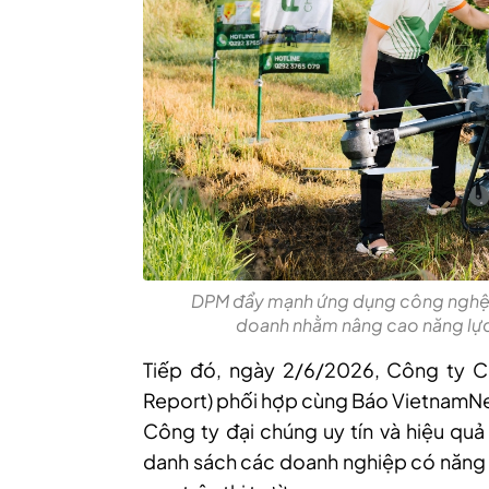
DPM đẩy mạnh ứng dụng công nghệ và
doanh nhằm nâng cao năng lực c
Tiếp đó, ngày 2/6/2026, Công ty C
Report) phối hợp cùng Báo VietnamNe
Công ty đại chúng uy tín và hiệu qu
danh sách các doanh nghiệp có năng lự