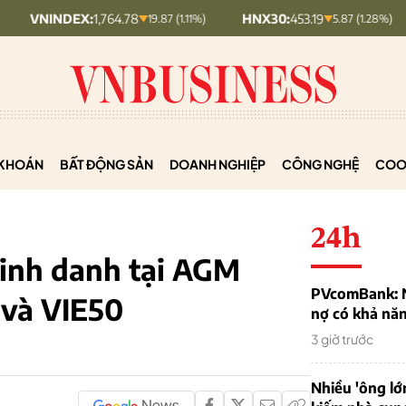
X:
1,764.78
HNX30:
453.19
HNXINDE
19.87 (1.11%)
5.87 (1.28%)
KHOÁN
BẤT ĐỘNG SẢN
DOANH NGHIỆP
CÔNG NGHỆ
COO
24h
vinh danh tại AGM
PVcomBank: Nh
 và VIE50
nợ có khả nă
3 giờ trước
Nhiều 'ông lớ