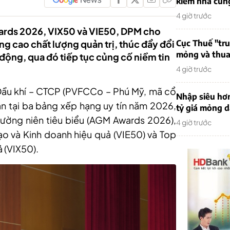
kiếm nhà cung
4 giờ trước
wards 2026, VIX50 và VIE50, DPM cho
ng cao chất lượng quản trị, thúc đẩy đổi
Cục Thuế "tr
mỏng và thua 
 động, qua đó tiếp tục củng cố niềm tin
4 giờ trước
Dầu khí – CTCP (PVFCCo – Phú Mỹ, mã cổ
Nhập siêu hơ
ận tại ba bảng xếp hạng uy tín năm 2026,
tỷ giá mỏng 
ường niên tiêu biểu (AGM Awards 2026),
4 giờ trước
o và Kinh doanh hiệu quả (VIE50) và Top
ả (VIX50).