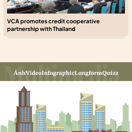
VCA promotes credit cooperative
partnership with Thailand
Ảnh
Video
Infographic
Longform
Quizz