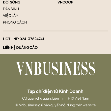
ĐỜI SỐNG
VNCOOP
DÂN SINH
VIỆC LÀM
PHONG CÁCH
HOTLINE:
024. 37824741
LIÊN HỆ QUẢNG CÁO
Tạp chí điện tử Kinh Doanh
Cơ quan chủ quản: Liên minh HTX Việt Nam
© Vnbusiness giữ bản quyền nội dung trên website