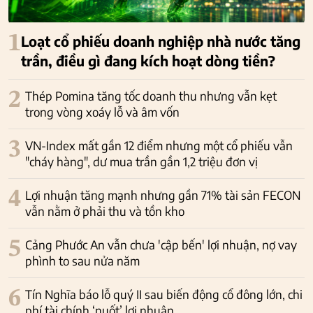
1
Loạt cổ phiếu doanh nghiệp nhà nước tăng
trần, điều gì đang kích hoạt dòng tiền?
2
Thép Pomina tăng tốc doanh thu nhưng vẫn kẹt
trong vòng xoáy lỗ và âm vốn
3
VN-Index mất gần 12 điểm nhưng một cổ phiếu vẫn
"cháy hàng", dư mua trần gần 1,2 triệu đơn vị
4
Lợi nhuận tăng mạnh nhưng gần 71% tài sản FECON
vẫn nằm ở phải thu và tồn kho
5
Cảng Phước An vẫn chưa 'cập bến' lợi nhuận, nợ vay
phình to sau nửa năm
6
Tín Nghĩa báo lỗ quý II sau biến động cổ đông lớn, chi
phí tài chính ‘nuốt’ lợi nhuận