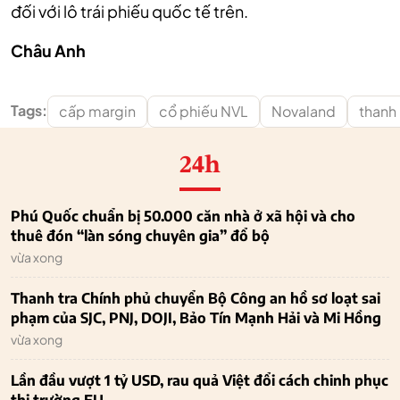
đối với lô trái phiếu quốc tế trên.
Châu Anh
Tags:
cấp margin
cổ phiếu NVL
Novaland
thanh
24h
Phú Quốc chuẩn bị 50.000 căn nhà ở xã hội và cho
thuê đón “làn sóng chuyên gia” đổ bộ
vừa xong
Thanh tra Chính phủ chuyển Bộ Công an hồ sơ loạt sai
phạm của SJC, PNJ, DOJI, Bảo Tín Mạnh Hải và Mi Hồng
vừa xong
Lần đầu vượt 1 tỷ USD, rau quả Việt đổi cách chinh phục