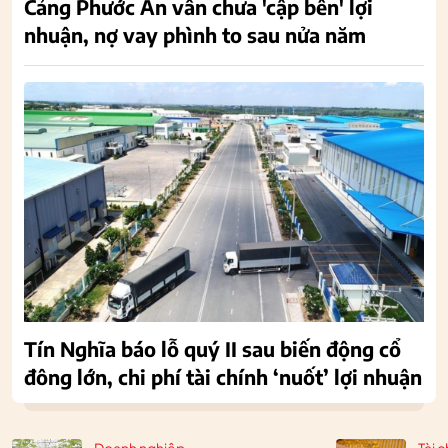
Cảng Phước An vẫn chưa 'cập bến' lợi
nhuận, nợ vay phình to sau nửa năm
Tín Nghĩa báo lỗ quý II sau biến động cổ
đông lớn, chi phí tài chính ‘nuốt’ lợi nhuận
Doanh nghiệp
Tài c