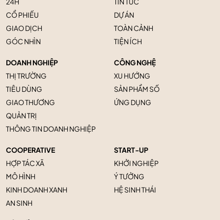
24H
TIN TỨC
CỔ PHIẾU
DỰ ÁN
GIAO DỊCH
TOÀN CẢNH
GÓC NHÌN
TIỆN ÍCH
DOANH NGHIỆP
CÔNG NGHỆ
THỊ TRƯỜNG
XU HƯỚNG
TIÊU DÙNG
SẢN PHẨM SỐ
GIAO THƯƠNG
ỨNG DỤNG
QUẢN TRỊ
THÔNG TIN DOANH NGHIỆP
COOPERATIVE
START-UP
HỢP TÁC XÃ
KHỞI NGHIỆP
MÔ HÌNH
Ý TƯỞNG
KINH DOANH XANH
HỆ SINH THÁI
AN SINH