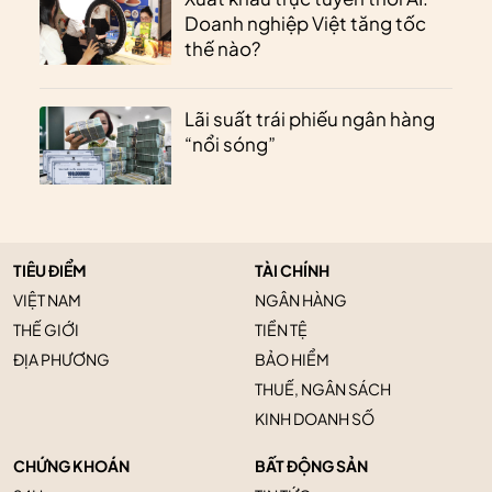
Doanh nghiệp Việt tăng tốc
thế nào?
Lãi suất trái phiếu ngân hàng
“nổi sóng”
TIÊU ĐIỂM
TÀI CHÍNH
VIỆT NAM
NGÂN HÀNG
THẾ GIỚI
TIỀN TỆ
ĐỊA PHƯƠNG
BẢO HIỂM
THUẾ, NGÂN SÁCH
KINH DOANH SỐ
CHỨNG KHOÁN
BẤT ĐỘNG SẢN