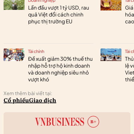
Lần đầu vượt 1 tỷ USD, rau
Giá
quả Việt đổi cách chinh
hóa
phục thị trường EU
cao
Tài chính
Tài c
Đề xuất giảm 30% thuế thu
Thủ
nhập hỗ trợ hộ kinh doanh
lệ 
và doanh nghiệp siêu nhỏ
Vie
vượt khó
thi
Xem thêm bài viết tại:
Cổ phiếu
Giao dịch