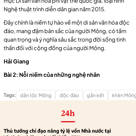
mục Di sản văn hóa phi vật thể quốc gia, loại hình
Nghệ thuật trình diễn dân gian năm 2015.
Đây chính là niềm tự hào về một di sản văn hóa độc
đáo, mang đậm bản sắc của người Mông, có tầm
quan trọng và ý nghĩa sâu sắc trong đời sống tinh
thần đối với cộng đồng của người Mông.
Hải Giang
Bài 2: Nỗi niềm của những nghệ nhân
Tags:
dân tộc Mông
độc đáo
gắn kết
khèn Môn
24h
Thủ tướng chỉ đạo nâng tỷ lệ vốn Nhà nước tại