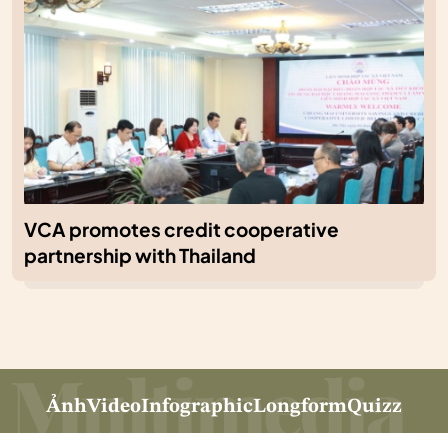
VCA promotes credit cooperative
partnership with Thailand
Ảnh
Video
Infographic
Longform
Quizz