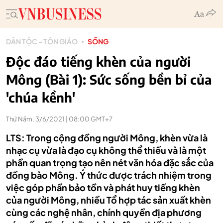
DÂN TỘC - TÔN GIÁO
SỐNG
Độc đáo tiếng khèn của người
Mông (Bài 1): Sức sống bền bỉ của
'chúa kềnh'
Thứ Năm, 3/6/2021 | 08:00 GMT+7
LTS: Trong cộng đồng người Mông, khèn vừa là
nhạc cụ vừa là đạo cụ không thể thiếu và là một
phần quan trọng tạo nên nét văn hóa đặc sắc của
đồng bào Mông. Ý thức được trách nhiệm trong
việc góp phần bảo tồn và phát huy tiếng khèn
của người Mông, nhiều Tổ hợp tác sản xuất khèn
cùng các nghệ nhân, chính quyền địa phương