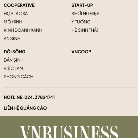
COOPERATIVE
START-UP
HỢP TÁC XÃ
KHỞI NGHIỆP
MÔ HÌNH
Ý TƯỞNG
KINH DOANH XANH
HỆ SINH THÁI
AN SINH
ĐỜI SỐNG
VNCOOP
DÂN SINH
VIỆC LÀM
PHONG CÁCH
HOTLINE:
024. 37824741
LIÊN HỆ QUẢNG CÁO