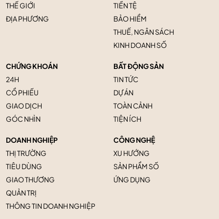
THẾ GIỚI
TIỀN TỆ
ĐỊA PHƯƠNG
BẢO HIỂM
THUẾ, NGÂN SÁCH
KINH DOANH SỐ
CHỨNG KHOÁN
BẤT ĐỘNG SẢN
24H
TIN TỨC
CỔ PHIẾU
DỰ ÁN
GIAO DỊCH
TOÀN CẢNH
GÓC NHÌN
TIỆN ÍCH
DOANH NGHIỆP
CÔNG NGHỆ
THỊ TRƯỜNG
XU HƯỚNG
TIÊU DÙNG
SẢN PHẨM SỐ
GIAO THƯƠNG
ỨNG DỤNG
QUẢN TRỊ
THÔNG TIN DOANH NGHIỆP