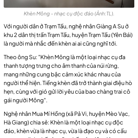
Khèn Mông - nhạc cụ độc đáo (Ảnh:TL).
Với người dân ở Trạm Tấu, nghệ nhân Giàng A Su ở
khu 2 dân thị trấn Trạm Tấu, huyện Trạm Tấu (Yên Bái)
là người mà nhắc đến khèn ai ai cũng nghĩ tới.
Theo ông Su: "Khèn Mông là một loại nhạc cụ đa
thanh tượng trưng cho âm thanh của núi rừng,
mang những cung bậc cảm xúc khác nhau của
người thể hiện. Tiếng khèn đã trở thành giai điệu hò
hẹn, cùng với gió gửi lời yêu của bao chàng trai cô
gái người Mông".
Nghệ nhân Mua Mí Hồng (xã Pả Vi, huyện Mèo Vạc,
Hà Giang) chia sẻ: Khèn là một loại nhạc cụ độc
đáo, khèn vừa là nhạc cụ, vừa là đạo cụ và có cấu