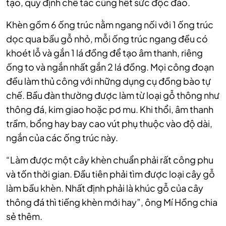
tạo, quy định chế tác cũng hết sức độc đáo.
Khèn gồm 6 ống trúc nằm ngang nối với 1 ống trúc
dọc qua bầu gỗ nhỏ, mỗi ống trúc ngang đều có
khoét lỗ và gắn 1 lá đồng để tạo âm thanh, riêng
ống to và ngắn nhất gắn 2 lá đồng. Mọi công đoạn
đều làm thủ công với những dụng cụ đồng bào tự
chế. Bầu đàn thường được làm từ loại gỗ thông như
thông đá, kim giao hoặc pơ mu. Khi thổi, âm thanh
trầm, bổng hay bay cao vút phụ thuộc vào độ dài,
ngắn của các ống trúc này.
“Làm được một cây khèn chuẩn phải rất công phu
và tốn thời gian. Đầu tiên phải tìm được loại cây gỗ
làm bầu khèn. Nhất định phải là khúc gỗ của cây
thông đá thì tiếng khèn mới hay”, ông Mí Hồng chia
sẻ thêm.