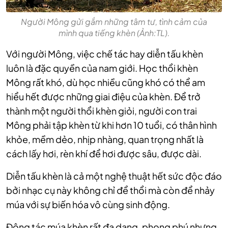
Người Mông gửi gắm những tâm tư, tình cảm của
mình qua tiếng khèn (Ảnh:TL).
Với người Mông, việc chế tác hay diễn tấu khèn
luôn là đặc quyền của nam giới. Học thổi khèn
Mông rất khó, dù học nhiều cũng khó có thể am
hiểu hết được những giai điệu của khèn. Để trở
thành một người thổi khèn giỏi, người con trai
Mông phải tập khèn từ khi hơn 10 tuổi, có thân hình
khỏe, mềm dẻo, nhịp nhàng, quan trọng nhất là
cách lấy hơi, rèn khí để hơi được sâu, được dài.
Diễn tấu khèn là cả một nghệ thuật hết sức độc đáo
bởi nhạc cụ này không chỉ để thổi mà còn để nhảy
múa với sự biến hóa vô cùng sinh động.
Động tác múa khèn rất đa dạng, phong phú nhưng