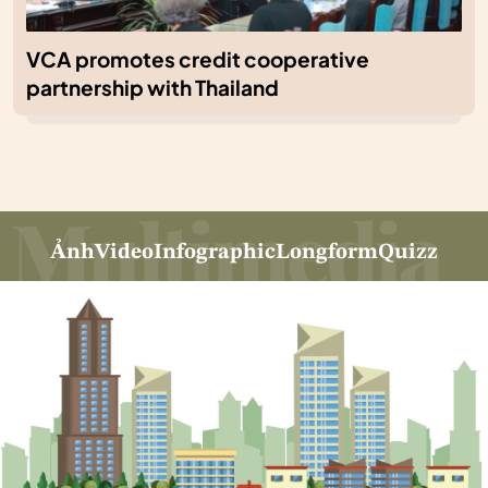
VCA promotes credit cooperative
partnership with Thailand
Ảnh
Video
Infographic
Longform
Quizz