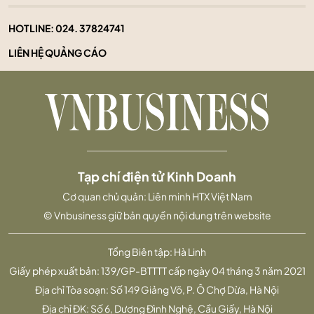
HOTLINE:
024. 37824741
LIÊN HỆ QUẢNG CÁO
Tạp chí điện tử Kinh Doanh
Cơ quan chủ quản: Liên minh HTX Việt Nam
© Vnbusiness giữ bản quyền nội dung trên website
Tổng Biên tập: Hà Linh
Giấy phép xuất bản: 139/GP-BTTTT cấp ngày 04 tháng 3 năm 2021
Địa chỉ Tòa soạn: Số 149 Giảng Võ, P. Ô Chợ Dừa, Hà Nội
Địa chỉ ĐK: Số 6, Dương Đình Nghệ, Cầu Giấy, Hà Nội