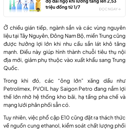
độ đãi ngộ khi lương tăng lên 2,53
triệu đồng từ 1/7
ĐỌC NGAY
Ở chiều gián tiếp, ngành sắn và các vùng nguyên
liệu tại Tây Nguyên, Đông Nam Bộ, miền Trung cũng
được hưởng lợi lớn khi nhu cầu sắn lát khô tăng
mạnh. Điều này giúp hình thành chuỗi tiêu thụ nội
địa mới, giảm phụ thuộc vào xuất khẩu sang Trung
Quốc.
Trong khi đó, các “ông lớn” xăng dầu như
Petrolimex, PVOIL hay Saigon Petro đang nắm lợi
thế lớn nhờ hệ thống kho bãi, hạ tầng pha chế và
mạng lưới phân phối sẵn có.
Tuy nhiên, việc phổ cập E10 cũng đặt ra thách thức
về nguồn cung ethanol, kiểm soát chất lượng phối