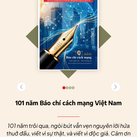
101 năm Báo chí cách mạng Việt Nam
101 năm trôi qua, ngòi bút vẫn vẹn nguyên lời hứa
thuở đầu, viết vì sự thật, và viết vì độc giả. Cảm ơn