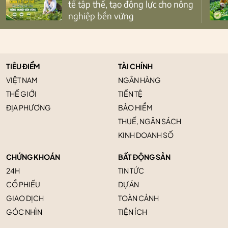
tế tập thể, tạo động lực cho nông
nghiệp bền vững
TIÊU ĐIỂM
TÀI CHÍNH
VIỆT NAM
NGÂN HÀNG
THẾ GIỚI
TIỀN TỆ
ĐỊA PHƯƠNG
BẢO HIỂM
THUẾ, NGÂN SÁCH
KINH DOANH SỐ
CHỨNG KHOÁN
BẤT ĐỘNG SẢN
24H
TIN TỨC
CỔ PHIẾU
DỰ ÁN
GIAO DỊCH
TOÀN CẢNH
GÓC NHÌN
TIỆN ÍCH