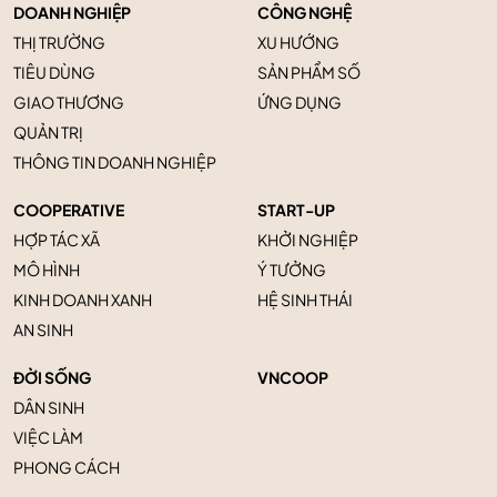
DOANH NGHIỆP
CÔNG NGHỆ
THỊ TRƯỜNG
XU HƯỚNG
TIÊU DÙNG
SẢN PHẨM SỐ
GIAO THƯƠNG
ỨNG DỤNG
QUẢN TRỊ
THÔNG TIN DOANH NGHIỆP
COOPERATIVE
START-UP
HỢP TÁC XÃ
KHỞI NGHIỆP
MÔ HÌNH
Ý TƯỞNG
KINH DOANH XANH
HỆ SINH THÁI
AN SINH
ĐỜI SỐNG
VNCOOP
DÂN SINH
VIỆC LÀM
PHONG CÁCH