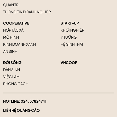
QUẢN TRỊ
THÔNG TIN DOANH NGHIỆP
COOPERATIVE
START-UP
HỢP TÁC XÃ
KHỞI NGHIỆP
MÔ HÌNH
Ý TƯỞNG
KINH DOANH XANH
HỆ SINH THÁI
AN SINH
ĐỜI SỐNG
VNCOOP
DÂN SINH
VIỆC LÀM
PHONG CÁCH
HOTLINE:
024. 37824741
LIÊN HỆ QUẢNG CÁO