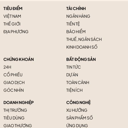
TIÊU ĐIỂM
TÀI CHÍNH
VIỆT NAM
NGÂN HÀNG
THẾ GIỚI
TIỀN TỆ
ĐỊA PHƯƠNG
BẢO HIỂM
THUẾ, NGÂN SÁCH
KINH DOANH SỐ
CHỨNG KHOÁN
BẤT ĐỘNG SẢN
24H
TIN TỨC
CỔ PHIẾU
DỰ ÁN
GIAO DỊCH
TOÀN CẢNH
GÓC NHÌN
TIỆN ÍCH
DOANH NGHIỆP
CÔNG NGHỆ
THỊ TRƯỜNG
XU HƯỚNG
TIÊU DÙNG
SẢN PHẨM SỐ
GIAO THƯƠNG
ỨNG DỤNG