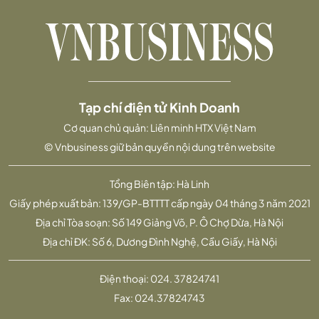
Tạp chí điện tử Kinh Doanh
Cơ quan chủ quản: Liên minh HTX Việt Nam
© Vnbusiness giữ bản quyền nội dung trên website
Tổng Biên tập: Hà Linh
Giấy phép xuất bản: 139/GP-BTTTT cấp ngày 04 tháng 3 năm 2021
Địa chỉ Tòa soạn: Số 149 Giảng Võ, P. Ô Chợ Dừa, Hà Nội
Địa chỉ ĐK: Số 6, Dương Đình Nghệ, Cầu Giấy, Hà Nội
Điện thoại:
024. 37824741
Fax:
024.37824743