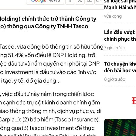
sơ loạt sai ph
Mạnh Hải và 
vừa xong
olding) chính thức trở thành Công ty
co) thông qua Công ty TNHH Tasco
Lần đầu vượt 
chinh phục th
Tasco, vừa công bố thông tin sở hữu tổng
7 giờ trước
g 51,4% vốn điều lệ DNP Holding, trở
ệc đầu tư và nắm quyền chi phối tại DNP
Từ chuyện khở
đến bài học v
o Investment là đầu tư vào các lĩnh vực
8 giờ trước
 tạo, y tế, đồ gia dụng...
 việc đầu tư này nằm trong chiến lược
n cạnh các trụ cột kinh doanh chính gồm
 giao thông thông minh, dịch vụ phục vụ di
rpla…); (2) bảo hiểm (Tasco Insurance),
thông qua (3) Tasco Investment để thực