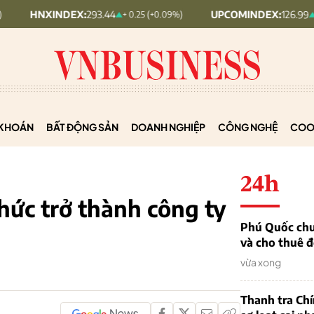
NDEX:
293.44
UPCOMINDEX:
126.99
+ 0.25 (+0.09%)
+ 0.29 (+0.23%
KHOÁN
BẤT ĐỘNG SẢN
DOANH NGHIỆP
CÔNG NGHỆ
COO
24h
hức trở thành công ty
Phú Quốc chu
và cho thuê đ
vừa xong
Thanh tra Ch