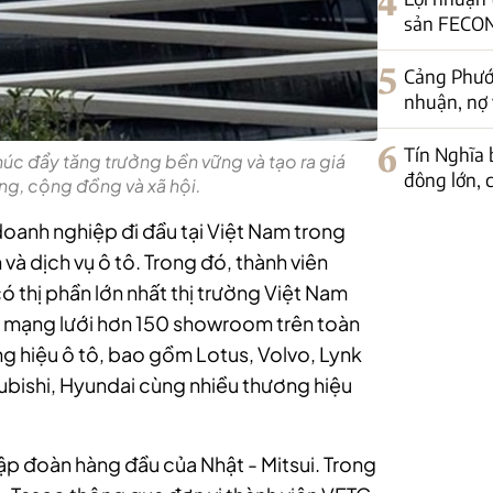
4
sản FECON
5
Cảng Phước
nhuận, nợ 
6
Tín Nghĩa 
úc đẩy tăng trưởng bền vững và tạo ra giá
đông lớn, c
ông, cộng đồng và xã hội.
oanh nghiệp đi đầu tại Việt Nam trong
và dịch vụ ô tô. Trong đó, thành viên
ó thị phần lớn nhất thị trường Việt Nam
ữu mạng lưới hơn 150 showroom trên toàn
g hiệu ô tô, bao gồm Lotus, Volvo, Lynk
subishi, Hyundai cùng nhiều thương hiệu
ập đoàn hàng đầu của Nhật - Mitsui. Trong