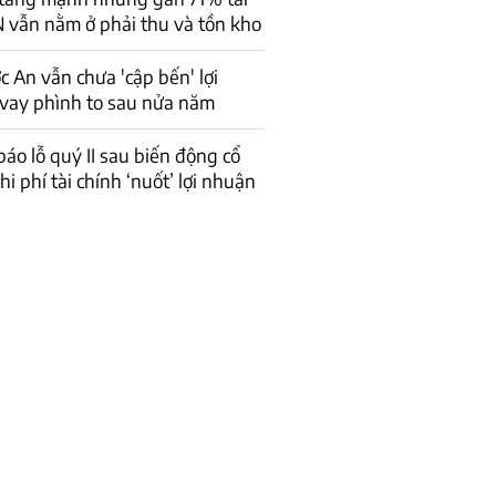
 vẫn nằm ở phải thu và tồn kho
 An vẫn chưa 'cập bến' lợi
vay phình to sau nửa năm
báo lỗ quý II sau biến động cổ
hi phí tài chính ‘nuốt’ lợi nhuận