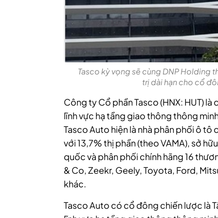
Tasco kỳ vọng sẽ cùng DNP Holding th
trị dài hạn cho cổ đ
Công ty Cổ phần Tasco (HNX: HUT) là d
lĩnh vực hạ tầng giao thông thông minh 
Tasco Auto hiện là nhà phân phối ô tô c
với 13,7% thị phần (theo VAMA), sở h
quốc và phân phối chính hãng 16 thươn
& Co, Zeekr, Geely, Toyota, Ford, Mit
khác.
Tasco Auto có cổ đông chiến lược là T