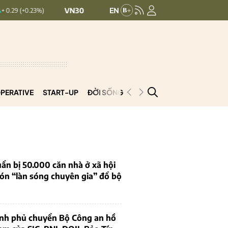
VN30:
1,911.09
VNINDEX:
1,768.06
)
+ 9.45 (+0.5%)
+ 6.83
PERATIVE
START-UP
ĐỜI SỐNG
PODCAST
VNCOOP
ẩn bị 50.000 căn nhà ở xã hội
ón “làn sóng chuyên gia” đổ bộ
ính phủ chuyển Bộ Công an hồ