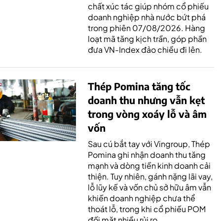
chất xúc tác giúp nhóm cổ phiếu
doanh nghiệp nhà nước bứt phá
trong phiên 07/08/2026. Hàng
loạt mã tăng kịch trần, góp phần
đưa VN-Index đảo chiều đi lên.
Thép Pomina tăng tốc
doanh thu nhưng vẫn kẹt
trong vòng xoáy lỗ và âm
vốn
Sau cú bắt tay với Vingroup, Thép
Pomina ghi nhận doanh thu tăng
mạnh và dòng tiền kinh doanh cải
thiện. Tuy nhiên, gánh nặng lãi vay,
lỗ lũy kế và vốn chủ sở hữu âm vẫn
khiến doanh nghiệp chưa thể
thoát lỗ, trong khi cổ phiếu POM
đối mặt nhiều rủi ro.