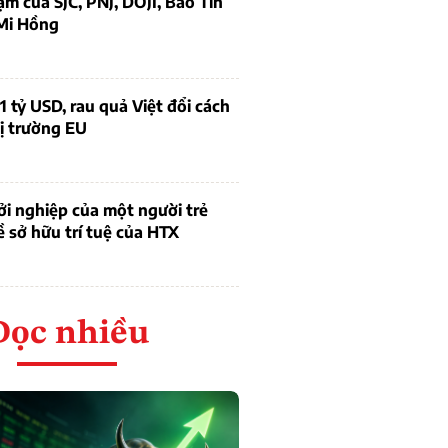
ạm của SJC, PNJ, DOJI, Bảo Tín
Mi Hồng
1 tỷ USD, rau quả Việt đổi cách
ị trường EU
i nghiệp của một người trẻ
ề sở hữu trí tuệ của HTX
Đọc nhiều