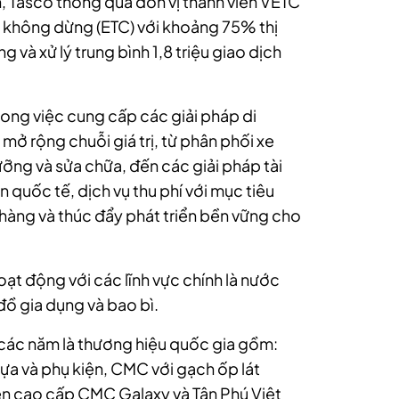
h, Tasco thông qua đơn vị thành viên VETC
ử không dừng (ETC) với khoảng 75% thị
 và xử lý trung bình 1,8 triệu giao dịch
trong việc cung cấp các giải pháp di
ở rộng chuỗi giá trị, từ phân phối xe
ỡng và sửa chữa, đến các giải pháp tài
n quốc tế, dịch vụ thu phí với mục tiêu
hàng và thúc đẩy phát triển bền vững cho
ạt động với các lĩnh vực chính là nước
đồ gia dụng và bao bì.
 các năm là thương hiệu quốc gia gồm:
ựa và phụ kiện, CMC với gạch ốp lát
en cao cấp CMC Galaxy và Tân Phú Việt