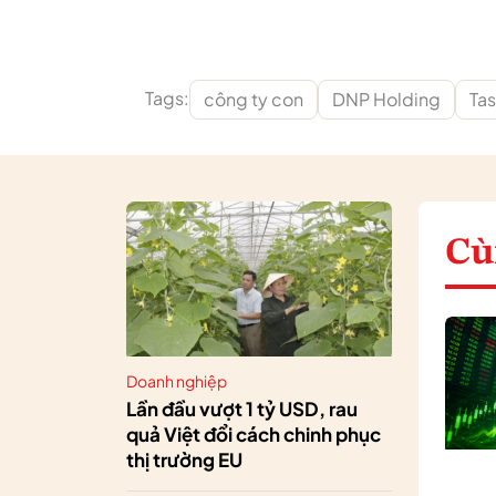
Tags:
công ty con
DNP Holding
Ta
Cù
Doanh nghiệp
Lần đầu vượt 1 tỷ USD, rau
quả Việt đổi cách chinh phục
thị trường EU