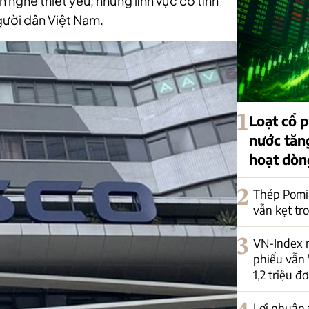
nghề thiết yếu, những lĩnh vực có tính
người dân Việt Nam.
1
Loạt cổ
nước tăng
hoạt dòn
2
Thép Pomi
vẫn kẹt tr
3
VN-Index 
phiếu vẫn 
1,2 triệu đơ
Lợi nhuận