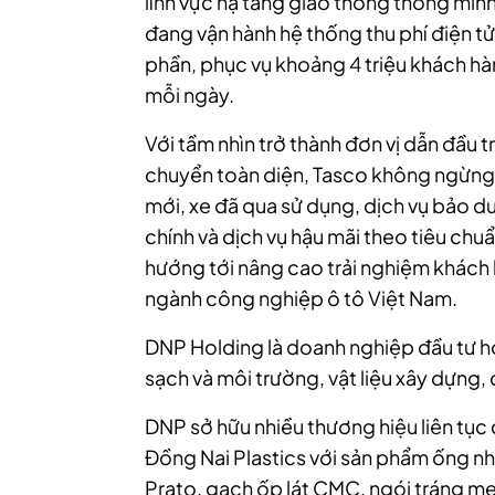
lĩnh vực hạ tầng giao thông thông min
đang vận hành hệ thống thu phí điện t
phần, phục vụ khoảng 4 triệu khách hàng
mỗi ngày.
Với tầm nhìn trở thành đơn vị dẫn đầu 
chuyển toàn diện, Tasco không ngừng m
mới, xe đã qua sử dụng, dịch vụ bảo dư
chính và dịch vụ hậu mãi theo tiêu chuẩ
hướng tới nâng cao trải nghiệm khách 
ngành công nghiệp ô tô Việt Nam.
DNP Holding là doanh nghiệp đầu tư ho
sạch và môi trường, vật liệu xây dựng, 
DNP sở hữu nhiều thương hiệu liên tục
Đồng Nai Plastics với sản phẩm ống nh
Prato, gạch ốp lát CMC, ngói tráng m