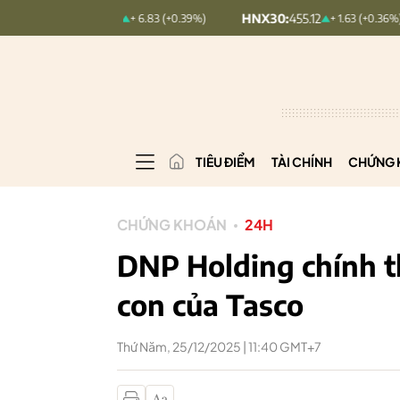
:
1,768.06
HNX30:
455.12
HNXI
+ 6.83 (+0.39%)
+ 1.63 (+0.36%)
TIÊU ĐIỂM
TÀI CHÍNH
CHỨNG 
CHỨNG KHOÁN
24H
DNP Holding chính t
con của Tasco
Thứ Năm, 25/12/2025 | 11:40 GMT+7