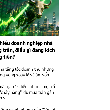
 phiếu doanh nghiệp nhà
 trần, điều gì đang kích
g tiền?
na tăng tốc doanh thu nhưng
ong vòng xoáy lỗ và âm vốn
mất gần 12 điểm nhưng một cổ
"cháy hàng", dư mua trần gần
n vị
 tăng mạnh nhưng gần 71% tài