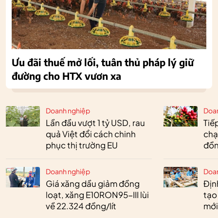
Ưu đãi thuế mở lối, tuân thủ pháp lý giữ
đường cho HTX vươn xa
Doanh nghiệp
Doa
Lần đầu vượt 1 tỷ USD, rau
Tiế
quả Việt đổi cách chinh
chạ
phục thị trường EU
đồn
Doanh nghiệp
Doa
Giá xăng dầu giảm đồng
Định
loạt, xăng E10RON95-III lùi
tạo
về 22.324 đồng/lít
mới