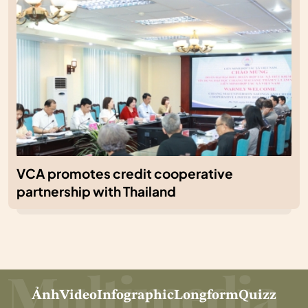
VCA promotes credit cooperative
partnership with Thailand
Ảnh
Video
Infographic
Longform
Quizz