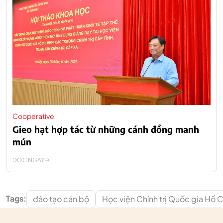
Cooperative
Gieo hạt hợp tác từ những cánh đồng manh
mún
ĐỌC NGAY
Tags:
đào tạo cán bộ
Học viện Chính trị Quốc gia Hồ C