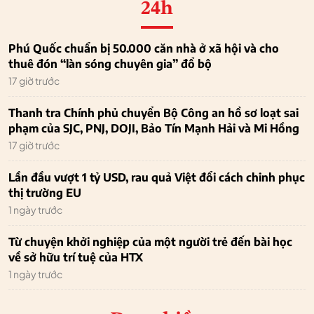
24h
Phú Quốc chuẩn bị 50.000 căn nhà ở xã hội và cho
thuê đón “làn sóng chuyên gia” đổ bộ
17 giờ trước
Thanh tra Chính phủ chuyển Bộ Công an hồ sơ loạt sai
phạm của SJC, PNJ, DOJI, Bảo Tín Mạnh Hải và Mi Hồng
17 giờ trước
Lần đầu vượt 1 tỷ USD, rau quả Việt đổi cách chinh phục
thị trường EU
1 ngày trước
Từ chuyện khởi nghiệp của một người trẻ đến bài học
về sở hữu trí tuệ của HTX
1 ngày trước