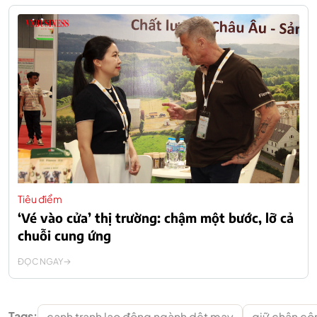
Tiêu điểm
‘Vé vào cửa’ thị trường: chậm một bước, lỡ cả
chuỗi cung ứng
ĐỌC NGAY
Tags:
cạnh tranh lao động ngành dệt may
giữ chân cô