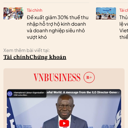
Tài chính
Tài c
Đề xuất giảm 30% thuế thu
Thủ
nhập hỗ trợ hộ kinh doanh
lệ 
và doanh nghiệp siêu nhỏ
Vie
vượt khó
thi
Xem thêm bài viết tại:
Tài chính
Chứng khoán