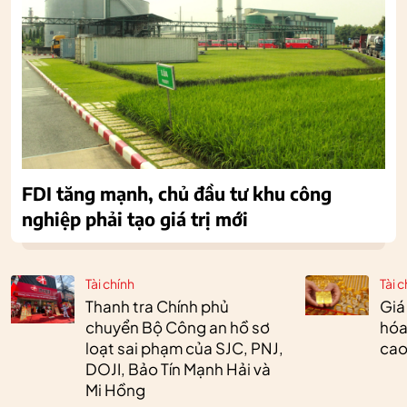
FDI tăng mạnh, chủ đầu tư khu công
nghiệp phải tạo giá trị mới
Tài chính
Tài c
Thanh tra Chính phủ
Giá
chuyển Bộ Công an hồ sơ
hóa
loạt sai phạm của SJC, PNJ,
cao
DOJI, Bảo Tín Mạnh Hải và
Mi Hồng