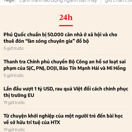
24h
Phú Quốc chuẩn bị 50.000 căn nhà ở xã hội và cho
thuê đón “làn sóng chuyên gia” đổ bộ
5 giờ trước
Thanh tra Chính phủ chuyển Bộ Công an hồ sơ loạt sai
phạm của SJC, PNJ, DOJI, Bảo Tín Mạnh Hải và Mi Hồng
5 giờ trước
Lần đầu vượt 1 tỷ USD, rau quả Việt đổi cách chinh phục
thị trường EU
19 giờ trước
Từ chuyện khởi nghiệp của một người trẻ đến bài học
về sở hữu trí tuệ của HTX
19 giờ trước