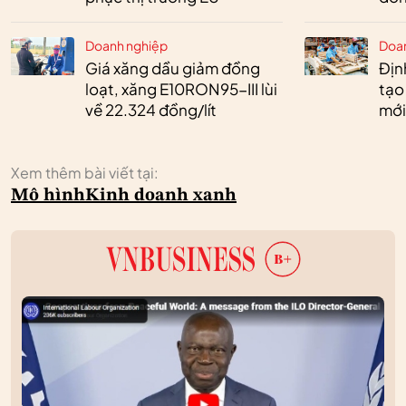
Doanh nghiệp
Doa
Giá xăng dầu giảm đồng
Định
loạt, xăng E10RON95-III lùi
tạo
về 22.324 đồng/lít
mới
Xem thêm bài viết tại:
Mô hình
Kinh doanh xanh