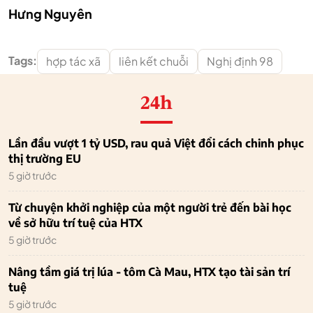
Hưng Nguyên
Tags:
hợp tác xã
liên kết chuỗi
Nghị định 98
24h
Lần đầu vượt 1 tỷ USD, rau quả Việt đổi cách chinh phục
thị trường EU
5 giờ trước
Từ chuyện khởi nghiệp của một người trẻ đến bài học
về sở hữu trí tuệ của HTX
5 giờ trước
Nâng tầm giá trị lúa - tôm Cà Mau, HTX tạo tài sản trí
tuệ
5 giờ trước