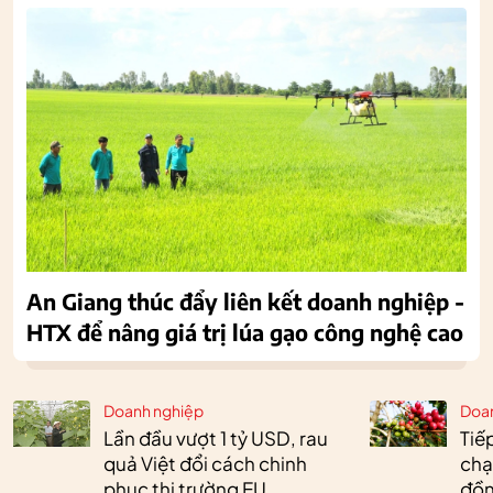
An Giang thúc đẩy liên kết doanh nghiệp -
HTX để nâng giá trị lúa gạo công nghệ cao
Doanh nghiệp
Doa
Lần đầu vượt 1 tỷ USD, rau
Tiế
quả Việt đổi cách chinh
chạ
phục thị trường EU
đồn