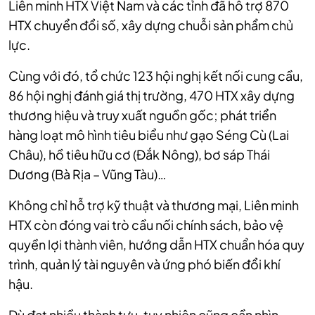
Liên minh HTX Việt Nam và các tỉnh đã hỗ trợ 870
HTX chuyển đổi số, xây dựng chuỗi sản phẩm chủ
lực.
Cùng với đó, tổ chức 123 hội nghị kết nối cung cầu,
86 hội nghị đánh giá thị trường, 470 HTX xây dựng
thương hiệu và truy xuất nguồn gốc; phát triển
hàng loạt mô hình tiêu biểu như gạo Séng Cù (Lai
Châu), hồ tiêu hữu cơ (Đắk Nông), bơ sáp Thái
Dương (Bà Rịa – Vũng Tàu)…
Không chỉ hỗ trợ kỹ thuật và thương mại, Liên minh
HTX còn đóng vai trò cầu nối chính sách, bảo vệ
quyền lợi thành viên, hướng dẫn HTX chuẩn hóa quy
trình, quản lý tài nguyên và ứng phó biến đổi khí
hậu.
Dù đạt nhiều thành tựu, tuy nhiên cũng cần nhìn