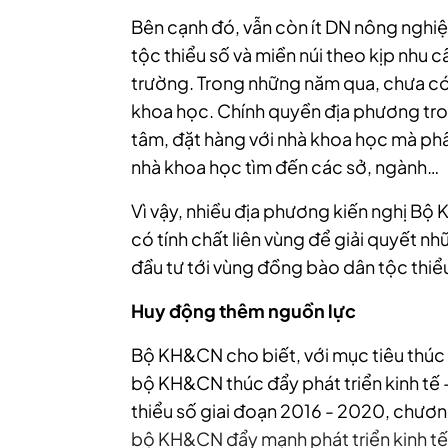
Bên cạnh đó, vẫn còn ít DN nông nghi
tộc thiểu số và miền núi theo kịp nhu c
trường.
Trong những năm qua, chưa có 
khoa học. Chính quyền địa phương tro
tâm, đặt hàng với nhà khoa học mà phầ
nhà khoa học tìm đến các sở, ngành…
Vì vậy, nhiều địa phương kiến nghị Bộ
có tính chất liên vùng để giải quyết n
đầu tư tới vùng đồng bào dân tộc thiể
Huy động thêm nguồn lực
Bộ KH&CN cho biết, với mục tiêu thúc 
bộ KH&CN thúc đẩy phát triển kinh tế -
thiểu số giai đoạn 2016 - 2020, chươn
bộ KH&CN đẩy mạnh phát triển kinh tế 