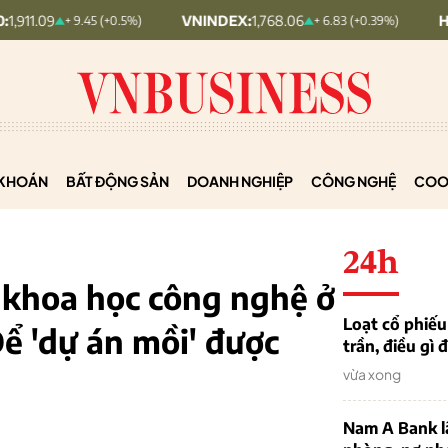
VNINDEX:
1,768.06
HNX30:
455.12
+ 9.45 (+0.5%)
+ 6.83 (+0.39%)
KHOÁN
BẤT ĐỘNG SẢN
DOANH NGHIỆP
CÔNG NGHỆ
COO
24h
khoa học công nghệ ở
Loạt cổ phiế
Để 'dự án mồi' được
trần, điều gì
vừa xong
Nam A Bank l