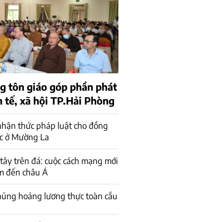
g tôn giáo góp phần phát
h tế, xã hội TP.Hải Phòng
hận thức pháp luật cho đồng
ộc ở Mường La
tây trên đá: cuộc cách mạng mới
m đến châu Á
hủng hoảng lương thực toàn cầu