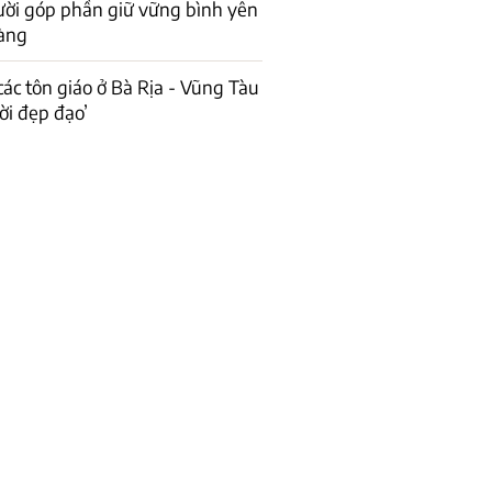
ời góp phần giữ vững bình yên
làng
ác tôn giáo ở Bà Rịa - Vũng Tàu
ời đẹp đạo’