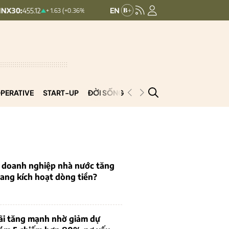
HNXINDEX:
293.44
UPCOMIN
+ 1.63 (+0.36%)
+ 0.25 (+0.09%)
PERATIVE
START-UP
ĐỜI SỐNG
PODCAST
VNCOOP
u doanh nghiệp nhà nước tăng
 đang kích hoạt dòng tiền?
ãi tăng mạnh nhờ giảm dự