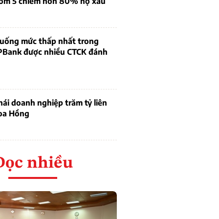
óm 5 chiếm hơn 80% nợ xấu
 xuống mức thấp nhất trong
PBank được nhiều CTCK đánh
thái doanh nghiệp trăm tỷ liên
oa Hồng
Đọc nhiều