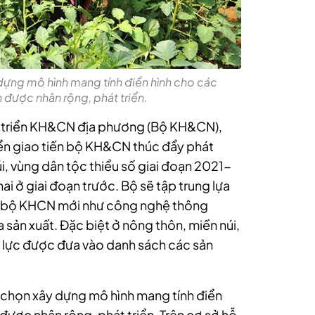
dựng mô hình mang tính điển hình cho các
 được nhân rộng, phát triển.
 triển KH&CN địa phương (Bộ KH&CN),
ển giao tiến bộ KH&CN thúc đẩy phát
núi, vùng dân tộc thiểu số giai đoạn 2021-
ai ở giai đoạn trước. Bộ sẽ tập trung lựa
ến bộ KHCN mới như công nghệ thông
 sản xuất. Đặc biệt ở nông thôn, miền núi,
 lực được đưa vào danh sách các sản
 chọn xây dựng mô hình mang tính điển
được nhân rộng, phát triển. Trên cơ sở hỗ