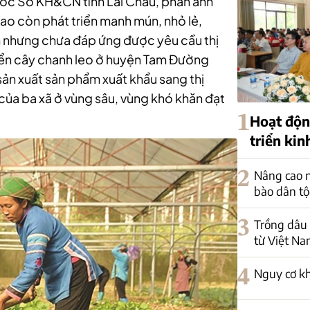
ốc Sở KH&CN tỉnh Lai Châu, phản ánh
ao còn phát triển manh mún, nhỏ lẻ,
 nhưng chưa đáp ứng được yêu cầu thị
riển cây chanh leo ở huyện Tam Đường
sản xuất sản phẩm xuất khẩu sang thị
ủa ba xã ở vùng sâu, vùng khó khăn đạt
1
Hoạt độn
triển kin
2
Nâng cao n
bào dân t
3
Trồng dâu 
từ Việt Na
4
Nguy cơ k