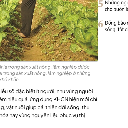
5
Những ngư
cho buôn 
6
Đồng bào c
sống ‘tốt đ
ất là trong sản xuất nông, lâm nghiệp được
mới trong sản xuất nông, lâm nghiệp ở những
khó khăn.
ểu số đặc biệt ít người, như vùng người
 kém hiệu quả, ứng dụng KHCN hiện mới chỉ
, vật nuôi giúp cải thiện đời sống, thu
óa hay vùng nguyên liệu phục vụ thị