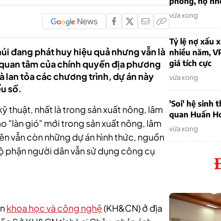
phòng, nợ nh
vừa xong
Tỷ lệ nợ xấu
i đang phát huy hiệu quả nhưng vẫn là
nhiều năm, V
 quan tâm của chính quyền địa phương
giá tích cực
 lan tỏa các chương trình, dự án này
vừa xong
u số.
'Soi' hệ sinh 
ỹ thuật, nhất là trong sản xuất nông, lâm
quan Huấn H
o "làn gió" mới trong sản xuất nông, lâm
vừa xong
ên vẫn còn những dự án hình thức, nguồn
bộ phận người dân vẫn sử dụng công cụ
án
khoa học và công nghệ
(KH&CN) ở địa