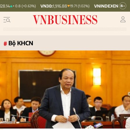
VN30:
1,916.88
VNINDEX:
1,776.46
+ 0.8 (+0.63%)
19.71 (1.02%)
8.48 (0.
Bộ KHCN
#