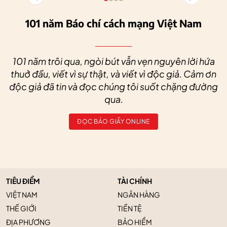
101 năm Báo chí cách mạng Việt Nam
101 năm trôi qua, ngòi bút vẫn vẹn nguyên lời hứa
thuở đầu, viết vì sự thật, và viết vì độc giả. Cảm ơn
độc giả đã tin và đọc chúng tôi suốt chặng đường
qua.
ĐỌC BÁO GIẤY ONLINE
TIÊU ĐIỂM
TÀI CHÍNH
VIỆT NAM
NGÂN HÀNG
THẾ GIỚI
TIỀN TỆ
ĐỊA PHƯƠNG
BẢO HIỂM