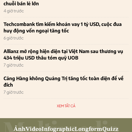
chuỗi bán lẻ lớn
4 giờ trước
Techcombank tìm kiếm khoản vay 1 tỷ USD, cuộc đua
huy động vốn ngoại tăng tốc
6 giờ trước
Allianz mở rộng hiện diện tại Việt Nam sau thương vụ
434 triệu USD thâu tóm quỹ UOB
7 giờ trước
Cảng Hàng không Quảng Trị tăng tốc toàn diện để về
đích
7 giờ trước
XEM TẤT CẢ
Ảnh
Video
Infographic
Longform
Quizz