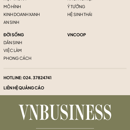
MÔ HÌNH
Ý TƯỞNG
KINH DOANH XANH
HỆ SINH THÁI
AN SINH
ĐỜI SỐNG
VNCOOP
DÂN SINH
VIỆC LÀM
PHONG CÁCH
HOTLINE:
024. 37824741
LIÊN HỆ QUẢNG CÁO