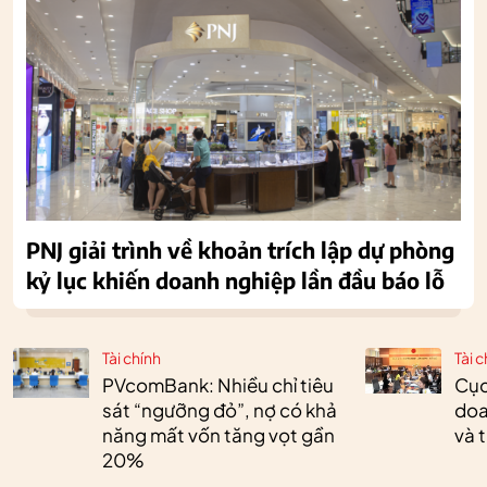
PNJ giải trình về khoản trích lập dự phòng
kỷ lục khiến doanh nghiệp lần đầu báo lỗ
Tài chính
Tài c
PVcomBank: Nhiều chỉ tiêu
Cục
sát “ngưỡng đỏ”, nợ có khả
doa
năng mất vốn tăng vọt gần
và 
20%