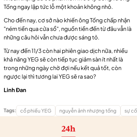
Tống ngay lập tức lỗ một khoản không nhỏ.
Cho đến nay, cơ sở nào khiến ông Tống chấp nhận
"ném tiền qua cửa sổ", nguồn tiền đến từ đâu vẫn là
những câu hỏi vẫn chưa được sáng tỏ.
Từ nay đến 11/3 còn hai phiên giao dịch nữa, nhiều
khả năng YEG sẽ còn tiếp tục giảm sàn ít nhất là
trong những ngày chờ đợi nếu kết quả tốt, còn
ngược lại thì tương lai YEG sẽ ra sao?
Linh Đan
Tags:
cổ phiếu YEG
nguyễn ảnh nhượng tống
sự c
24h