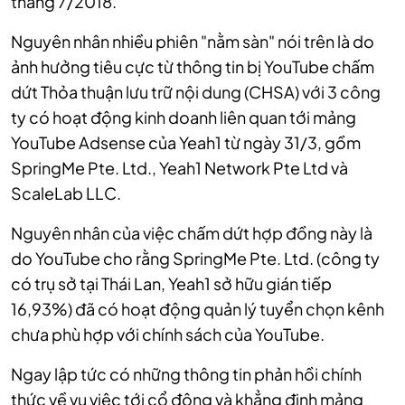
tháng 7/2018.
Nguyên nhân nhiều phiên "nằm sàn" nói trên là do
ảnh hưởng tiêu cực từ thông tin bị YouTube chấm
dứt Thỏa thuận lưu trữ nội dung (CHSA) với 3 công
ty có hoạt động kinh doanh liên quan tới mảng
YouTube Adsense của Yeah1 từ ngày 31/3, gồm
SpringMe Pte. Ltd., Yeah1 Network Pte Ltd và
ScaleLab LLC.
Nguyên nhân của việc chấm dứt hợp đồng này là
do YouTube cho rằng SpringMe Pte. Ltd. (công ty
có trụ sở tại Thái Lan, Yeah1 sở hữu gián tiếp
16,93%) đã có hoạt động quản lý tuyển chọn kênh
chưa phù hợp với chính sách của YouTube.
Ngay lập tức có những thông tin phản hồi chính
thức về vụ việc tới cổ đông và khẳng định mảng