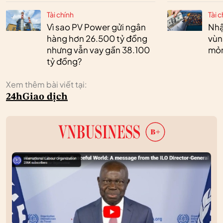
Tài chính
Tài c
Vì sao PV Power gửi ngân
Nhậ
hàng hơn 26.500 tỷ đồng
vùn
nhưng vẫn vay gần 38.100
mỏ
tỷ đồng?
Xem thêm bài viết tại:
24h
Giao dịch