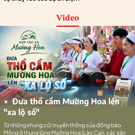
Video
Đưa thổ cẩm Mường Hoa lên
"xa lộ số"
Từ những khung cửi truyền thống của đồng bào
Mông ở thung lũng Mường Hoa (Lào Cai), các sản