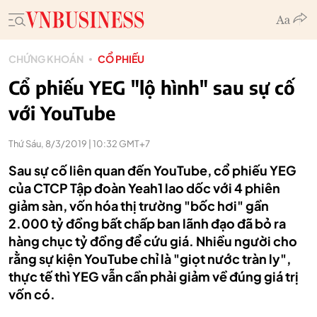
CHỨNG KHOÁN
CỔ PHIẾU
Cổ phiếu YEG "lộ hình" sau sự cố
với YouTube
Thứ Sáu, 8/3/2019 | 10:32 GMT+7
Sau sự cố liên quan đến YouTube, cổ phiếu YEG
của CTCP Tập đoàn Yeah1 lao dốc với 4 phiên
giảm sàn, vốn hóa thị trường "bốc hơi" gần
2.000 tỷ đồng bất chấp ban lãnh đạo đã bỏ ra
hàng chục tỷ đồng để cứu giá. Nhiều người cho
rằng sự kiện YouTube chỉ là "giọt nước tràn ly",
thực tế thì YEG vẫn cần phải giảm về đúng giá trị
vốn có.