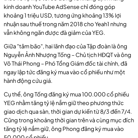
kinh doanh YouTube AdSense chỉ đóng góp
khoảng 1 triệu USD, tương ứng khoảng 13% lợi
nhuận sau thuế trong năm 2018 cho Yeah1 nhưng
vẫn không ngăn được đà giảm của YEG.
Giữa "tâm bão", hai lãnh đạo của Tập đoàn là ông
Nguyễn Ảnh Nhượng Tống – Chủ tịch HĐQT và ông
Võ Thái Phong – Phó Tổng Giám đốc tài chính, đã
ngay lập tức đăng ký mua vào cổ phiếu như một
hành động cứu giá.
Cụ thể, ông Tống đăng ký mua 100.000 cổ phiếu
YEG nhằm tăng tỷ lệ nắm giữ theo phương thức
giao dịch qua sàn, thời gian dự kiến từ 8/3 đến 7/4.
Cũng trong khoảng thời gian trên và cùng mục đích
tăng tỷ lệ nắm giữ, ông Phong đăng ký mua vào
50.000 cổ phiếu.