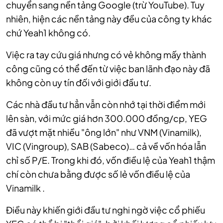
chuyển sang nền tảng Google (trừ YouTube). Tuy
nhiên, hiện các nền tảng này đều của công ty khác
chứ Yeah1 không có.
Việc ra tay cứu giá nhưng có vẻ không mấy thành
công cũng có thể đến từ việc ban lãnh đạo này đã
không còn uy tín đối với giới đầu tư.
Các nhà đầu tư hẳn vẫn còn nhớ tại thời điểm mới
lên sàn, với mức giá hơn 300.000 đồng/cp, YEG
đã vượt mặt nhiều "ông lớn" như VNM (Vinamilk),
VIC (Vingroup), SAB (Sabeco)… cả về vốn hóa lẫn
chỉ số P/E. Trong khi đó, vốn điều lệ của Yeah1 thậm
chí còn chưa bằng được số lẻ vốn điều lệ của
Vinamilk .
Điều này khiến giới đầu tư nghi ngờ việc cổ phiếu