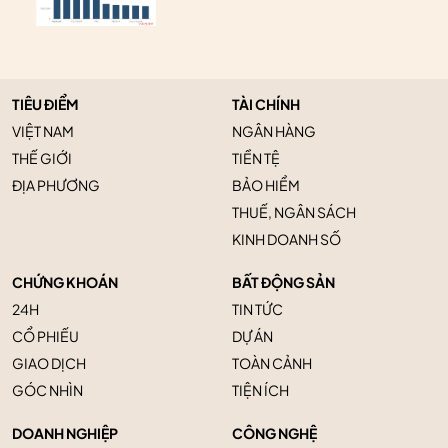
TIÊU ĐIỂM
TÀI CHÍNH
VIỆT NAM
NGÂN HÀNG
THẾ GIỚI
TIỀN TỆ
ĐỊA PHƯƠNG
BẢO HIỂM
THUẾ, NGÂN SÁCH
KINH DOANH SỐ
CHỨNG KHOÁN
BẤT ĐỘNG SẢN
24H
TIN TỨC
CỔ PHIẾU
DỰ ÁN
GIAO DỊCH
TOÀN CẢNH
GÓC NHÌN
TIỆN ÍCH
DOANH NGHIỆP
CÔNG NGHỆ