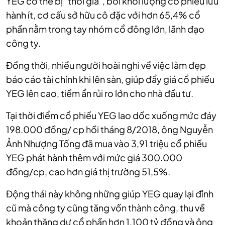
YEG có thể bị "thổi giá", bởi khối lượng cổ phiếu lưu
hành ít, cơ cấu sở hữu cô đặc với hơn 65,4% cổ
phần nằm trong tay nhóm cổ đông lớn, lãnh đạo
công ty.
Đồng thời, nhiều người hoài nghi về việc làm đẹp
báo cáo tài chính khi lên sàn, giúp đẩy giá cổ phiếu
YEG lên cao, tiềm ẩn rủi ro lớn cho nhà đầu tư.
Tại thời điểm cổ phiếu YEG lao dốc xuống mức đáy
198.000 đồng/ cp hồi tháng 8/2018, ông Nguyễn
Ảnh Nhượng Tống đã mua vào 3,91 triệu cổ phiếu
YEG phát hành thêm với mức giá 300.000
đồng/cp, cao hơn giá thị trường 51,5%.
Động thái này không những giúp YEG quay lại đỉnh
cũ mà công ty cũng tăng vốn thành công, thu về
khoản thặng dư cổ phần hơn 1.100 tỷ đồng và ông