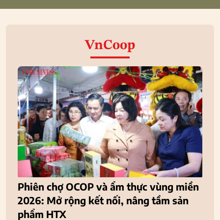
VnCoop
Phiên chợ OCOP và ẩm thực vùng miền
2026: Mở rộng kết nối, nâng tầm sản
phẩm HTX