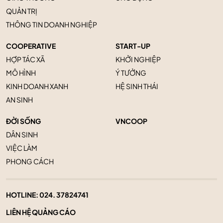
QUẢN TRỊ
THÔNG TIN DOANH NGHIỆP
COOPERATIVE
START-UP
HỢP TÁC XÃ
KHỞI NGHIỆP
MÔ HÌNH
Ý TƯỞNG
KINH DOANH XANH
HỆ SINH THÁI
AN SINH
ĐỜI SỐNG
VNCOOP
DÂN SINH
VIỆC LÀM
PHONG CÁCH
HOTLINE:
024. 37824741
LIÊN HỆ QUẢNG CÁO