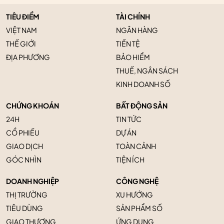
TIÊU ĐIỂM
TÀI CHÍNH
VIỆT NAM
NGÂN HÀNG
THẾ GIỚI
TIỀN TỆ
ĐỊA PHƯƠNG
BẢO HIỂM
THUẾ, NGÂN SÁCH
KINH DOANH SỐ
CHỨNG KHOÁN
BẤT ĐỘNG SẢN
24H
TIN TỨC
CỔ PHIẾU
DỰ ÁN
GIAO DỊCH
TOÀN CẢNH
GÓC NHÌN
TIỆN ÍCH
DOANH NGHIỆP
CÔNG NGHỆ
THỊ TRƯỜNG
XU HƯỚNG
TIÊU DÙNG
SẢN PHẨM SỐ
GIAO THƯƠNG
ỨNG DỤNG