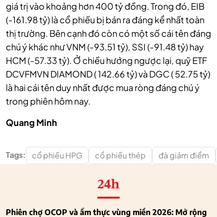
giá trị vào khoảng hơn 400 tỷ đồng. Trong đó, EIB
(-161.98 tỷ) là cổ phiếu bị bán ra đáng kể nhất toàn
thị trường. Bên cạnh đó còn có một số cái tên đáng
chú ý khác như VNM (-93.51 tỷ), SSI (-91.48 tỷ) hay
HCM (-57.33 tỷ). Ở chiều hướng ngược lại, quỹ ETF
DCVFMVN DIAMOND ( 142.66 tỷ) và DGC ( 52.75 tỷ)
là hai cái tên duy nhất được mua ròng đáng chú ý
trong phiên hôm nay.
Quang Minh
Tags:
cổ phiếu HPG
cổ phiếu thép
đà giảm điểm
24h
Phiên chợ OCOP và ẩm thực vùng miền 2026: Mở rộng