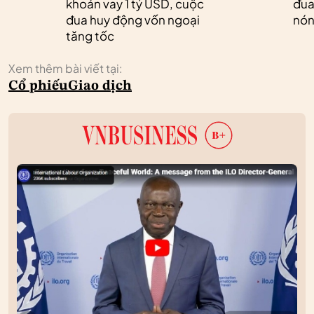
khoản vay 1 tỷ USD, cuộc
đua
đua huy động vốn ngoại
nóng
tăng tốc
Xem thêm bài viết tại:
Cổ phiếu
Giao dịch