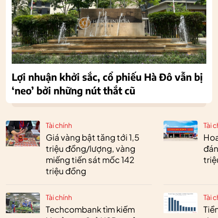
Lợi nhuận khởi sắc, cổ phiếu Hà Đô vẫn bị
‘neo’ bởi những nút thắt cũ
Tài chính
Tài c
Giá vàng bật tăng tới 1,5
Hoa 
triệu đồng/lượng, vàng
đán
miếng tiến sát mốc 142
tri
triệu đồng
Tài chính
Tài c
Techcombank tìm kiếm
Tiền