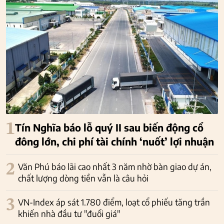
1
Tín Nghĩa báo lỗ quý II sau biến động cổ
đông lớn, chi phí tài chính ‘nuốt’ lợi nhuận
2
Văn Phú báo lãi cao nhất 3 năm nhờ bàn giao dự án,
chất lượng dòng tiền vẫn là câu hỏi
3
VN-Index áp sát 1.780 điểm, loạt cổ phiếu tăng trần
khiến nhà đầu tư "đuổi giá"