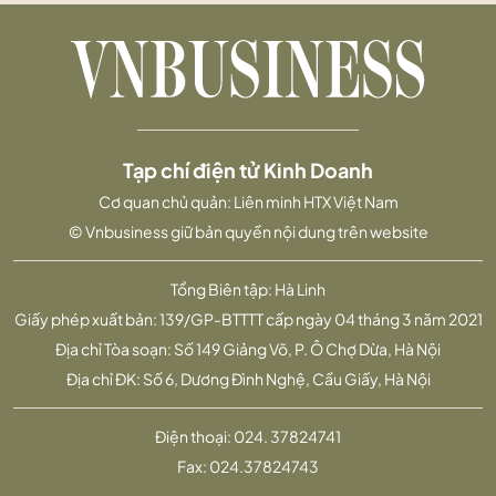
Tạp chí điện tử Kinh Doanh
Cơ quan chủ quản: Liên minh HTX Việt Nam
© Vnbusiness giữ bản quyền nội dung trên website
Tổng Biên tập: Hà Linh
Giấy phép xuất bản: 139/GP-BTTTT cấp ngày 04 tháng 3 năm 2021
Địa chỉ Tòa soạn: Số 149 Giảng Võ, P. Ô Chợ Dừa, Hà Nội
Địa chỉ ĐK: Số 6, Dương Đình Nghệ, Cầu Giấy, Hà Nội
Điện thoại:
024. 37824741
Fax:
024.37824743