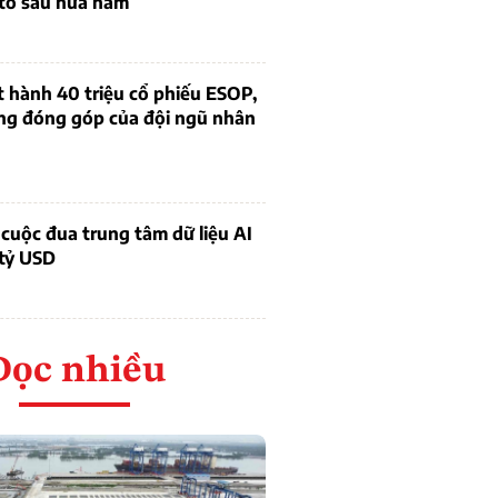
 to sau nửa năm
 hành 40 triệu cổ phiếu ESOP,
ng đóng góp của đội ngũ nhân
cuộc đua trung tâm dữ liệu AI
 tỷ USD
Đọc nhiều