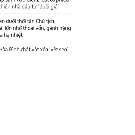
khiến nhà đầu tư "đuổi giá"
n dưới thời tân Chủ tịch,
ãi lớn nhờ thoái vốn, gánh nặng
a hạ nhiệt
òa Bình chật vật xóa ‘vết sẹo’