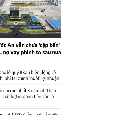
ớc An vẫn chưa 'cập bến'
, nợ vay phình to sau nửa
báo lỗ quý II sau biến động cổ
hi phí tài chính ‘nuốt’ lợi nhuận
o lãi cao nhất 3 năm nhờ bàn
, chất lượng dòng tiền vẫn là
p sát 1.780 điểm, loạt cổ phiếu