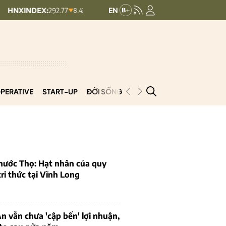
X:
292.77
UPCOMINDEX:
126.99
VN3
8.43 (2.8%)
0.15 (0.12%)
PERATIVE
START-UP
ĐỜI SỐNG
PODCAST
VNCOOP
hước Thọ: Hạt nhân của quy
tri thức tại Vĩnh Long
 vẫn chưa 'cập bến' lợi nhuận,