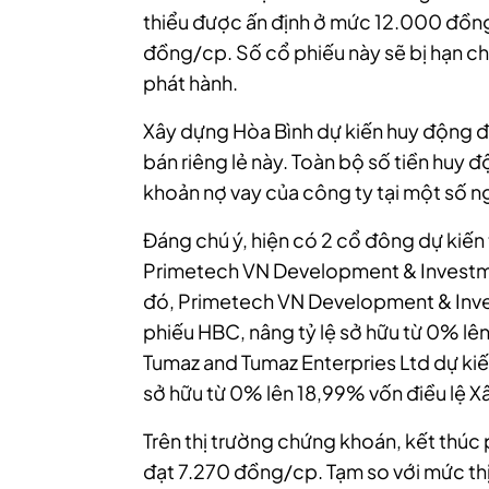
thiểu được ấn định ở mức 12.000 đồng
đồng/cp. Số cổ phiếu này sẽ bị hạn c
phát hành.
Xây dựng Hòa Bình dự kiến huy động đ
bán riêng lẻ này. Toàn bộ số tiền huy
khoản nợ vay của công ty tại một số n
Đáng chú ý, hiện có 2 cổ đông dự kiế
Primetech VN Development & Investme
đó, Primetech VN Development & Inve
phiếu HBC, nâng tỷ lệ sở hữu từ 0% lê
Tumaz and Tumaz Enterpries Ltd dự kiế
sở hữu từ 0% lên 18,99% vốn điều lệ X
Trên thị trường chứng khoán, kết thúc 
đạt 7.270 đồng/cp. Tạm so với mức thị 