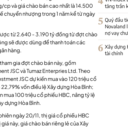
4
/cp và giá chào bán cao nhất là 14.500
tăng trần 
hế chuyển nhượng trong 1 năm kể từ ngày
5
Quý đầu tiê
Novaland l
nợ vay chư
ược từ 2.640 - 3.190 tỷ đồng từ đợt chào
 động sẽ được dùng để thanh toán các
6
Xây dựng H
gân hàng.
tài chính
n tham gia đợt chào bán này, gồm
nt JSC và Tumaz Enterpries Ltd. Theo
stment JSC dự kiến mua vào 120 triệu cổ
n 22,79% vốn điều lệ Xây dựng Hòa Bình;
n mua 100 triệu cổ phiếu HBC, nâng tỷ lệ
ây dựng Hòa Bình.
phiên ngày 20/11, thị giá cổ phiếu HBC
giá này, giá chào bán riêng lẻ của Xây