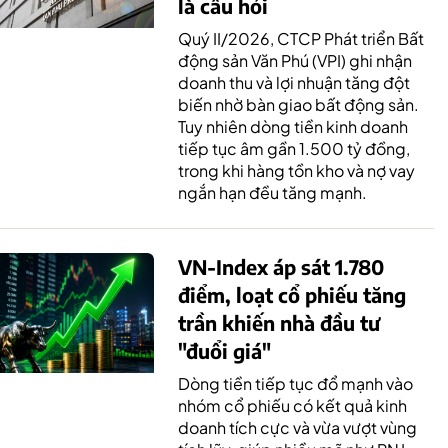
là câu hỏi
Quý II/2026, CTCP Phát triển Bất
động sản Văn Phú (VPI) ghi nhận
doanh thu và lợi nhuận tăng đột
biến nhờ bàn giao bất động sản.
Tuy nhiên dòng tiền kinh doanh
tiếp tục âm gần 1.500 tỷ đồng,
trong khi hàng tồn kho và nợ vay
ngắn hạn đều tăng mạnh.
VN-Index áp sát 1.780
điểm, loạt cổ phiếu tăng
trần khiến nhà đầu tư
"đuổi giá"
Dòng tiền tiếp tục đổ mạnh vào
nhóm cổ phiếu có kết quả kinh
doanh tích cực và vừa vượt vùng