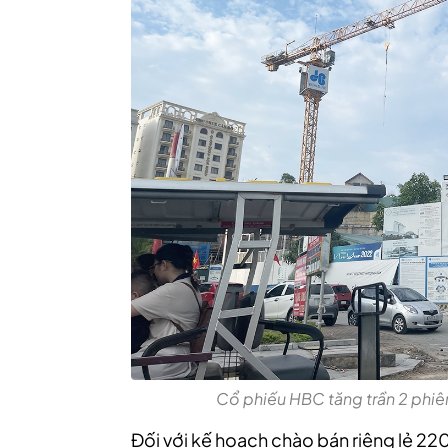
Cổ phiếu HBC tăng trần 2 phiê
Đối với kế hoạch chào bán riêng lẻ 220