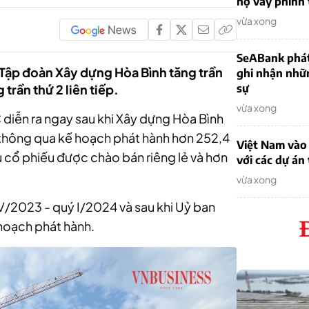
nợ vay phình
vừa xong
SeABank phát
Tập đoàn Xây dựng Hòa Bình tăng trần
ghi nhận nhữ
trần thứ 2 liên tiếp.
sự
vừa xong
diễn ra ngay sau khi Xây dựng Hòa Bình
 thông qua kế hoạch phát hành hơn 252,4
Việt Nam vào 
 cổ phiếu được chào bán riêng lẻ và hơn
với các dự án
vừa xong
IV/2023 - quý I/2024 và sau khi Uỷ ban
hoạch phát hành.