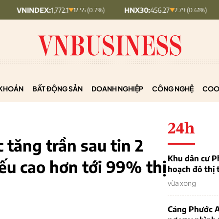
EX:
1,772.1
HNX30:
456.27
HNXINDE
12.55 (0.7%)
2.79 (0.61%)
KHOÁN
BẤT ĐỘNG SẢN
DOANH NGHIỆP
CÔNG NGHỆ
COO
24h
 tăng trần sau tin 2
Khu dân cư P
iếu cao hơn tới 99% thị
hoạch đô thị 
vừa xong
Cảng Phước An