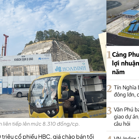
1
Cảng Phư
lợi nhuận
năm
2
Tín Nghĩa 
đông lớn, c
3
Văn Phú bá
giao dự án
câu hỏi
n liên tiếp lên mức 8.310 đồng/cp.
 triệu cổ phiếu HBC, giá chào bán tối
VN-Index á