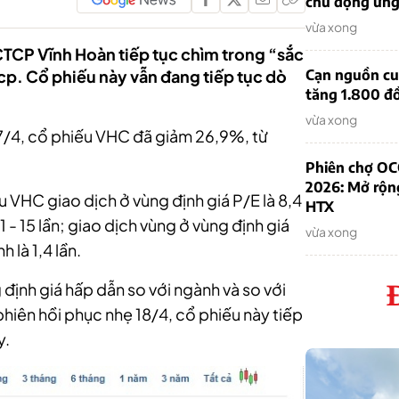
chủ động ứn
vừa xong
TCP Vĩnh Hoàn tiếp tục chìm trong “sắc
p. Cổ phiếu này vẫn đang tiếp tục dò
Cạn nguồn cun
tăng 1.800 đ
vừa xong
17/4, cổ phiếu VHC đã giảm 26,9%, từ
Phiên chợ OC
2026: Mở rộn
VHC giao dịch ở vùng định giá P/E là 8,4
HTX
1 - 15 lần; giao dịch vùng ở vùng định giá
vừa xong
h là 1,4 lần.
định giá hấp dẫn so với ngành và so với
phiên hồi phục nhẹ 18/4, cổ phiếu này tiếp
y.