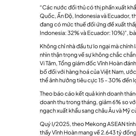
“Các nước đối thủ có thị phần xuất kh
Quốc, Ấn Độ, Indonesia và Ecuador, th
đang có mức thuế đối ứng đề xuất thấp
Indonesia: 32% và Ecuador: 10%)”, bà
Không chỉ nhà đầu tư lo ngại mà chín
nhìn thận trọng về sự không chắc chắn
Vi Tâm, Tổng giám đốc Vĩnh Hoàn đánh
bố đối với hàng hoá của Việt Nam, ướ
thể ảnh hưởng tiêu cực 15 - 30% đến l
Theo báo cáo kết quả kinh doanh thán
doanh thu trong tháng, giảm 6% so với
ngạch xuất khẩu sang châu Âu và Mỹ c
Quý I/2025, theo Mekong ASEAN tính 
thấy Vĩnh Hoàn mang về 2.643 tỷ đồng