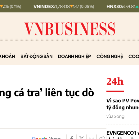
VNINDEX:
1,783.18
HNX30:
459.81
1.47 (0.08%)
+ 0.75 (+0.1
KHOÁN
BẤT ĐỘNG SẢN
DOANH NGHIỆP
CÔNG NGHỆ
COO
24h
g cá tra’ liên tục dò
Vì sao PV Po
tỷ đồng nhưn
vừa xong
EVNGENCO1 vư