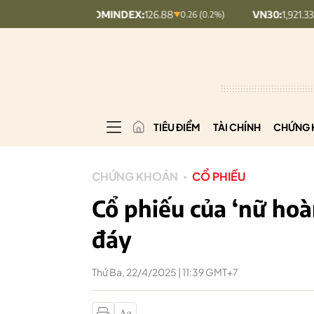
UPCOMINDEX:
126.88
VN30:
1,921.33
0.26 (0.2%)
2.16 (0.11%)
TIÊU ĐIỂM
TÀI CHÍNH
CHỨNG 
CHỨNG KHOÁN
CỔ PHIẾU
Cổ phiếu của ‘nữ hoàn
đáy
Thứ Ba, 22/4/2025 | 11:39 GMT+7