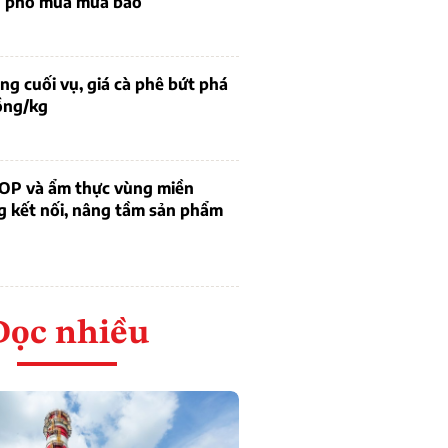
g phó mùa mưa bão
g cuối vụ, giá cà phê bứt phá
ồng/kg
OP và ẩm thực vùng miền
g kết nối, nâng tầm sản phẩm
Đọc nhiều