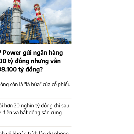
V Power gửi ngân hàng
00 tỷ đồng nhưng vẫn
38.100 tỷ đồng?
ông còn là "lá bùa" của cổ phiếu
ãi hơn 20 nghìn tỷ đồng chỉ sau
e điện và bất động sản cùng
rình về khoản trích lập dự phòng