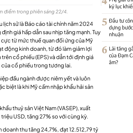
4
kỷ lục khi
m điểm trong phiên sáng 22/4.
5
Đầu tư côn
ệu lịch sử là Báo cáo tài chính năm 2024
dựng bước 
 định giá hấp dẫn sau nhịp tăng mạnh. Tuy
nhuận
êu cực từ mức thuế quan đối ứng của Mỹ
6
Lãi tăng g
ạt động kinh doanh, từ đó làm giảm lợi
của Đạm C
 trên cổ phiếu (EPS) và dẫn tới định giá
âm?
 của cổ phiếu trong tương lai.
hiệp đầu ngành được niêm yết và luôn
ặc biệt là khi Mỹ cấm nhập khẩu hải sản
 khẩu thuỷ sản Việt Nam (VASEP), xuất
triệu USD, tăng 27% so với cùng kỳ.
 doanh thu tăng 24,7%, đạt 12.512,79 tỷ