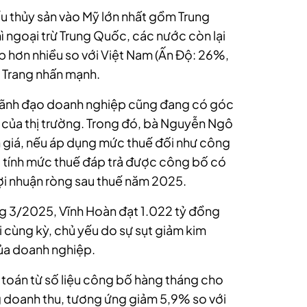
ẩu thủy sản vào Mỹ lớn nhất gồm Trung
ì ngoại trừ Trung Quốc, các nước còn lại
 hơn nhiều so với Việt Nam (Ấn Độ: 26%,
 Trang nhấn mạnh.
h lãnh đạo doanh nghiệp cũng đang có góc
 của thị trường. Trong đó, bà Nguyễn Ngô
 giá, nếu áp dụng mức thuế đối như công
c tính mức thuế đáp trả được công bố có
ợi nhuận ròng sau thuế năm 2025.
g 3/2025, Vĩnh Hoàn đạt 1.022 tỷ đồng
 cùng kỳ, chủ yếu do sự sụt giảm kim
ủa doanh nghiệp.
toán từ số liệu công bố hàng tháng cho
 doanh thu, tương ứng giảm 5,9% so với