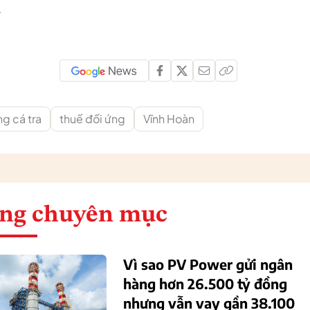
.
g cá tra
thuế đối ứng
Vĩnh Hoàn
ng chuyên mục
Vì sao PV Power gửi ngân
hàng hơn 26.500 tỷ đồng
nhưng vẫn vay gần 38.100