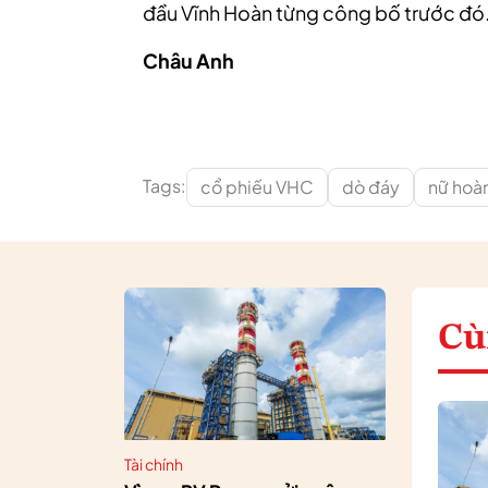
đầu Vĩnh Hoàn từng công bố trước đó
Châu Anh
Tags:
cổ phiếu VHC
dò đáy
nữ hoàn
Cù
Tài chính