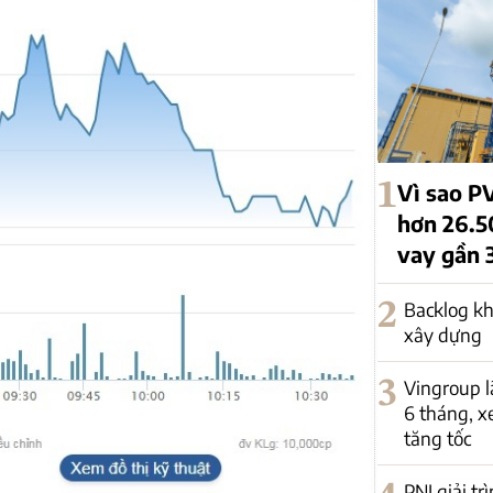
1
Vì sao P
hơn 26.5
vay gần 
2
Backlog kh
xây dựng
3
Vingroup l
6 tháng, x
tăng tốc
PNJ giải t