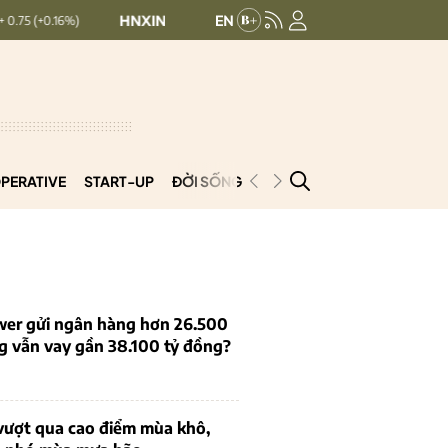
HNXINDEX:
296.28
UPCOMINDEX:
126.88
6%)
4.92 (1.63%)
PERATIVE
START-UP
ĐỜI SỐNG
PODCAST
VNCOOP
wer gửi ngân hàng hơn 26.500
g vẫn vay gần 38.100 tỷ đồng?
ợt qua cao điểm mùa khô,